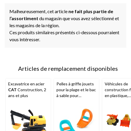
Malheureusement, cet article
ne fait plus partie de
l
’assortiment
du magasin que vous avez sélectionné et
les magasins de la région.
Ces produits similaires présentés ci-dessous pourraient
vous intéresser.
Articles de remplacement disponibles
Excavatrice en acier
Pelles à griffe jouets
Véhicules de
CAT
Construction, 2
pour la plage et le bac
construction f
ans et plus
à sable pour
en plastique,
l'extérieur, 2 ans et
jaune/orange, 
plus, paq. 2
variés, 2 ans e
pour activités
estivales/plag