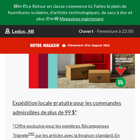
🎒✏️📒Le Retour en classe commence ici. Faites le plein de
fournitures scolaires, d'articles technologiques, de sacs à dos et
plus.📒✏️🎒
Magasinez maintenant
votre
Ouvert
⋅ Fermeture à 22:00
Leduc, AB
magasin
préféré
est
Leduc,
AB,
courament
Ouvert,
Fermeture
à
à
22:00
cliquer
pour
changer
Expédition locale gratuite pour les commandes
admissibles de plus de 99 $*
*Offre exclusive pour les membres Récompenses
MD
Triangle
sur les articles avec la livraison standard.
En