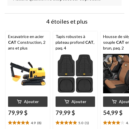
4 étoiles et plus
Excavatrice en acier
Tapis robustes à
Housse de si
CAT
Construction, 2
plateau profond
CAT
,
souple
CAT
en
ans et plus
paq. 4
brun, paq. 2
Ajouter
Ajouter
Ajou
79,99 $
79,99 $
54,99 $
4.9
(8)
5.0
(1)
4
4.9
5.0
4.0