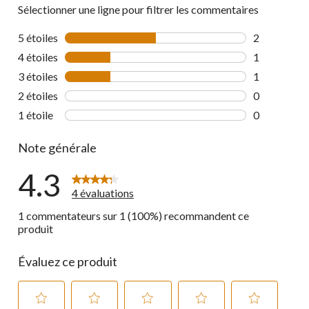
Sélectionner une ligne pour filtrer les commentaires
5 étoiles
étoiles
2
2 commentai
4 étoiles
étoiles
1
1 commentai
3 étoiles
étoiles
1
1 commentai
2 étoiles
étoiles
0
0 commentai
1 étoile
étoiles
0
0 commentai
Note générale
4.3
4 évaluations
1 commentateurs sur 1 (100%) recommandent ce
produit
Évaluez ce produit