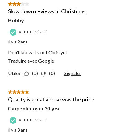
3 étoile(s) sur 5.
Slow down reviews at Christmas
Bobby
ACHETEUR VÉRIFIÉ
il y a 2 ans
Don’t know it’s not Chris yet
Traduire avec Google
Utile?
(0)
(0)
Signaler
5 étoile(s) sur 5.
Quality is great and so was the price
Carpenter over 30 yrs
ACHETEUR VÉRIFIÉ
il y a 3 ans