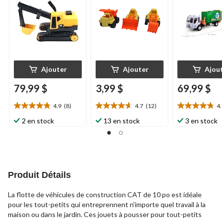
pour activités
estivales/plage
Ajouter
Ajouter
Ajou
79,99 $
3,99 $
69,99 $
4.9
(8)
4.7
(12)
4
4.9
4.7
4.8
étoile(s)
étoile(s)
étoile(s)
2 en stock
13 en stock
3 en stock
sur
sur
sur
5.
5.
5.
8
12
10
évaluations
évaluations
évaluations
Produit Détails
La flotte de véhicules de construction CAT de 10 po est idéale
pour les tout-petits qui entreprennent n'importe quel travail à la
maison ou dans le jardin. Ces jouets à pousser pour tout-petits