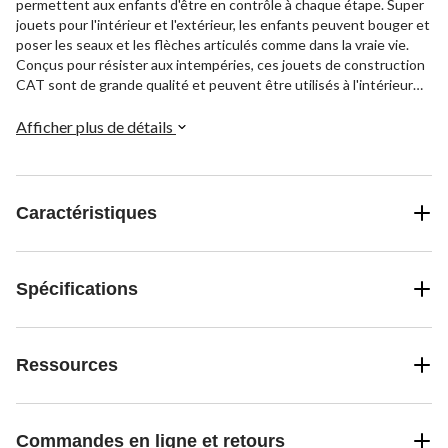
permettent aux enfants d'être en contrôle à chaque étape. Super
jouets pour l'intérieur et l'extérieur, les enfants peuvent bouger et
poser les seaux et les flèches articulés comme dans la vraie vie.
Conçus pour résister aux intempéries, ces jouets de construction
CAT sont de grande qualité et peuvent être utilisés à l'intérieur
comme à l'extérieur. Idéales pour les enfants de 2 ans et plus, elles
sont idéales pour les garçons de 3 ans et les filles.
Afficher plus de détails
Caractéristiques
Spécifications
Ressources
Commandes en ligne et retours