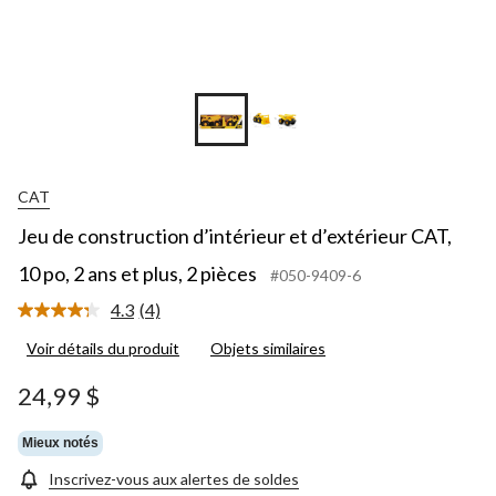
CAT
Jeu de construction d’intérieur et d’extérieur CAT,
10 po, 2 ans et plus, 2 pièces
#050-9409-6
4.3
(4)
Lire
les
Voir détails du produit
Objets similaires
4
commentaires.
Lien
24,99 $
vers
la
même
Mieux notés
page.
Inscrivez-vous aux alertes de soldes