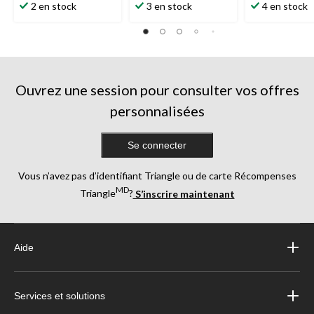
étoile(s)
étoile(s)
étoile(s)
2 en stock
3 en stock
4 en stock
sur
sur
sur
5.
5.
5.
8
1
4
évaluations
évaluation
évaluations
Ouvrez une session pour consulter vos offres
personnalisées
Se connecter
Vous n’avez pas d’identifiant Triangle ou de carte Récompenses
MD
Triangle
?
S’inscrire maintenant
Aide
Services et solutions