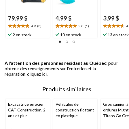
79,99 $
4,99 $
3,99 $
4.9
(8)
5.0
(1)
4
4.9
5.0
4.7
étoile(s)
étoile(s)
étoile(s)
2 en stock
10 en stock
13 en stock
sur
sur
sur
5.
5.
5.
8
1
12
évaluations
évaluation
évaluations
À l'attention des personnes résidant au Québec
: pour
obtenir des renseignements sur l'entretien et la
réparation,
cliquez ici.
Produits similaires
Excavatrice en acier
Véhicules de
Gros camion à
CAT
Construction, 2
construction flottant
ordures Might
ans et plus
en plastique,
Titans Go Gre
jaune/orange, choix
3 ans et plus
variés, 2 ans et plus,