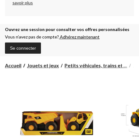
savoir plus
Ouvrez une session pour consulter vos offres personnalisées
Vous n’avez pas de compte?
Adhérez maintenant
Se connecter
Je
Accueil
Jouets et jeux
Petits véhicules, trains et ...
Je
de
co
d’i
et
d’e
CA
10 
2 a
et
plu
2 p