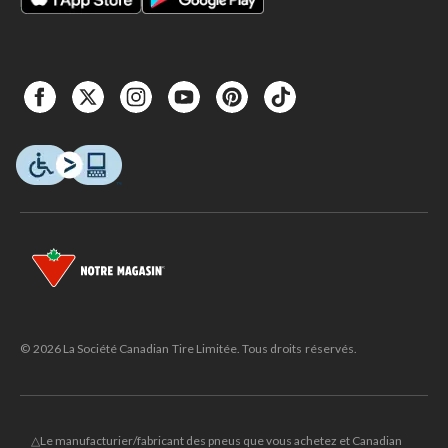
© 2026 La Société Canadian Tire Limitée. Tous droits réservés.
△Le manufacturier/fabricant des pneus que vous achetez et Canadian