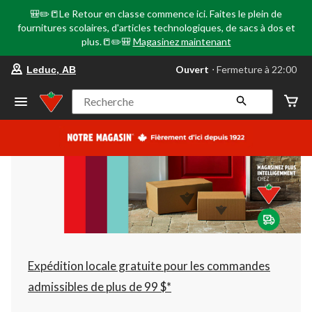
🎒✏️📒Le Retour en classe commence ici. Faites le plein de
fournitures scolaires, d'articles technologiques, de sacs à dos et
plus.📒✏️🎒
Magasinez maintenant
votre
Ouvert
⋅ Fermeture à 22:00
Leduc, AB
magasin
préféré
est
Recherche
Leduc,
AB,
courament
Ouvert,
Fermeture
à
à
22:00
cliquer
pour
changer
Expédition locale gratuite pour les commandes
admissibles de plus de 99 $*