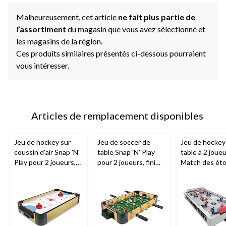
Malheureusement, cet article
ne fait plus partie de
l
’assortiment
du magasin que vous avez sélectionné et
les magasins de la région.
Ces produits similaires présentés ci-dessous pourraient
vous intéresser.
Articles de remplacement disponibles
Jeu de hockey sur
Jeu de soccer de
Jeu de hockey
coussin d'air Snap 'N'
table Snap 'N' Play
table à 2 joue
Play pour 2 joueurs,
pour 2 joueurs, fini
Match des éto
fini bois, 6 ans et plus,
bois, 6 ans et plus, 20
avec 180 pièc
20 po
po
d'équipe, 6 an
plus, 26 po