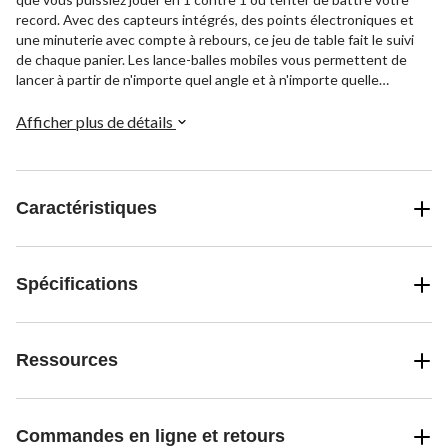
record. Avec des capteurs intégrés, des points électroniques et
une minuterie avec compte à rebours, ce jeu de table fait le suivi
de chaque panier. Les lance-balles mobiles vous permettent de
lancer à partir de n'importe quel angle et à n'importe quelle
distance. Compact et portable, ce jeu de basket-ball électronique
offrant une bonne source de plaisir compétitif pour la famille.
Afficher plus de détails
Caractéristiques
Spécifications
Ressources
Commandes en ligne et retours