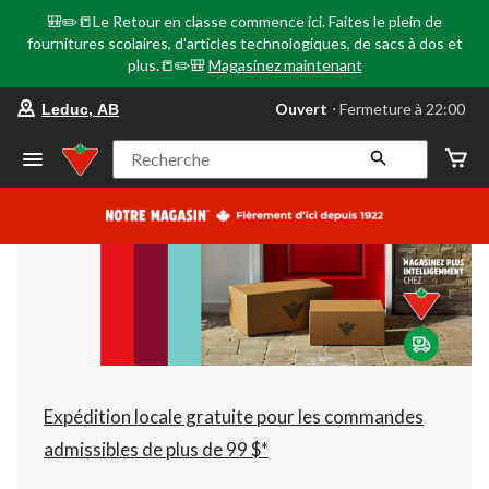
🎒✏️📒Le Retour en classe commence ici. Faites le plein de
fournitures scolaires, d'articles technologiques, de sacs à dos et
plus.📒✏️🎒
Magasinez maintenant
votre
Ouvert
⋅ Fermeture à 22:00
Leduc, AB
magasin
préféré
est
Recherche
Leduc,
AB,
courament
Ouvert,
Fermeture
à
à
22:00
cliquer
pour
changer
Expédition locale gratuite pour les commandes
admissibles de plus de 99 $*