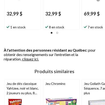
32,99 $
32,99 $
69,99 $
1 en stock
8 en stock
7 en stock
À l'attention des personnes résidant au Québec
: pour
obtenir des renseignements sur l'entretien et la
réparation,
cliquez ici.
Produits similaires
Jeu de dés classique
Jeu Chromino
Jeu Goliath 
Yahtzee, noir et blanc,
Séquence, 7 a
2 joueurs ou plus, 8
plus
ans ou plus, pour
anniversaire/cadeau-