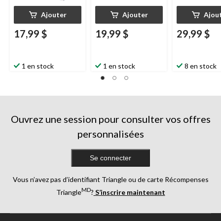
Ajouter
Ajouter
Ajou
17,99 $
19,99 $
29,99 $
1 en stock
1 en stock
8 en stock
Ouvrez une session pour consulter vos offres
personnalisées
Se connecter
Vous n’avez pas d’identifiant Triangle ou de carte Récompenses
MD
Triangle
?
S’inscrire maintenant