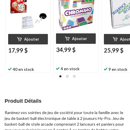
surprise
Ajouter
Ajouter
Ajou
34,99 $
17,99 $
25,99 $
4 en stock
40 en stock
9 en stock
Produit Détails
Ranimez vos soirées de jeu de société pour toute la famille avec le
jeu de basket-ball électronique de table à 2 joueurs Hy-Pro. Jeu de
basket-ball de style arcade comprenant 2 lanceurs et paniers pour
que vous puissiez jouer en 1 contre 1 ou tenter de battre votre