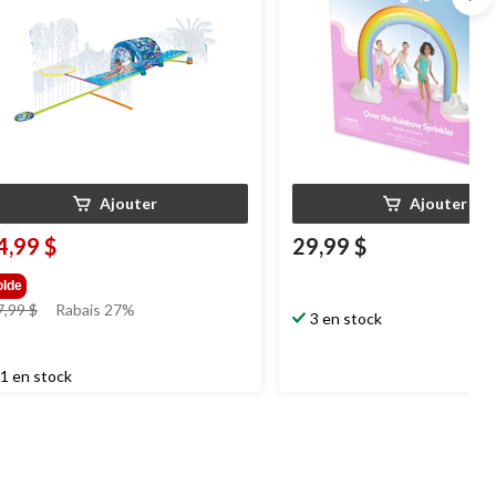
Ajouter
Ajouter
4,99 $
29,99 $
olde
prix
7,99 $
Rabais 27%
3 en stock
était
47,99 $
1 en stock