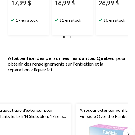
17,99 $
16,99 $
26,99 $
17 en stock
11 en stock
10 en stock
À l'attention des personnes résidant au Québec
: pour
obtenir des renseignements sur l'entretien et la
réparation,
cliquez ici.
u aquatique d'extérieur pour
Arroseur extérieur gonflable
fants Splash 'N Slide, bleu, 17 pi, 5
Funsicle
Over the Rainbow a
s et plus, pour activités amusantes
vaporisateurs d'eau intégrés
 plage/piscine