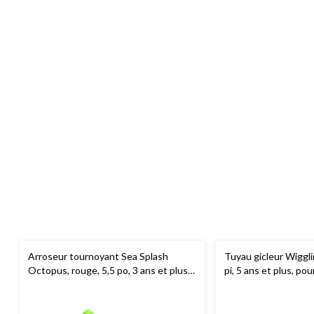
Arroseur tournoyant Sea Splash
Tuyau gicleur Wiggli
Octopus, rouge, 5,5 po, 3 ans et plus,
pi, 5 ans et plus, pou
pour activités amusantes de
amusantes de plage/
plage/piscine