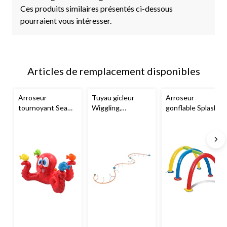
Ces produits similaires présentés ci-dessous
pourraient vous intéresser.
Articles de remplacement disponibles
Arroseur
Tuyau gicleur
Arroseur
tournoyant Sea
Wiggling,
gonflable Splash
Splash Octopus,
multicolore, 12 pi,
Tunnel,
rouge, 5,5 po, 3
5 ans et plus, pour
jaune/bleu/rouge,
ans et plus, pour
activités
3 ans et plus, pour
activités
amusantes de
plage/piscine
amusantes de
plage/piscine
plage/piscine