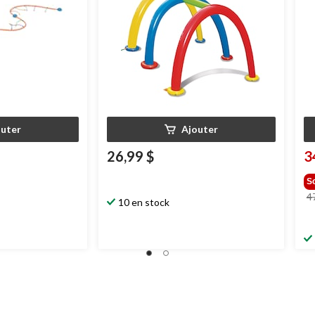
outer
Ajouter
26,99 $
3
S
4
10 en stock