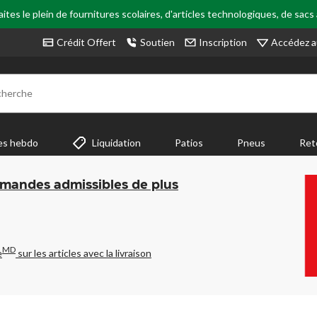
tes le plein de fournitures scolaires, d'articles technologiques, de sacs
Accédez a
Crédit Offert
Soutien
Inscription
cherche
es hebdo
Liquidation
Patios
Pneus
Ret
mmandes admissibles de plus
MD
e
sur les articles avec la livraison