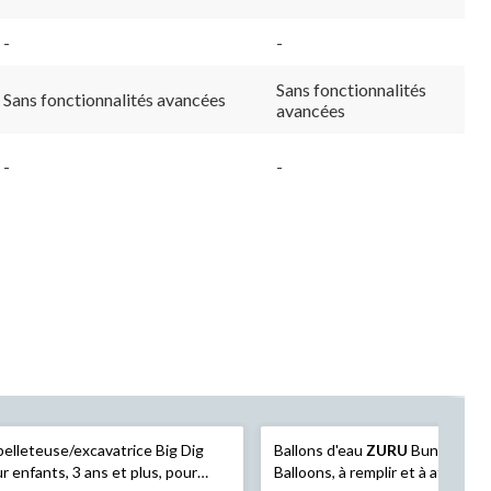
-
-
Sans fonctionnalités
Sans fonctionnalités avancées
avancées
-
-
pelleteuse/excavatrice Big Dig
Ballons d'eau
ZURU
Bunch O
r enfants, 3 ans et plus, pour
Balloons, à remplir et à attacher,