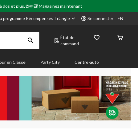
 à dos et plus.📒✏️🎒
Magasinez maintenant
u programme Récompenses Triangle
Se connecter
EN
État de
command
our en Classe
Party City
Centre-auto