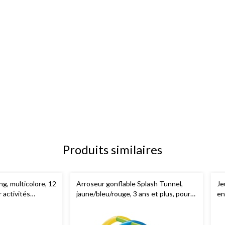
Produits similaires
ng, multicolore, 12
Arroseur gonflable Splash Tunnel,
Je
r activités
jaune/bleu/rouge, 3 ans et plus, pour
en
piscine
plage/piscine
an
de