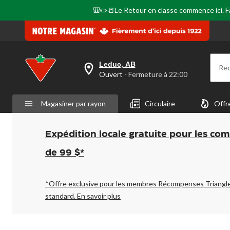
🎒✏️📒Le Retour en classe commence ici. Fai
Leduc, AB
Re
votre
Ouvert
⋅ Fermeture à 22:00
magasin
préféré
est
Magasiner par rayon
Circulaire
Offr
Leduc,
AB,
courament
Ouvert,
Expédition locale gratuite pour les co
Fermeture
à
de 99 $*
à
22:00
cliquer
pour
*Offre exclusive pour les membres Récompenses Triangl
changer
standard.
En savoir plus