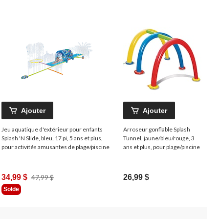
Ajouter
Ajouter
Jeu aquatique d'extérieur pour enfants
Arroseur gonflable Splash
Splash 'N Slide, bleu, 17 pi, 5 ans et plus,
Tunnel, jaune/bleu/rouge, 3
pour activités amusantes de plage/piscine
ans et plus, pour plage/piscine
Prix
34,99 $
47,99 $
26,99 $
Était
Solde
47,99 $