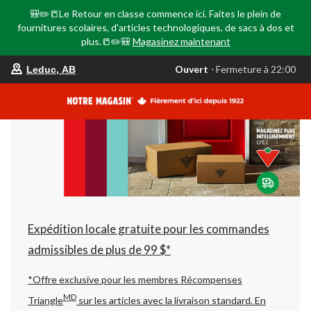
🎒✏️📒Le Retour en classe commence ici. Faites le plein de
fournitures scolaires, d'articles technologiques, de sacs à dos et
plus.📒✏️🎒
Magasinez maintenant
votre
Ouvert
⋅ Fermeture à 22:00
Leduc, AB
magasin
préféré
est
Leduc,
AB,
courament
Ouvert,
Fermeture
à
à
22:00
cliquer
pour
changer
Expédition locale gratuite pour les commandes
admissibles de plus de 99 $*
*Offre exclusive pour les membres Récompenses
MD
Triangle
sur les articles avec la livraison standard.
En