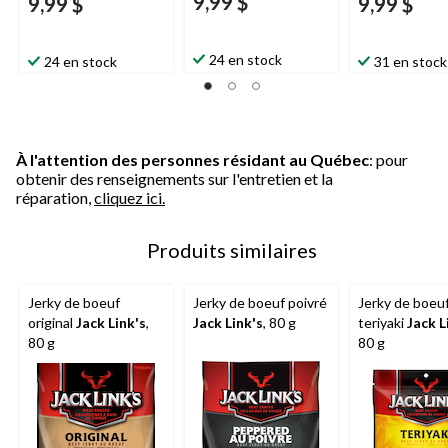
9,99 $
9,99 $
9,99 $
24 en stock
24 en stock
31 en stock
À l'attention des personnes résidant au Québec
: pour
obtenir des renseignements sur l'entretien et la
réparation,
cliquez ici.
Produits similaires
Jerky de boeuf
Jerky de boeuf poivré
Jerky de boeu
original
Jack Link's
,
Jack Link's
, 80 g
teriyaki
Jack L
80 g
80 g