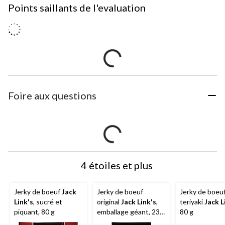
Points saillants de l'evaluation
Foire aux questions
4 étoiles et plus
Jerky de boeuf
Jack
Jerky de boeuf
Jerky de boeu
Link's
, sucré et
original
Jack Link's
,
teriyaki
Jack L
piquant, 80 g
emballage géant, 230
80 g
g