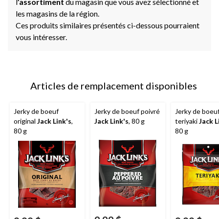
l
’assortiment
du magasin que vous avez sélectionné et
les magasins de la région.
Ces produits similaires présentés ci-dessous pourraient
vous intéresser.
Articles de remplacement disponibles
Jerky de boeuf
Jerky de boeuf poivré
Jerky de boeu
original
Jack Link's
,
Jack Link's
, 80 g
teriyaki
Jack L
80 g
80 g