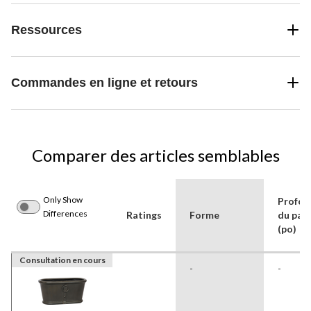
Ressources
Commandes en ligne et retours
Comparer des articles semblables
Only Show
Profon
Differences
Ratings
Forme
du paq
(po)
Consultation en cours
-
-