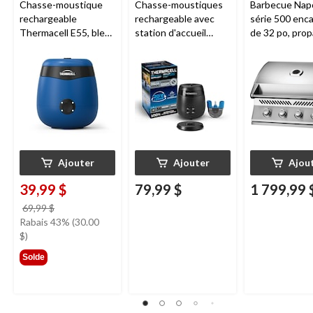
Chasse-moustique
Chasse-moustiques
Barbecue Nap
rechargeable
rechargeable avec
série 500 enca
Thermacell E55, bleu
station d'accueil
de 32 po, prop
royal
Thermacell E65,
acier inoxydab
charbon
Ajouter
Ajouter
Ajou
39,99 $
79,99 $
1 799,99 
prix
69,99 $
était
Rabais 43% (30.00
69,99 $
$)
Solde