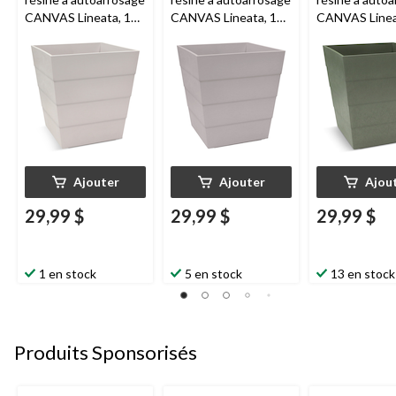
CANVAS Lineata, 12
CANVAS Lineata, 12
CANVAS Linea
po, blanc coquille
po, gris cendré
po, vert baumi
d'œuf
Ajouter
Ajouter
Ajou
29,99 $
29,99 $
29,99 $
1 en stock
5 en stock
13 en stock
Produits Sponsorisés