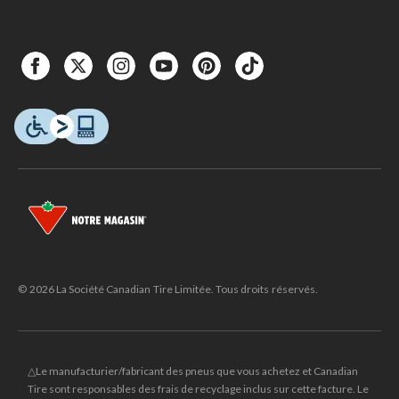
© 2026 La Société Canadian Tire Limitée. Tous droits réservés.
△Le manufacturier/fabricant des pneus que vous achetez et Canadian
Tire sont responsables des frais de recyclage inclus sur cette facture. Le