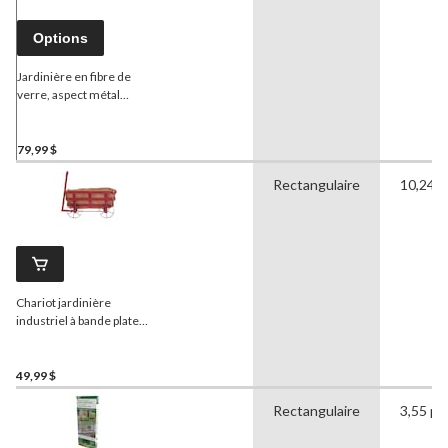
Options
Jardinière en fibre de
verre, aspect métal
antique
79,99 $
Rectangulaire
10,24 p
Chariot jardinière
industriel à bande plate
avec doublure en fibre de
coco, rouge antique
49,99 $
Rectangulaire
3,55 po