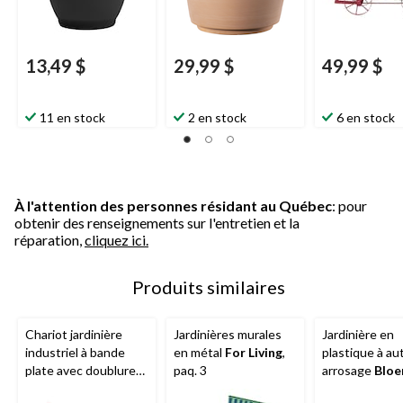
13,49 $
29,99 $
49,99 $
11 en stock
2 en stock
6 en stock
À l'attention des personnes résidant au Québec
: pour
obtenir des renseignements sur l'entretien et la
réparation,
cliquez ici.
Produits similaires
Chariot jardinière
Jardinières murales
Jardinière en
industriel à bande
en métal
For Living
,
plastique à au
plate avec doublure
paq. 3
arrosage
Blo
en fibre de coco,
po, noir