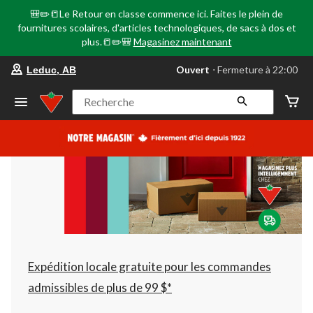
🎒✏️📒Le Retour en classe commence ici. Faites le plein de
fournitures scolaires, d'articles technologiques, de sacs à dos et
plus.📒✏️🎒
Magasinez maintenant
votre
Ouvert
⋅ Fermeture à 22:00
Leduc, AB
magasin
préféré
est
Recherche
Leduc,
AB,
courament
Ouvert,
Fermeture
à
à
22:00
cliquer
pour
changer
Expédition locale gratuite pour les commandes
admissibles de plus de 99 $*