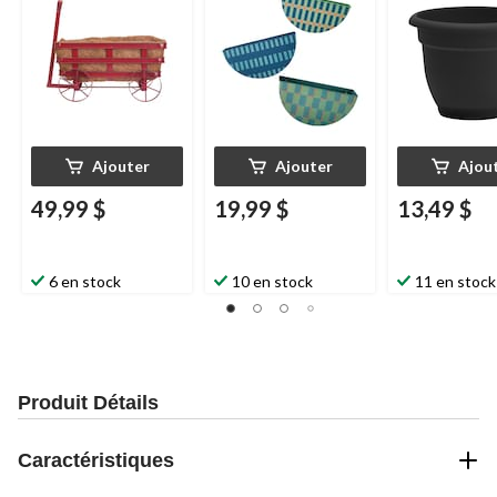
rouge antique
Ajouter
Ajouter
Ajou
49,99 $
19,99 $
13,49 $
6 en stock
10 en stock
11 en stock
Produit Détails
Caractéristiques