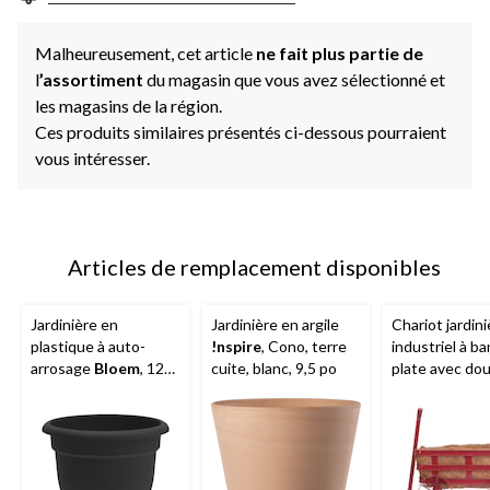
Malheureusement, cet article
ne fait plus partie de
l
’assortiment
du magasin que vous avez sélectionné et
les magasins de la région.
Ces produits similaires présentés ci-dessous pourraient
vous intéresser.
Articles de remplacement disponibles
Jardinière en
Jardinière en argile
Chariot jardini
plastique à auto-
!nspire
, Cono, terre
industriel à b
arrosage
Bloem
, 12
cuite, blanc, 9,5 po
plate avec do
po, noir
en fibre de co
rouge antique