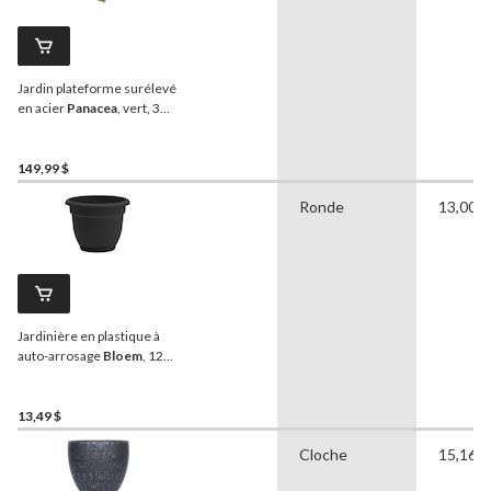
Jardin plateforme surélevé
en acier
Panacea
, vert, 36 x
18,5 x 30 po
149,99 $
Ronde
13,00 p
Jardinière en plastique à
auto-arrosage
Bloem
, 12
po, noir
13,49 $
Cloche
15,16 p