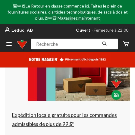
🎒✏️📒Le Retour en classe commence ici. Faites le plein de
fournitures scolaires, d'articles technologiques, de sacs à dos et
plus.📒✏️🎒
Magasinez maintenant
votre
Ouvert
⋅ Fermeture à 22:00
Leduc, AB
magasin
préféré
est
Recherche
Leduc,
AB,
courament
Ouvert,
Fermeture
à
à
22:00
cliquer
pour
changer
Expédition locale gratuite pour les commandes
admissibles de plus de 99 $*