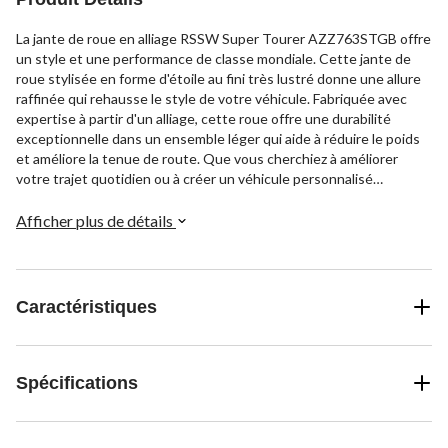
La jante de roue en alliage RSSW Super Tourer AZZ763STGB offre
un style et une performance de classe mondiale. Cette jante de
roue stylisée en forme d'étoile au fini très lustré donne une allure
raffinée qui rehausse le style de votre véhicule. Fabriquée avec
expertise à partir d'un alliage, cette roue offre une durabilité
exceptionnelle dans un ensemble léger qui aide à réduire le poids
et améliore la tenue de route. Que vous cherchiez à améliorer
votre trajet quotidien ou à créer un véhicule personnalisé
exceptionnel, cette jante RSSW Super Tourer offre l'allure
attrayante que vous recherchez dans une conception de qualité.
Afficher plus de détails
Caractéristiques
Spécifications