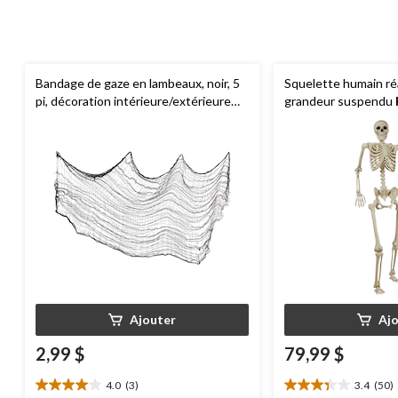
Bandage de gaze en lambeaux, noir, 5
Squelette humain réa
pi, décoration intérieure/extérieure
grandeur suspendu
pour l'Halloween
5 pi, décoration d'in
d'extérieur pour l'H
Ajouter
Aj
2,99 $
79,99 $
4.0
(3)
3.4
(50)
4.0
3.4