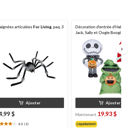
aignées articulées
For Living
, paq. 3
Décoration d'entrée d'Hallo
Jack, Sally et Oogie Boogie d
L'étrange Noël de Monsieur J
Disney
Ajouter
Ajouter
4,99 $
19,93 $
Maintenant
4.0
(1)
Liquidation◊
0