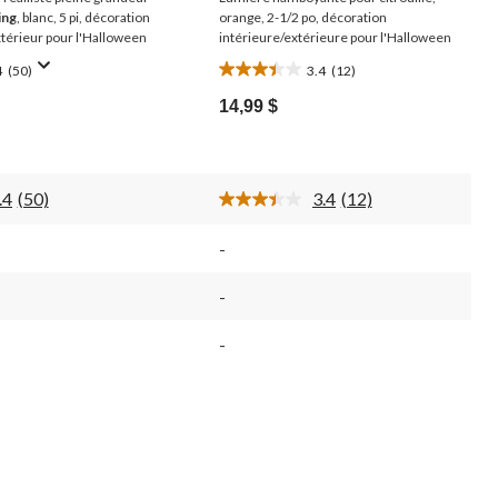
ing
, blanc, 5 pi, décoration
orange, 2-1/2 po, décoration
extérieur pour l'Halloween
intérieure/extérieure pour l'Halloween
4
(50)
3.4
(12)
3.4
étoile(s)
14,99 $
sur
5.
12
évaluations
.4
(50)
3.4
(12)
Lire
Lire
les
les
50
12
-
commentaires.
commentaires.
Lien
Lien
vers
vers
-
la
la
même
même
-
page.
page.