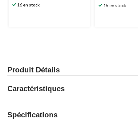
étoile(s)
étoile(s)
16 en stock
15 en stock
sur
sur
5.
5.
3
50
évaluations
évaluations
Produit Détails
Caractéristiques
Spécifications