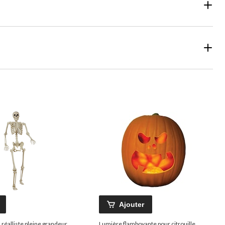
Ajouter
réalliste pleine grandeur
Lumière flamboyante pour citrouille,