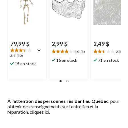
d'intérieur et
d'extérieur pour
l'Halloween
79,99 $
2,99 $
2,49 $
4.0
(3)
2.5
(4)
4.0
2.5
3.4
3.4
(50)
étoile(s)
étoile(s)
16 en stock
71 en stock
étoile(s)
15 en stock
sur
sur
sur
5.
5.
5.
3
4
50
évaluations
évaluations
évaluations
À l'attention des personnes résidant au Québec
: pour
obtenir des renseignements sur l'entretien et la
réparation,
cliquez ici.