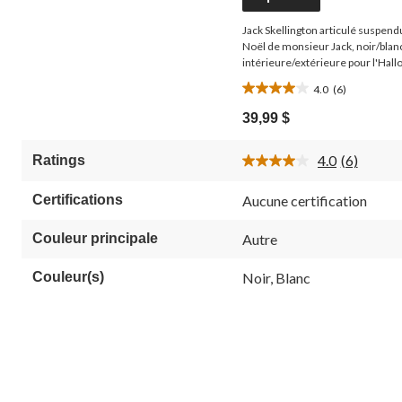
Jack Skellington articulé suspend
Noël de monsieur Jack, noir/blanc
intérieure/extérieure pour l'Hal
4.0
(6)
4.0
étoile(s)
39,99 $
sur
5.
4.0
(6)
Ratings
6
Lire
évaluations
les
6
Certifications
Aucune certification
commenta
Lien
vers
Couleur principale
Autre
la
même
Couleur(s)
Noir, Blanc
page.