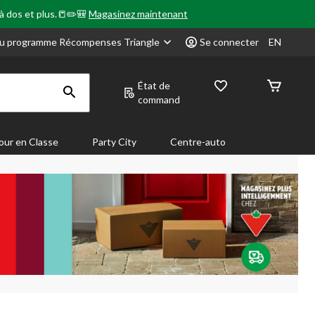
 à dos et plus.📒✏️🎒
Magasinez maintenant
u programme Récompenses Triangle
Se connecter
EN
État de
command
our en Classe
Party City
Centre-auto