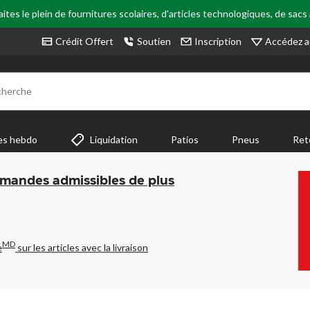
tes le plein de fournitures scolaires, d'articles technologiques, de sacs
Accédez a
Crédit Offert
Soutien
Inscription
cherche
es hebdo
Liquidation
Patios
Pneus
Ret
mmandes admissibles de plus
MD
e
sur les articles avec la livraison