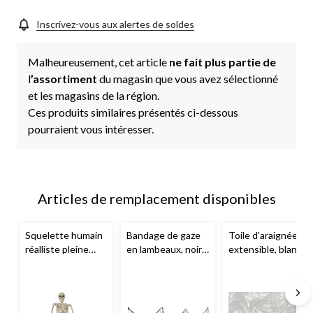
page.
Inscrivez-vous aux alertes de soldes
Malheureusement, cet article
ne fait plus partie de
l
’assortiment
du magasin que vous avez sélectionné
et les magasins de la région.
Ces produits similaires présentés ci-dessous
pourraient vous intéresser.
Articles de remplacement disponibles
Squelette humain
Bandage de gaze
Toile d'araignée
réalliste pleine
en lambeaux, noir,
extensible, blanc,
grandeur
5 pi, décoration
1 oz, décoration
suspendu
For
intérieure/extérie
d'intérieur et
Living
, blanc, 5 pi,
ure pour
d'extérieur pour
décoration
l'Halloween
l'Halloween