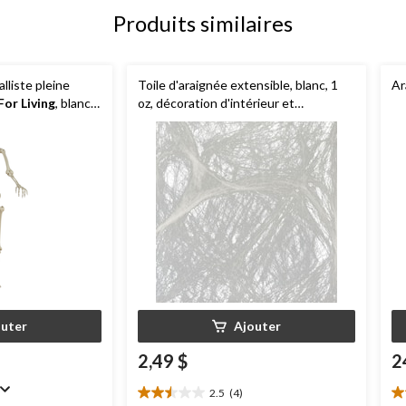
Produits similaires
lliste pleine
Toile d'araignée extensible, blanc, 1
Ar
For Living
, blanc,
oz, décoration d'intérieur et
térieur et
d'extérieur pour l'Halloween
alloween
outer
Ajouter
2,49 $
2
2.5
(4)
2.5
4.