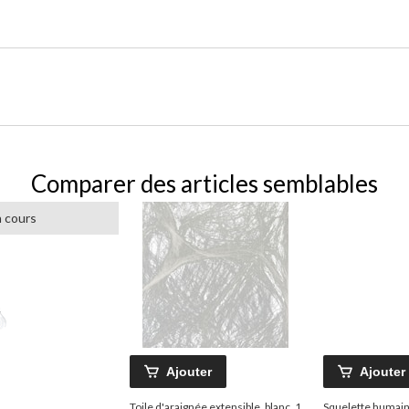
Comparer des articles semblables
 cours
Ajouter
Ajouter
Toile d'araignée extensible, blanc, 1
Squelette humain 