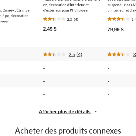
oz, décoration d'intérieur et
suspendu
For Liv
u, Disney L'Étrange
d'extérieur pour l'Halloween
d'intérieur et d'
, 5 po, décoration
2.5
(4)
3.
2.5
3.4
loween
étoile(s)
étoile(s)
2,49 $
79,99 $
sur
sur
5.
5.
4
50
évaluations
évaluations
2.5
(4)
3
Lire
les
4
-
-
ires.
commentaires.
Lien
vers
-
-
la
même
-
-
page.
Afficher plus de détails
Acheter des produits connexes