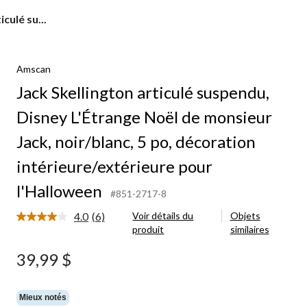
culé su...
Amscan
Jack Skellington articulé suspendu,
Disney L'Étrange Noël de monsieur
Jack, noir/blanc, 5 po, décoration
intérieure/extérieure pour
l'Halloween
#851-2717-8
4.0
(6)
Voir détails du
Objets
Lire
produit
similaires
les
6
commentaires.
39,99 $
Lien
vers
la
même
Mieux notés