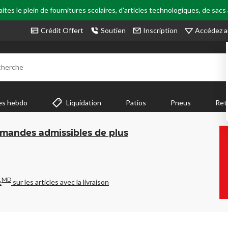
tes le plein de fournitures scolaires, d'articles technologiques, de sacs
Accédez a
Crédit Offert
Soutien
Inscription
cherche
es hebdo
Liquidation
Patios
Pneus
Ret
mmandes admissibles de plus
MD
e
sur les articles avec la livraison