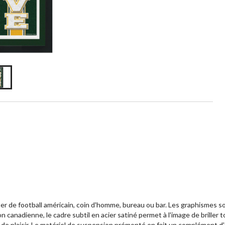
r de football américain, coin d'homme, bureau ou bar. Les graphismes so
 canadienne, le cadre subtil en acier satiné permet à l'image de briller 
de plaisir. Le matériel de suspension prémonté en fait un complément d'