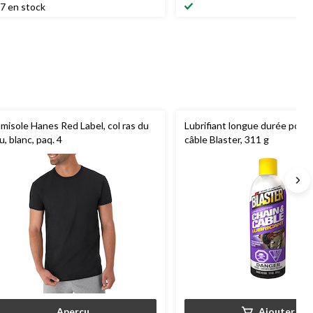
7 en stock
misole Hanes Red Label, col ras du
Lubrifiant longue durée pour 
u, blanc, paq. 4
câble Blaster, 311 g
Aperçu
Ajouter