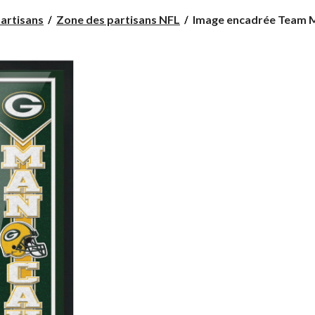
Image
artisans
Zone des partisans NFL
Image encadrée Team M
encadrée
Team
Man
Cave
des
Packers
de
Green
Bay,
6
x
22 po