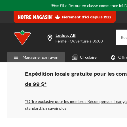
🎒✏️📒Le Retour en classe commence ici. Fai
Leduc, AB
Re
votre
Fermé
⋅ Ouverture à 06:00
magasin
préféré
est
Magasiner par rayon
Circulaire
Offr
Leduc,
AB,
courament
Fermé,
Expédition locale gratuite pour les co
Ouverture
à
de 99 $*
à
06:00
cliquer
pour
*Offre exclusive pour les membres Récompenses Triangl
changer
standard.
En savoir plus