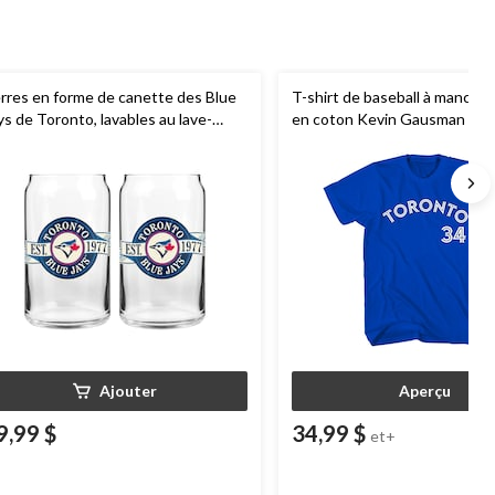
rres en forme de canette des Blue
T-shirt de baseball à manche
ys de Toronto, lavables au lave-
en coton Kevin Gausman Blue
isselle, pour amateurs et
Toronto
MLB
, royal, choix de 
llectionneurs de baseball
MLB
, paq.
Ajouter
Aperçu
9,99 $
34,99 $
et+