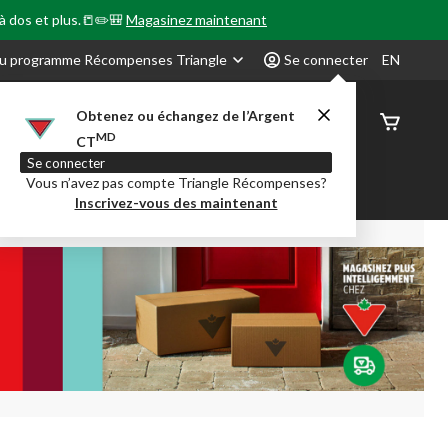
 à dos et plus.📒✏️🎒
Magasinez maintenant
u programme Récompenses Triangle
Se connecter
EN
Obtenez ou échangez de l’Argent
État de
MD
CT
command
Se connecter
Vous n’avez pas compte Triangle Récompenses?
our en Classe
Party City
Centre-auto
Inscrivez-vous des maintenant