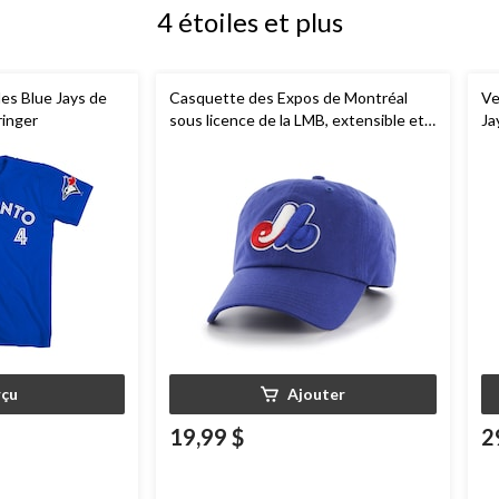
4 étoiles et plus
des Blue Jays de
Casquette des Expos de Montréal
Ve
ringer
sous licence de la LMB, extensible et
Ja
réglable, bleu
va
co
2
çu
Ajouter
19,99 $
2