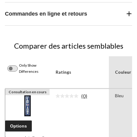
Commandes en ligne et retours
Comparer des articles semblables
Only Show
Differences
Ratings
Couleur
Consultation en cours
(0)
Bleu
Aucune
cote
pour
ce
produit.
Lien
Options
vers
la