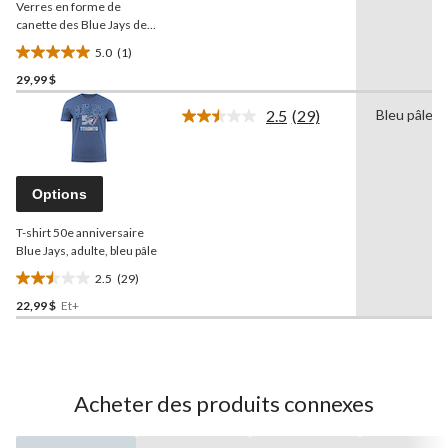
Verres en forme de
page.
canette des Blue Jays de
Toronto, lavables au lave-
5.0
(1)
vaisselle, pour amateurs et
5.0
collectionneurs de
29,99 $
étoile(s)
baseball
MLB
, paq. 2
sur
2.5
(29)
Bleu pâle
5.
Lire
les
1
29
évaluation
commentaires.
Lien
Options
vers
la
T-shirt 50e anniversaire
même
page.
Blue Jays, adulte, bleu pâle
2.5
(29)
2.5
22,99 $
Et+
étoile(s)
sur
5.
29
évaluations
Acheter des produits connexes