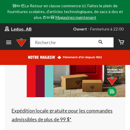
🎒✏️📒Le Retour en classe commence ici. Faites le plein de
fournitures scolaires, d'articles technologiques, de sacs à dos et
plus.📒✏️🎒
Magasinez maintenant
votre
Ouvert
⋅ Fermeture à 22:00
Leduc, AB
magasin
préféré
est
Recherche
Leduc,
AB,
courament
Ouvert,
Fermeture
à
à
22:00
cliquer
pour
changer
Expédition locale gratuite pour les commandes
admissibles de plus de 99 $*