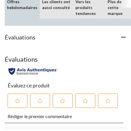
Offres
Les clients ont
Vers les
Plus de
hebdomadaires
aussi consulté
produits
cette
tendances
marque
Évaluations
Évaluations
Évaluez ce produit
Sélectionnez
Sélectionnez
Sélectionnez
Sélectionnez
Sélectionnez
Rédiger le premier commentaire
pour
pour
pour
pour
pour
évaluer
évaluer
évaluer
évaluer
évaluer
l'article
l'article
l'article
l'article
l'article