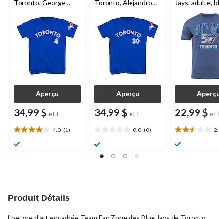
Toronto, George
Toronto, Alejandro
Jays, adulte, b
Springer
Kirk
Aperçu
Aperçu
Aperç
34,99 $
34,99 $
22,99 $
et+
et+
et
4.0
(1)
0.0
(0)
2
4.0
0.0
2.5
étoile(s)
étoile(s)
étoile(s)
sur
sur
sur
5.
5.
5.
1
29
évaluation
évaluations
Produit Détails
L'oeuvre d'art encadrée Team Fan Zone des Blue Jays de Toronto