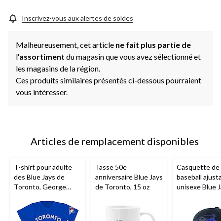
la
même
page.
Inscrivez-vous aux alertes de soldes
Malheureusement, cet article
ne fait plus partie de
l
’assortiment
du magasin que vous avez sélectionné et
les magasins de la région.
Ces produits similaires présentés ci-dessous pourraient
vous intéresser.
Articles de remplacement disponibles
T-shirt pour adulte
Tasse 50e
Casquette de
des Blue Jays de
anniversaire Blue Jays
baseball ajust
Toronto, George
de Toronto, 15 oz
unisexe Blue 
Springer
Toronto
MLB
,