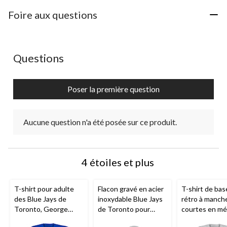
à
à
à
à
à
1
2
3
4
5
Foire aux questions
étoile.
étoiles.
étoiles.
étoiles.
étoiles.
Cette
Cette
Cette
Cette
Cette
action
action
action
action
action
ouvrira
ouvrira
ouvrira
ouvrira
ouvrira
Aucune question n'a été posée sur ce produit.
Questions
le
le
le
le
le
formulaire
formulaire
formulaire
formulaire
formulaire
de
de
de
de
de
Poser la première question
soumission.
soumission.
soumission.
soumission.
soumission.
Aucune question n'a été posée sur ce produit.
4 étoiles et plus
T-shirt pour adulte
Flacon gravé en acier
T-shirt de bas
des Blue Jays de
inoxydable Blue Jays
rétro à manch
Toronto, George
de Toronto pour
courtes en mé
Springer
amateurs et
de coton avec