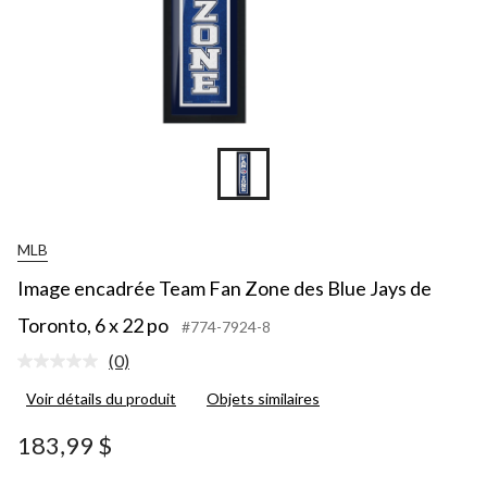
MLB
Image encadrée Team Fan Zone des Blue Jays de
Toronto, 6 x 22 po
#774-7924-8
(0)
Aucune
cote
Voir détails du produit
Objets similaires
pour
ce
produit.
183,99 $
Lien
vers