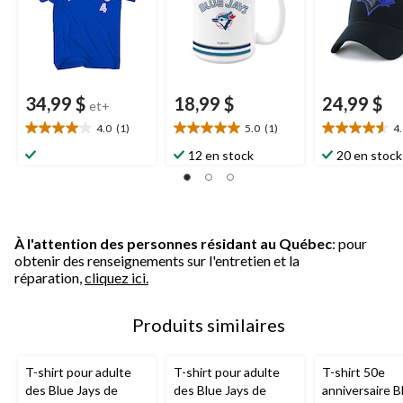
34,99 $
18,99 $
24,99 $
et+
4.0
(1)
5.0
(1)
4
4.0
5.0
4.6
étoile(s)
étoile(s)
étoile(s)
12 en stock
20 en stock
sur
sur
sur
5.
5.
5.
1
1
20
évaluation
évaluation
évaluations
À l'attention des personnes résidant au Québec
: pour
obtenir des renseignements sur l'entretien et la
réparation,
cliquez ici.
Produits similaires
T-shirt pour adulte
T-shirt pour adulte
T-shirt 50e
des Blue Jays de
des Blue Jays de
anniversaire B