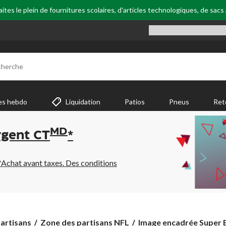
tes le plein de fournitures scolaires, d'articles technologiques, de sacs
cherche
es hebdo
Liquidation
Patios
Pneus
Ret
MD
rgent CT
*
*Achat avant taxes. Des conditions
Image
artisans
Zone des partisans NFL
Image encadrée Super B