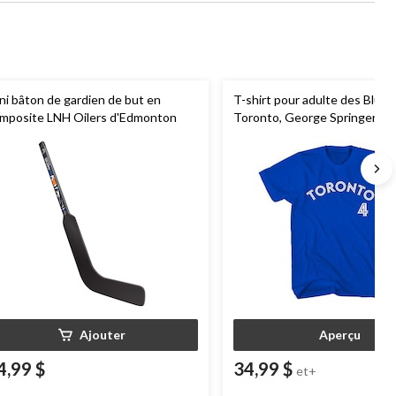
ni bâton de gardien de but en
T-shirt pour adulte des Blue 
mposite LNH Oilers d'Edmonton
Toronto, George Springer
Ajouter
Aperçu
4,99 $
34,99 $
et+