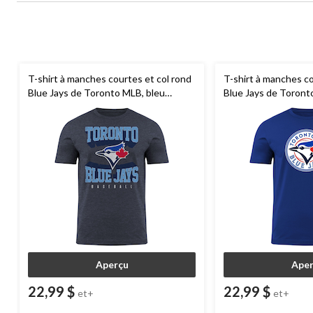
T-shirt à manches courtes et col rond
T-shirt à manches c
Blue Jays de Toronto MLB, bleu
Blue Jays de Toronto
marine, choix de tailles
hommes/femmes avec 
choix de tailles
Aperçu
Aper
22,99 $
22,99 $
et+
et+