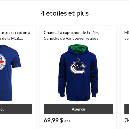
4 étoiles et plus
ourtes en coton à
Chandail à capuchon de la LNH,
Mi
 de la MLB,
Canucks de Vancouver, jeunes
co
logo, bleu royal,
çu
Aperçu
69,99 $
3
et+