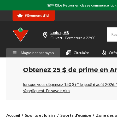
🎒✏️📒Le Retour en classe commence ici. Fai
Leduc, AB
Re
votre
Ouvert
⋅ Fermeture à 22:00
magasin
préféré
est
Magasiner par rayon
Circulaire
Offr
Leduc,
AB,
courament
Ouvert,
Obtenez 25 $ de prime en A
Fermeture
à
à
22:00
lorsque vous dépensez 150 $+* le jeudi 6 août 2026. 
cliquer
s’appliquent.
En savoir plus
pour
changer
Accueil
Sports et loisirs
Sports d'équipe
Zone des p