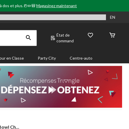
 à dos et plus.📒✏️🎒
Magasinez maintenant
EN
État de
command
our en Classe
Party City
Centre-auto
owl Ch...