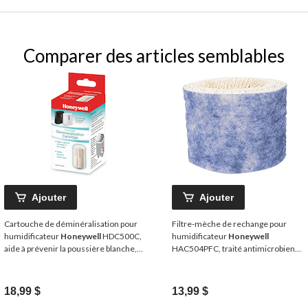
Comparer des articles semblables
Ajouter
Ajouter
Cartouche de déminéralisation pour
Filtre-mèche de rechange pour
humidificateur
Honeywell
HDC500C,
humidificateur
Honeywell
aide à prévenir la poussière blanche,
HAC504PFC, traité antimicrobien
blanc, paq. 1
Protec, filtre A
18,99 $
13,99 $