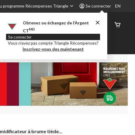
u programme Récompenses Triangle
Se connecter
EN
Obtenez ou échangez de l’Argent
État de
MD
CT
command
Se connecter
Vous n’avez pas compte Triangle Récompenses?
é
Party City
Centre-auto
Inscrivez-vous des maintenant
idificateur
midificateur à brume tiède...