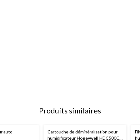
Produits similaires
ur auto-
Cartouche de déminéralisation pour
Fi
humidificateur
Honeywell
HDC500C,
hu