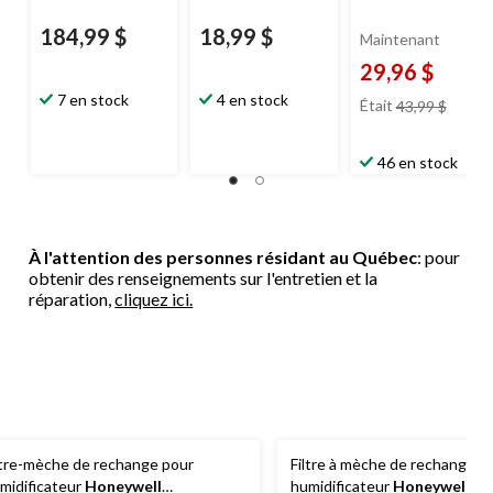
184,99 $
18,99 $
Maintenant
29,96 $
prix
7 en stock
4 en stock
Était
43,99 $
était
43,99 
46 en stock
À l'attention des personnes résidant au Québec
: pour
obtenir des renseignements sur l'entretien et la
réparation,
cliquez ici.
ltre-mèche de rechange pour
Filtre à mèche de rechange p
midificateur
Honeywell
humidificateur
Honeywell
HC