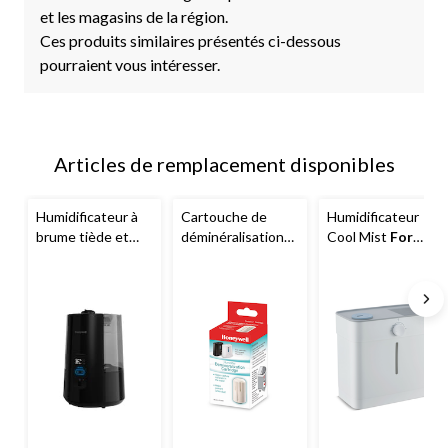
et les magasins de la région.
Ces produits similaires présentés ci-dessous
pourraient vous intéresser.
Articles de remplacement disponibles
Humidificateur à
Cartouche de
Humidificateur
brume tiède et
déminéralisation
Cool Mist
For
fraîche
Honeywell
pour
Living
HWC778BC Dual
humidificateur
Comfort, 1,5
Honeywell
gallon
HDC500C, aide à
prévenir la
poussière blanche,
blanc, paq. 1