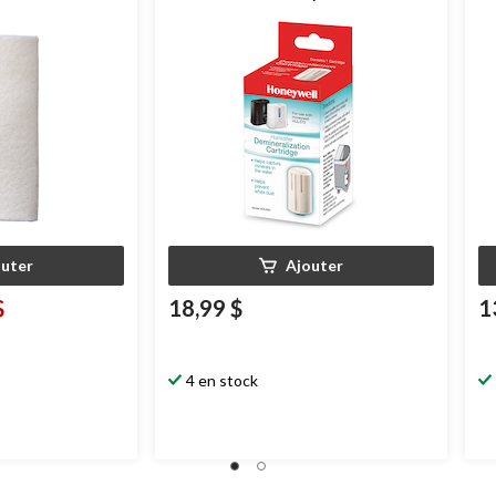
aide à prévenir la poussière blanche,
HA
blanc, paq. 1
Pr
outer
Ajouter
$
18,99 $
1
4 en stock
$