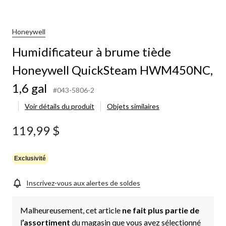
ume
de
neywell
Honeywell
ickSteam
Humidificateur à brume tiède
M450NC,
Honeywell QuickSteam HWM450NC,
1,6 gal
#043-5806-2
Voir détails du produit
Objets similaires
119,99 $
Exclusivité
Inscrivez-vous aux alertes de soldes
Malheureusement, cet article
ne fait plus partie de
l
’assortiment
du magasin que vous avez sélectionné