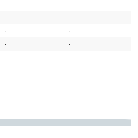
-
-
-
-
-
-