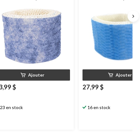
C504PFC, traité antimicrobien
traité antimicrobien Protec, fi
otec, filtre A
Ajouter
Ajouter
3,99 $
27,99 $
23 en stock
16 en stock