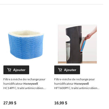
Ajouter
Ajouter
Filtre à mèche de rechange pour
Filtre-mèche de rechange pour
humidificateur
Honeywell
humidificateur
Honeywell
HC14PFC, traité antimicrobien
HFT600PFC, traité antimicrobien
Protec, filtre E
Protec, filtre T
27,99 $
16,99 $