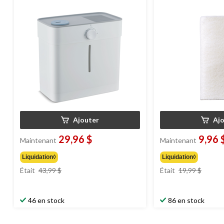
Ajouter
Aj
29,96 $
9,96 
Maintenant
Maintenant
Liquidation◊
Liquidation◊
prix
prix
Était
43,99 $
Était
19,99 $
était
était
43,99 $
19,99 
46 en stock
86 en stock