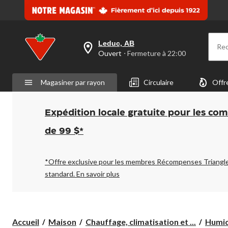
Leduc, AB
Re
votre
Ouvert
⋅ Fermeture à 22:00
magasin
préféré
est
Magasiner par rayon
Circulaire
Offr
Leduc,
AB,
courament
Ouvert,
Expédition locale gratuite pour les co
Fermeture
à
de 99 $*
à
22:00
cliquer
pour
*Offre exclusive pour les membres Récompenses Triangl
changer
standard.
En savoir plus
Accueil
Maison
Chauffage, climatisation et ...
Humidi