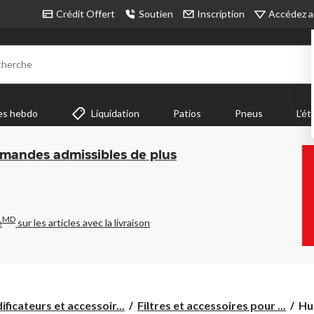
Accédez a
Crédit Offert
Soutien
Inscription
cherche
es hebdo
Liquidation
Patios
Pneus
L’ét
mmandes admissibles de plus
MD
e
sur les articles avec la livraison
Hum
ficateurs et accessoir...
Filtres et accessoires pour ...
Hu