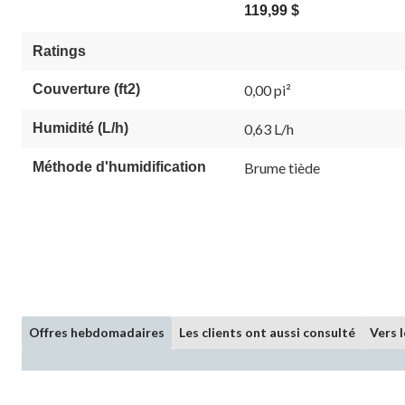
119,99 $
Ratings
Couverture (ft2)
0,00 pi²
Humidité (L/h)
0,63 L/h
Méthode d'humidification
Brume tiède
Offres hebdomadaires
Les clients ont aussi consulté
Vers 