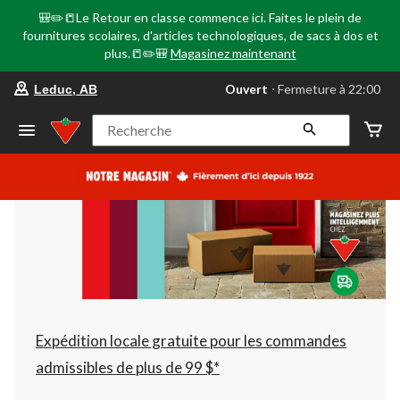
🎒✏️📒Le Retour en classe commence ici. Faites le plein de
fournitures scolaires, d'articles technologiques, de sacs à dos et
plus.📒✏️🎒
Magasinez maintenant
votre
Ouvert
⋅ Fermeture à 22:00
Leduc, AB
magasin
préféré
est
Recherche
Leduc,
AB,
courament
Ouvert,
Fermeture
à
à
22:00
cliquer
pour
changer
Expédition locale gratuite pour les commandes
admissibles de plus de 99 $*