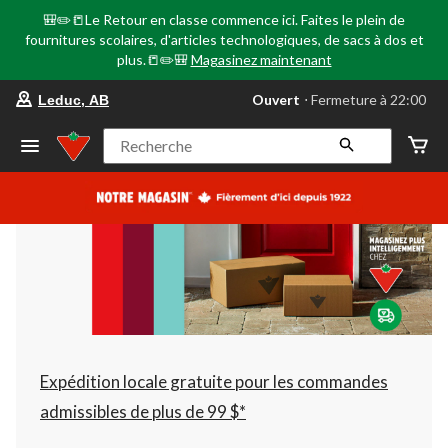
🎒✏️📒Le Retour en classe commence ici. Faites le plein de
fournitures scolaires, d'articles technologiques, de sacs à dos et
plus.📒✏️🎒
Magasinez maintenant
votre
Ouvert
⋅ Fermeture à 22:00
Leduc, AB
magasin
préféré
est
Recherche
Leduc,
AB,
courament
Ouvert,
Fermeture
à
à
22:00
cliquer
pour
changer
Expédition locale gratuite pour les commandes
admissibles de plus de 99 $*