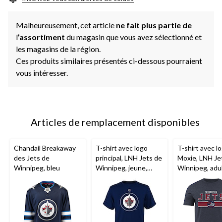
même
page.
Malheureusement, cet article
ne fait plus partie de
l
’assortiment
du magasin que vous avez sélectionné et
les magasins de la région.
Ces produits similaires présentés ci-dessous pourraient
vous intéresser.
Articles de remplacement disponibles
Chandail Breakaway
T-shirt avec logo
T-shirt avec l
des Jets de
principal, LNH Jets de
Moxie, LNH Je
Winnipeg, bleu
Winnipeg, jeune,
Winnipeg, adul
choix de tailles
choix de taille