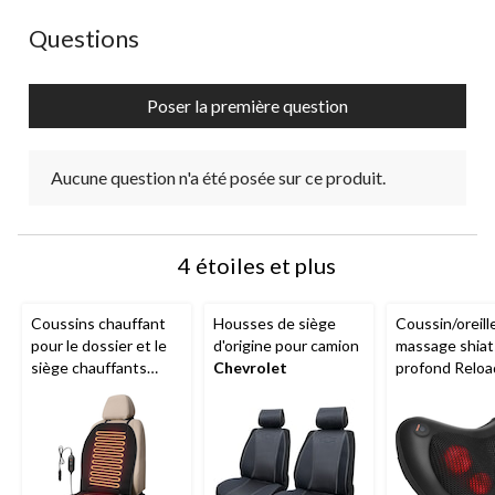
action
action
action
action
action
ouvrira
ouvrira
ouvrira
ouvrira
ouvrira
Aucune question n'a été posée sur ce produit.
Questions
le
le
le
le
le
formulaire
formulaire
formulaire
formulaire
formulaire
de
de
de
de
de
Poser la première question
soumission.
soumission.
soumission.
soumission.
soumission.
Aucune question n'a été posée sur ce produit.
4 étoiles et plus
Coussins chauffant
Housses de siège
Coussin/oreille
pour le dossier et le
d'origine pour camion
massage shia
siège chauffants
Chevrolet
profond Reloa
Heattech, 12 V, avec
noir
cordon, noir