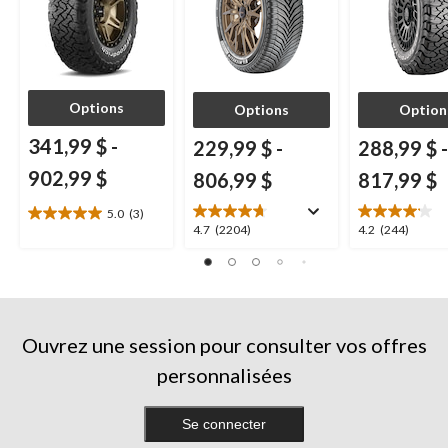
Options
Options
Option
341,99 $
-
229,99 $
-
288,99 $
-
902,99 $
806,99 $
817,99 $
5.0
(3)
5.0
4.7
4.2
4.7
(2204)
4.2
(244)
étoile(s)
étoile(s)
étoile(s)
sur
sur
sur
5.
5.
5.
3
2204
244
évaluations
évaluations
évaluations
Ouvrez une session pour consulter vos offres
personnalisées
Se connecter