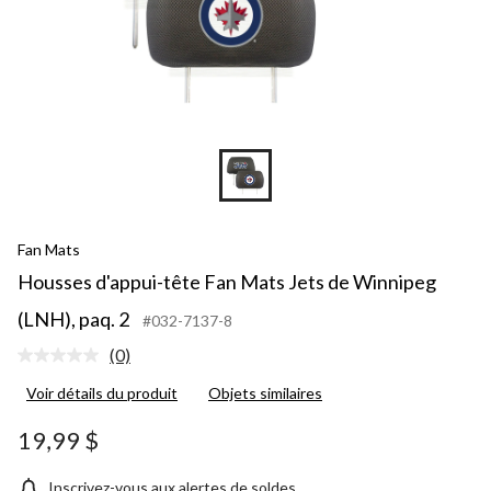
Fan Mats
Housses d'appui-tête Fan Mats Jets de Winnipeg
(LNH), paq. 2
#032-7137-8
(0)
Aucune
cote
Voir détails du produit
Objets similaires
pour
ce
produit.
19,99 $
Lien
vers
la
Inscrivez-vous aux alertes de soldes