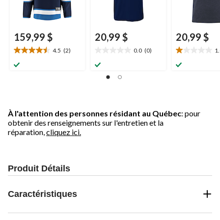
159,99 $
20,99 $
20,99 $
4.5
(2)
0.0
(0)
1
4.5
0.0
1.0
étoile(s)
étoile(s)
étoile(s)
sur
sur
sur
5.
5.
5.
2
1
évaluations
évaluation
À l'attention des personnes résidant au Québec
: pour
obtenir des renseignements sur l'entretien et la
réparation,
cliquez ici.
Produit Détails
Caractéristiques