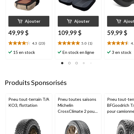
Ajouter
Ajouter
Ajou
49,99 $
109,99 $
59,99 $
4.3
(23)
5.0
(1)
4
4.3
5.0
4.5
étoile(s)
étoile(s)
étoile(s)
15 en stock
En stock en ligne
3 en stock
sur
sur
sur
5.
5.
5.
23
1
6
évaluations
évaluation
évaluations
Produits Sponsorisés
Pneu tout-terrain T/A
Pneu toutes saisons
Pneu tout-ter
KO3, flottation
Michelin
BFGoodrich T
CrossClimate 2 pour
pour camionne
véhicules de tourisme
VUS
et multisegments