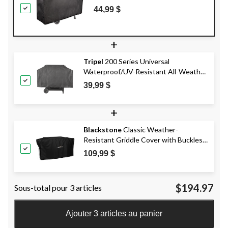
résistant aux intempéries et aux
44,99 $
rayons UV, grand, noir
+
Tripel
200 Series Universal
Waterproof/UV-Resistant All-Weather
BBQ Grill Cover, Medium, Black
39,99 $
+
Blackstone
Classic Weather-
Resistant Griddle Cover with Buckles,
36-in
109,99 $
$194.97
Sous-total pour 3 articles
Ajouter 3 articles au panier