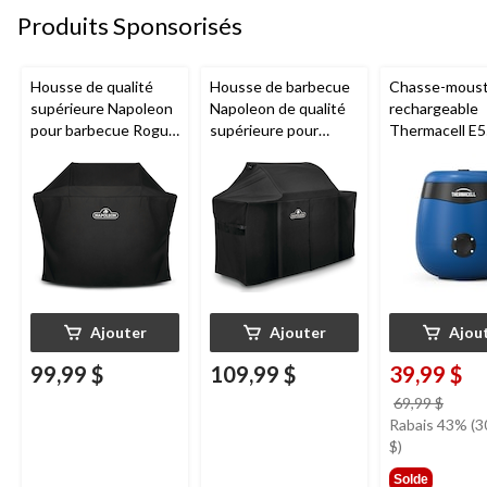
Produits Sponsorisés
Housse de qualité
Housse de barbecue
Chasse-moust
supérieure Napoleon
Napoleon de qualité
rechargeable
pour barbecue Rogue
supérieure pour
Thermacell E5
425 et autres
Rogue 625 et autres
royal
barbecues de taille
grilles grand/très
moyenne, 25 po L x
grand format, noir
52 po la X 48 po H,
noir
Ajouter
Ajouter
Ajou
99,99 $
109,99 $
39,99 $
prix
69,99 $
était
Rabais 43% (3
69,99
$)
Solde