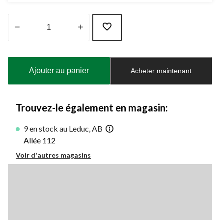
Quantité
mise
à
Ajouter au panier
Acheter maintenant
jour
à
1
Trouvez-le également en magasin:
9 en stock au Leduc, AB
Allée 112
Voir d'autres magasins