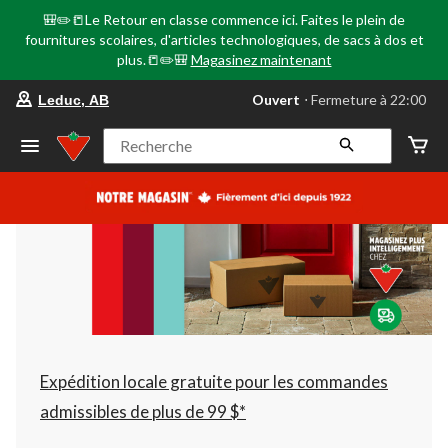
🎒✏️📒Le Retour en classe commence ici. Faites le plein de
fournitures scolaires, d'articles technologiques, de sacs à dos et
plus.📒✏️🎒
Magasinez maintenant
votre
Ouvert
⋅ Fermeture à 22:00
Leduc, AB
magasin
préféré
est
Recherche
Leduc,
AB,
courament
Ouvert,
Fermeture
à
à
22:00
cliquer
pour
changer
Expédition locale gratuite pour les commandes
admissibles de plus de 99 $*