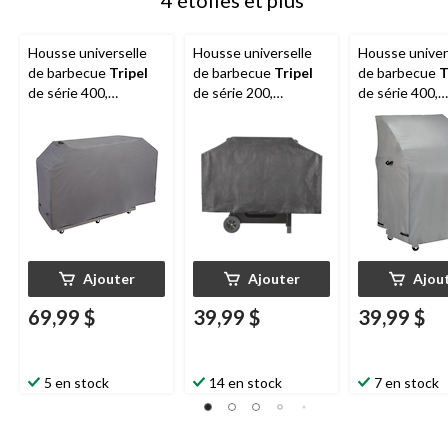
4 étoiles et plus
Housse universelle
Housse universelle
Housse univer
de barbecue
Tripel
de barbecue
Tripel
de barbecue
T
de série 400,
de série 200,
de série 400,
hydrofuge résistant
hydrofuge résistant
hydrofuge rés
aux intempéries et
aux intempéries et
aux intempéri
aux rayons UV, très
aux rayons UV,
aux rayons UV,
grand, gris
moyen, noir
gris
Ajouter
Ajouter
Ajou
69,99 $
39,99 $
39,99 $
5 en stock
14 en stock
7 en stock