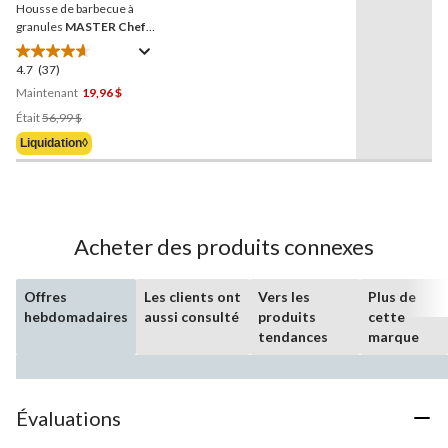
Housse de barbecue à
même
page.
granules
MASTER Chef
Grill Turismo avec
2 poignées ventilées
4.7
(37)
4.7
étoile(s)
Maintenant
19,96 $
sur
Prix
Était
56,99 $
5.
Était
Liquidation◊
37
56,99 $
évaluations
Acheter des produits connexes
Offres
Les clients ont
Vers les
Plus de
hebdomadaires
aussi consulté
produits
cette
tendances
marque
Évaluations