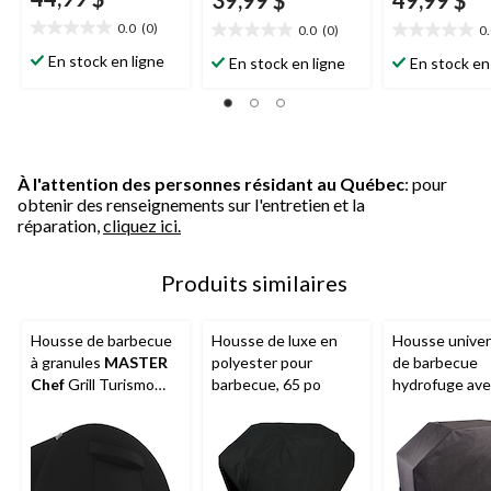
0.0
(0)
0.0
(0)
0
0.0
0.0
0.0
étoile(s)
étoile(s)
étoile(s)
En stock en ligne
En stock en ligne
En stock en
sur
sur
sur
5.
5.
5.
À l'attention des personnes résidant au Québec
: pour
obtenir des renseignements sur l'entretien et la
réparation,
cliquez ici.
Produits similaires
Housse de barbecue
Housse de luxe en
Housse univer
à granules
MASTER
polyester pour
de barbecue
Chef
Grill Turismo
barbecue, 65 po
hydrofuge av
avec 2 poignées
sangles à Velc
ventilées
moyen, noir