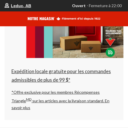
votre
Ouvert
⋅ Fermeture à 22:00
Leduc, AB
magasin
préféré
est
Leduc,
AB,
courament
Ouvert,
Fermeture
à
à
22:00
cliquer
pour
changer
Expédition locale gratuite pour les commandes
admissibles de plus de 99 $*
*Offre exclusive pour les membres Récompenses
MD
Triangle
sur les articles avec la livraison standard.
En
savoir plus