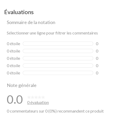
Évaluations
Sommaire de la notation
Sélectionner une ligne pour filtrer les commentaires
0 étoile
étoiles
0
0 commentai
0 étoile
étoiles
0
0 commentai
0 étoile
étoiles
0
0 commentai
0 étoile
étoiles
0
0 commentai
0 étoile
étoiles
0
0 commentai
Note générale
0.0
0 évaluation
0 commentateurs sur 0 (0%) recommandent ce produit