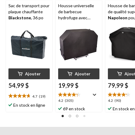
Sac de transport pour
Housse universelle
Housse de ba
plaque chauffante
de barbecue
de qualité sup
Blackstone
, 36 po
hydrofuge avec
Napoleon
pou
sangles à Velcro,
TravelQ 285X
grand, noir
PRO285X ave
chariot à cisea
étanche et ré
aux rayons UV
boucles de
suspension
Ajouter
Ajouter
Ajou
54,99 $
19,99 $
79,99 $
4.7
(19)
4.7
4.2
4.2
4.2
(305)
4.2
(90)
étoile(s)
En stock en ligne
étoile(s)
étoile(s)
69 en stock
En stock en
sur
sur
sur
5.
5.
5.
19
305
90
évaluations
évaluations
évaluations