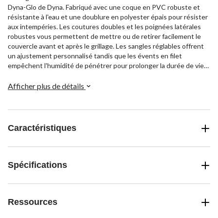
Dyna-Glo de Dyna. Fabriqué avec une coque en PVC robuste et
résistante à l'eau et une doublure en polyester épais pour résister
aux intempéries. Les coutures doubles et les poignées latérales
robustes vous permettent de mettre ou de retirer facilement le
couvercle avant et après le grillage. Les sangles réglables offrent
un ajustement personnalisé tandis que les évents en filet
empêchent l'humidité de pénétrer pour prolonger la durée de vie
de votre barbecue. Convient à la plupart des barbecues au gaz
Dyna-Glo à 4 brûleurs de taille moyenne mesurant environ 58 x 23
Afficher plus de détails
x 42 po.
Caractéristiques
Spécifications
Ressources