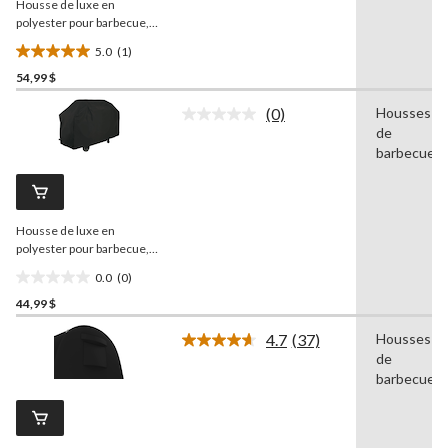
Housse de luxe en
page.
polyester pour barbecue,
70 po
5.0
(1)
5.0
54,99 $
étoile(s)
sur
(0)
Housses
5.
Aucune
de
cote
1
pour
barbecues
évaluation
ce
produit.
Lien
vers
Housse de luxe en
la
même
polyester pour barbecue,
page.
60 po
0.0
(0)
0.0
44,99 $
étoile(s)
sur
4.7
(37)
Housses
5.
Lire
de
les
37
barbecues
commentaires.
Lien
vers
la