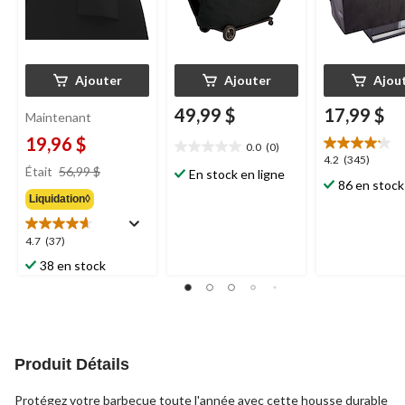
Ajouter
Ajouter
Ajou
49,99 $
17,99 $
Maintenant
19,96 $
0.0
(0)
0.0
4.2
4.2
(345)
prix
étoile(s)
Était
56,99 $
En stock en ligne
étoile(s)
était
86 en stock
sur
sur
Liquidation◊
56,99 $
5.
5.
345
4.7
4.7
(37)
évaluations
étoile(s)
38 en stock
sur
5.
37
évaluations
Produit Détails
Protégez votre barbecue toute l'année avec cette housse durable