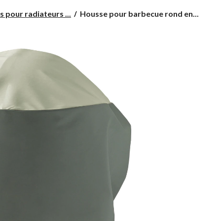
Housse
 pour radiateurs ...
Housse pour barbecue rond en...
pour
barbecue
rond
en
cuivre
For
Living