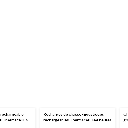
rechargeable
Recharges de chasse-moustiques
Ch
il Thermacell E65,
rechargeables Thermacell, 144 heures
gr