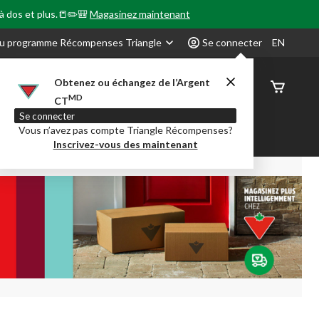
 à dos et plus.📒✏️🎒
Magasinez maintenant
u programme Récompenses Triangle
Se connecter
EN
Obtenez ou échangez de l’Argent
État de
MD
CT
command
Se connecter
Vous n’avez pas compte Triangle Récompenses?
our en Classe
Party City
Centre-auto
Inscrivez-vous des maintenant