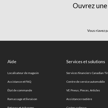
Ouvrez une 
Vous n’avez p
Aide
Services et solutions
Localisateur de magasin
Services financiers Canadian Ti
Assistance et FAQ
Centre de service automobile
État de commande
VE Pneus, Pieces, Articles
Ramassage et livraison
Assistance routière
Retours et échanges
Cartes cadeaux