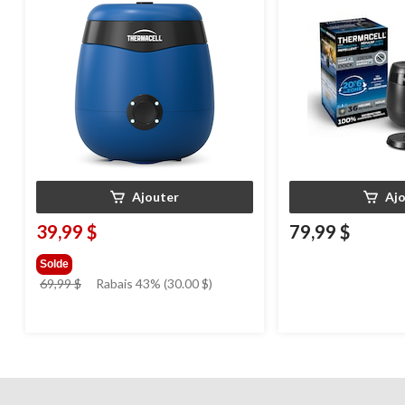
Ajouter
Aj
39,99 $
79,99 $
Solde
prix
69,99 $
Rabais 43% (30.00 $)
était
69,99 $