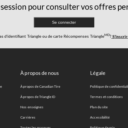
session pour consulter vos offres pe
Se connecter
MD
as d’identifiant Triangle ou de carte Récompenses Triangle
?
S’inscri
À propos de nous
Légale
re
À propos de Canadian Tire
Politique de confidential
À propos de Triangle ID
Termes et conditions
Nos enseignes
Plan du site
Carrières
Accessibilité
Toutes les marques
Politique de prix