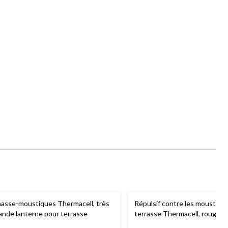
asse-moustiques Thermacell, très
Répulsif contre les moustiqu
ande lanterne pour terrasse
terrasse Thermacell, rouge f