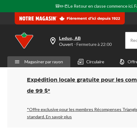
🎒✏️📒Le Retour en classe commence ici. Fai
Leduc, AB
Re
votre
Ouvert
⋅ Fermeture à 22:00
magasin
préféré
est
Magasiner par rayon
Circulaire
Offr
Leduc,
AB,
courament
Ouvert,
Expédition locale gratuite pour les co
Fermeture
à
de 99 $*
à
22:00
cliquer
pour
*Offre exclusive pour les membres Récompenses Triangl
changer
standard.
En savoir plus