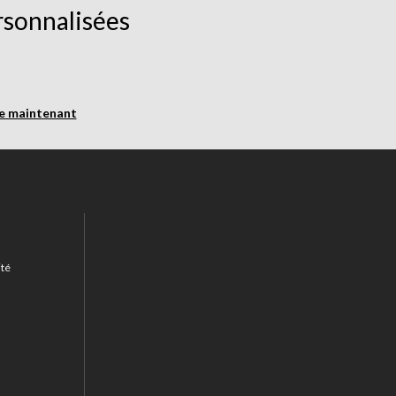
rsonnalisées
re maintenant
ité