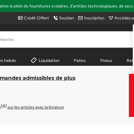
tes le plein de fournitures scolaires, d'articles technologiques, de sacs
Accédez a
Crédit Offert
Soutien
Inscription
cherche
es hebdo
Liquidation
Patios
Pneus
Ret
mmandes admissibles de plus
MD
e
sur les articles avec la livraison