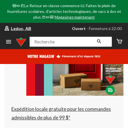
🎒✏️📒Le Retour en classe commence ici. Faites le plein de
fournitures scolaires, d'articles technologiques, de sacs à dos et
plus.📒✏️🎒
Magasinez maintenant
votre
Ouvert
⋅ Fermeture à 22:00
Leduc, AB
magasin
préféré
est
Recherche
Leduc,
AB,
courament
Ouvert,
Fermeture
à
à
22:00
cliquer
pour
changer
Expédition locale gratuite pour les commandes
admissibles de plus de 99 $*