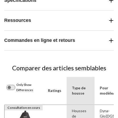
Spécifications
Ressources
Commandes en ligne et retours
Comparer des articles semblables
Only Show
Type de
Pour
Differences
Ratings
housse
modèle/m
Consultation en cours
Housses
Dyna-
de
Glo|DGSS