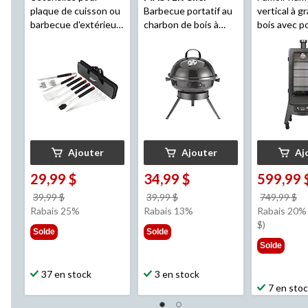
plaque de cuisson ou
Barbecue portatif au
vertical à g
barbecue d'extérieur
charbon de bois à
bois avec p
avec sac
Master
pieds pliables
verre Pit B
Chef
, paq. 20
série 3, 4 gr
Ajouter
Ajouter
Aj
29,99 $
34,99 $
599,99 
prix
prix
pr
39,99 $
39,99 $
749,99 $
était
était
ét
Rabais 25%
Rabais 13%
Rabais 20%
39,99 $
39,99 $
7
$)
Solde
Solde
Solde
37 en stock
3 en stock
7 en sto