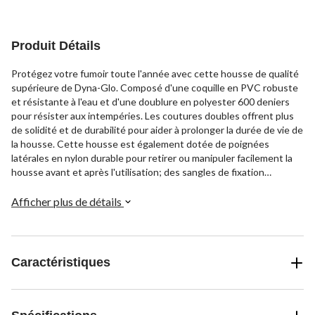
Produit Détails
Protégez votre fumoir toute l'année avec cette housse de qualité
supérieure de Dyna-Glo. Composé d'une coquille en PVC robuste
et résistante à l'eau et d'une doublure en polyester 600 deniers
pour résister aux intempéries. Les coutures doubles offrent plus
de solidité et de durabilité pour aider à prolonger la durée de vie de
la housse. Cette housse est également dotée de poignées
latérales en nylon durable pour retirer ou manipuler facilement la
housse avant et après l'utilisation; des sangles de fixation
réglables et autoagrippantes pour un ajustement personnalisé et
des fentes latérales en filet qui offrent une circulation d'air bien
Afficher plus de détails
nécessaire pour garder le barbecue à l'abri de l'humidité.
Caractéristiques