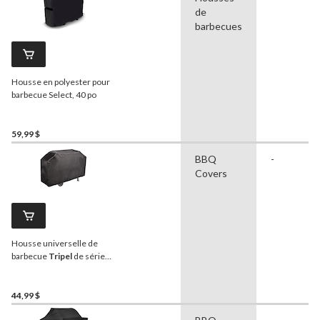
de
barbecues
Housse en polyester pour
barbecue Select, 40 po
59,99 $
BBQ
-
Covers
Housse universelle de
barbecue
Tripel
de série
200, hydrofuge résistant
aux intempéries et aux
rayons UV, grand, noir
44,99 $