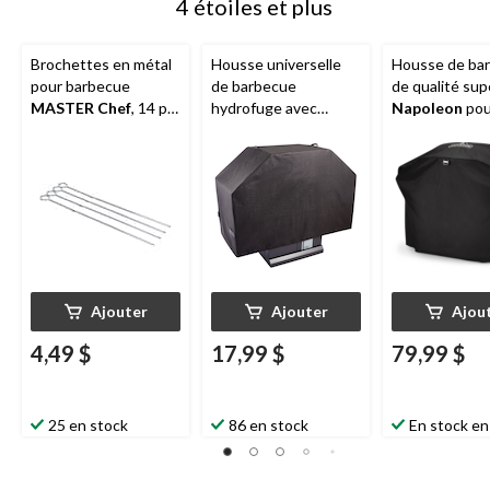
4 étoiles et plus
Brochettes en métal
Housse universelle
Housse de ba
pour barbecue
de barbecue
de qualité sup
MASTER Chef
, 14 po,
hydrofuge avec
Napoleon
pou
paq. 4
sangles à Velcro,
TravelQ 285X
moyen, noir
PRO285X ave
chariot à cisea
étanche et ré
aux rayons UV
boucles de
suspension
Ajouter
Ajouter
Ajou
4,49 $
17,99 $
79,99 $
25 en stock
86 en stock
En stock en