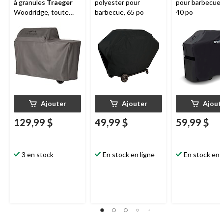
à granules
Traeger
polyester pour
pour barbecue
Woodridge, toute
barbecue, 65 po
40 po
saison, pleine
longueur, noir
Ajouter
Ajouter
Ajou
129,99 $
49,99 $
59,99 $
3 en stock
En stock en ligne
En stock en