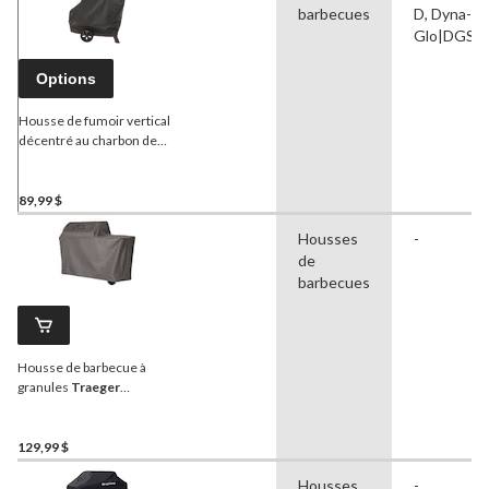
barbecues
D, Dyna-
Glo|DGSS
Options
Housse de fumoir vertical
décentré au charbon de
bois de qualité supérieure
Dyna-Glo
DG1382CSC,
noir
89,99 $
Housses
-
de
barbecues
Housse de barbecue à
granules
Traeger
Woodridge, toute saison,
pleine longueur, noir
129,99 $
Housses
-