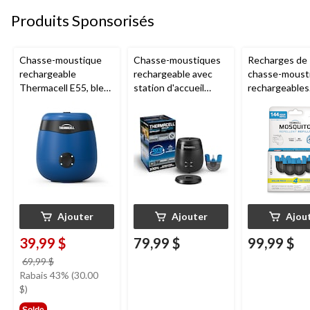
Produits Sponsorisés
Chasse-moustique
Chasse-moustiques
Recharges de
rechargeable
rechargeable avec
chasse-moust
Thermacell E55, bleu
station d'accueil
rechargeables
royal
Thermacell E65,
Thermacell, 1
charbon
heures
Ajouter
Ajouter
Ajou
39,99 $
79,99 $
99,99 $
prix
69,99 $
était
Rabais 43% (30.00
69,99 $
$)
Solde