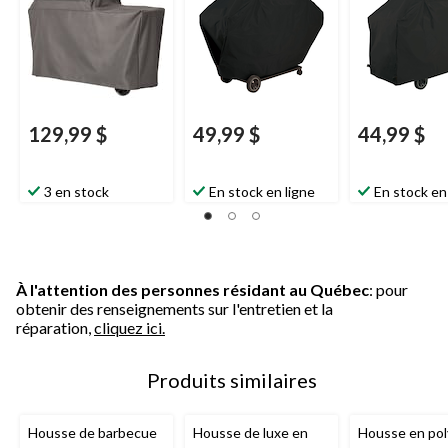
129,99 $
49,99 $
44,99 $
3 en stock
En stock en ligne
En stock en
À l'attention des personnes résidant au Québec
: pour
obtenir des renseignements sur l'entretien et la
réparation,
cliquez ici.
Produits similaires
Housse de barbecue
Housse de luxe en
Housse en pol