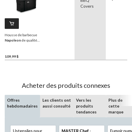
BBQ
-
Covers
Housse de barbecue
Napoleon
de qualité
supérieure pour Rogue
625 et autres grilles
grand/très grand format,
109,99 $
noir
Acheter des produits connexes
Offres
Les clients ont
Vers les
Plus de
hebdomadaires
aussi consulté
produits
cette
tendances
marque
Ustensiles pour
MASTER Chef
-
Fumoir num