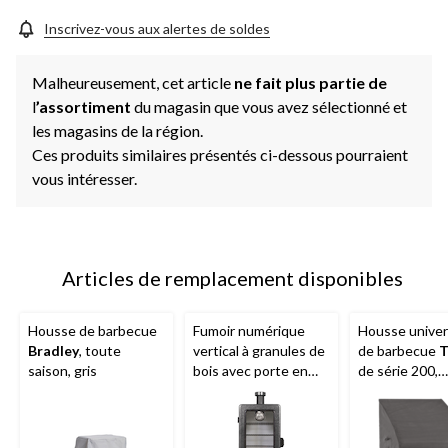
Inscrivez-vous aux alertes de soldes
Malheureusement, cet article
ne fait plus partie de
l
’assortiment
du magasin que vous avez sélectionné et
les magasins de la région.
Ces produits similaires présentés ci-dessous pourraient
vous intéresser.
Articles de remplacement disponibles
Housse de barbecue
Fumoir numérique
Housse univer
Bradley
, toute
vertical à granules de
de barbecue
T
saison, gris
bois avec porte en
de série 200,
verre Pit Boss de
hydrofuge rés
série 3, 4 grilles
aux intempéri
aux rayons UV,