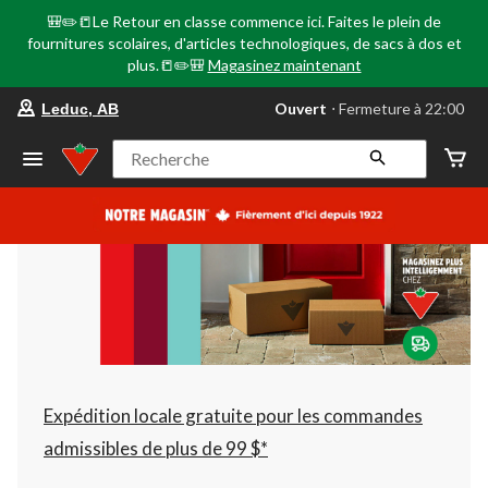
🎒✏️📒Le Retour en classe commence ici. Faites le plein de
fournitures scolaires, d'articles technologiques, de sacs à dos et
plus.📒✏️🎒
Magasinez maintenant
votre
Ouvert
⋅ Fermeture à 22:00
Leduc, AB
magasin
préféré
est
Recherche
Leduc,
AB,
courament
Ouvert,
Fermeture
à
à
22:00
cliquer
pour
changer
Expédition locale gratuite pour les commandes
admissibles de plus de 99 $*