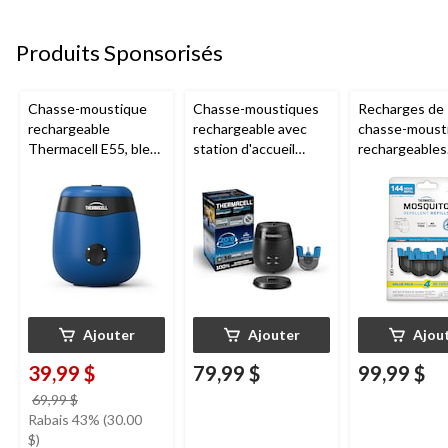
Produits Sponsorisés
Chasse-moustique
Chasse-moustiques
Recharges de
rechargeable
rechargeable avec
chasse-moust
Thermacell E55, bleu
station d'accueil
rechargeables
royal
Thermacell E65,
Thermacell, 1
charbon
heures
Ajouter
Ajouter
Ajou
39,99 $
79,99 $
99,99 $
prix
69,99 $
était
Rabais 43% (30.00
69,99 $
$)