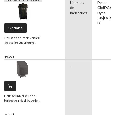
Housses
Dyna-
de
Glo|DGY7
barbecues
Dyna-
Glo|DGX7
D
Options
Housse de fumoir vertical
de qualité supérieure
Dyna-Glo
DG784GSC, noir
84,99 $
-
-
Housse universelle de
barbecue
Tripel
de série
200, hydrofuge résistant
aux intempéries et aux
rayons UV, petit, noir
34,99 $