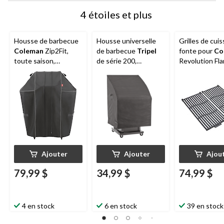
4 étoiles et plus
Housse de barbecue
Housse universelle
Grilles de cui
Coleman
Zip2Fit,
de barbecue
Tripel
fonte pour
Co
toute saison,
de série 200,
Revolution Fla
extensible, 29 à
hydrofuge résistant
Technology, p
35 po, gris foncé
aux intempéries et
aux rayons UV, petit,
noir
Ajouter
Ajouter
Ajou
79,99 $
34,99 $
74,99 $
4 en stock
6 en stock
39 en stock