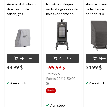
Housse de barbecue
Fumoir numérique
Housse univer
Bradley
, toute
vertical à granules de
de barbecue
T
saison, gris
bois avec porte en
de série 200,
verre Pit Boss de
hydrofuge rés
série 3, 4 grilles
aux intempéri
aux rayons UV,
noir
Ajouter
Ajouter
Ajou
44,99 $
599,99 $
34,99 $
prix
749,99 $
était
Rabais 20% (150.00
4 en stock
749,99 $
6 en stock
$)
Solde
7 en stock