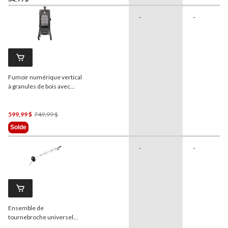
-
-
Fumoir numérique vertical
à granules de bois avec
porte en verre Pit Boss de
série 3, 4 grilles
Prix
599,99 $
749,99 $
Était
Solde
749,99 $
-
-
Ensemble de
tournebroche universel
pour barbecue, paq. 3