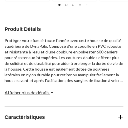
Produit Détails
Protégez votre fumoir toute l'année avec cette housse de qualité
supérieure de Dyna-Glo. Composé d'une coquille en PVC robuste
et résistante à l'eau et d'une doublure en polyester 600 deniers
pour résister aux intempéries. Les coutures doubles offrent plus
de solidité et de durabilité pour aider à prolonger la durée de vie de
la housse. Cette housse est également dotée de poignées
latérales en nylon durable pour retirer ou manipuler facilement la
housse avant et après l'utilisation; des sangles de fixation à velcro
pour un ajustement personnalisé et des fentes latérales en filet
qui offrent une circulation d'air nécessaire pour garder le barbecue
Afficher plus de détails
à l'abri de l'humidité. Dimensions de la housse : 54,5 cm La x 53 cm
P x 126,3 cm H (21,5 x 20,8 x 49,7 po) Convient à la plupart des
fumoirs verticaux avec cheminée centrale et mesurant jusqu'à 44
cm La x 46 cm P x 96,5 cm H (20 x 26 x 47 po) une fois assemblés.
Caractéristiques