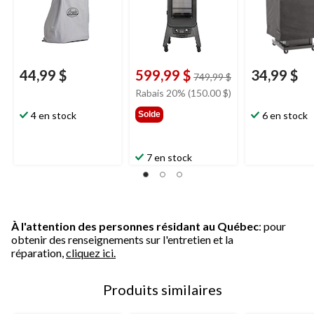
noir
44,99 $
599,99 $
34,99 $
prix
749,99 $
était
Rabais 20% (150.00 $)
749,99 $
4 en stock
Solde
6 en stock
7 en stock
À l'attention des personnes résidant au Québec
: pour
obtenir des renseignements sur l'entretien et la
réparation,
cliquez ici.
Produits similaires