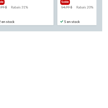
lde
Solde
prix
prix
,99 $
Rabais 31%
54,99 $
Rabais 20%
était
était
47,99 $
54,99 $
2 en stock
5 en stock