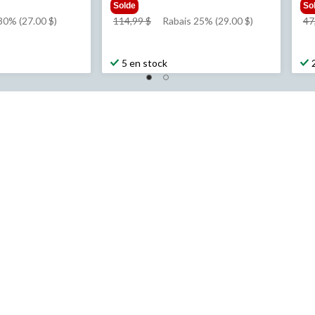
Solde
So
prix
30% (27.00 $)
114,99 $
Rabais 25% (29.00 $)
47
était
114,99 $
5 en stock