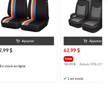
Ajouter
Ajouter
2,99 $
62,99 $
Solde
prix
89,99 $
Rabais 30% (27.00 
En stock en ligne
était
89,99 $
1 en stock