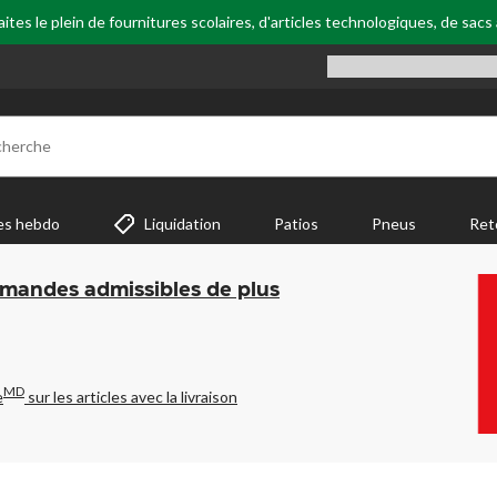
tes le plein de fournitures scolaires, d'articles technologiques, de sacs
cherche
es hebdo
Liquidation
Patios
Pneus
Ret
mmandes admissibles de plus
MD
e
sur les articles avec la livraison