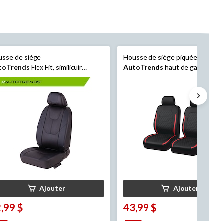
sse de siège
Housse de siège piquée
toTrends
Flex Fit, similicuir
AutoTrends
haut de gamme, ro
foré
paq. 2
Ajouter
Ajouter
,99 $
43,99 $