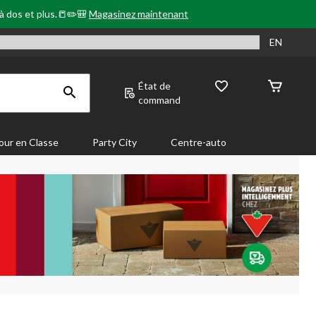
 à dos et plus.📒✏️🎒
Magasinez maintenant
EN
État de
command
our en Classe
Party City
Centre-auto