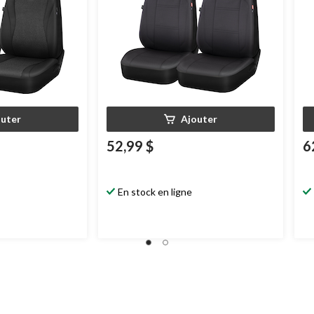
outer
Ajouter
52,99 $
6
En stock en ligne