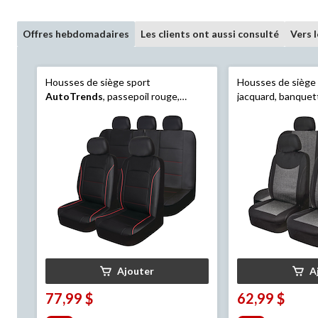
Offres hebdomadaires
Les clients ont aussi consulté
Vers 
Housses de siège sport
Housses de sièg
AutoTrends
, passepoil rouge,
jacquard, banquett
banquette arrière, noir, paq. 3
gris, paq. 3
Ajouter
A
77,99 $
62,99 $