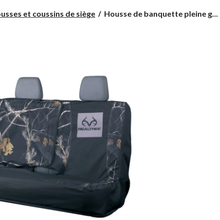
Housse
usses et coussins de siège
Housse de banquette pleine g...
de
banquette
pleine
grandeur
Realtree,
noir