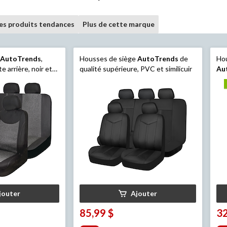
les produits tendances
Plus de cette marque
e
AutoTrends
,
Housses de siège
AutoTrends
de
Hou
e arrière, noir et
qualité supérieure, PVC et similicuir
Au
per
jouter
Ajouter
85,99 $
32