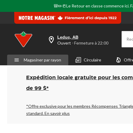
🎒✏️📒Le Retour en classe commence ici. Fai
Leduc, AB
Re
votre
Ouvert
⋅ Fermeture à 22:00
magasin
préféré
est
Magasiner par rayon
Circulaire
Offr
Leduc,
AB,
courament
Ouvert,
Expédition locale gratuite pour les co
Fermeture
à
de 99 $*
à
22:00
cliquer
pour
*Offre exclusive pour les membres Récompenses Triangl
changer
standard.
En savoir plus