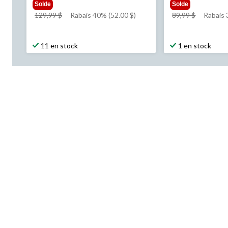
Solde
Solde
prix
prix
129,99 $
Rabais 40% (52.00 $)
89,99 $
Rabais 
était
était
129,99 $
89,99 $
11 en stock
1 en stock