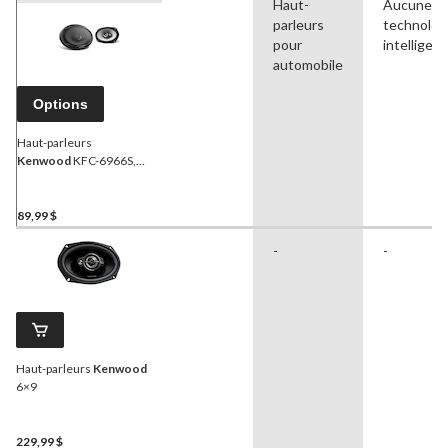
Haut-
Aucune
parleurs
technolog
pour
intelligen
automobile
Options
Haut-parleurs
Kenwood
KFC-6966S,
3 voies, qualité voiture
89,99 $
-
-
Haut-parleurs
Kenwood
6×9
229,99 $