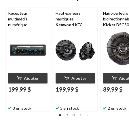
Récepteur
Haut-parleurs
Haut-parleurs
multimédia
nautiques
bidirectionne
numérique
Kenwood
KFC-
Kicker
DSC50
KENWOOD
KMMBT
1653MRB, 6 po
Series pour l'a
332U avec Bluetooth
5,25 po
et écran DEL clair à
couleur variable
Ajouter
Ajouter
Ajou
199,99 $
199,99 $
89,99 $
3 en stock
3 en stock
2 en stock