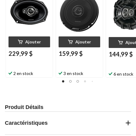
Ajouter
Ajouter
Ajou
229,99 $
159,99 $
144,99 $
2 en stock
3 en stock
6 en stock
Produit Détails
Caractéristiques