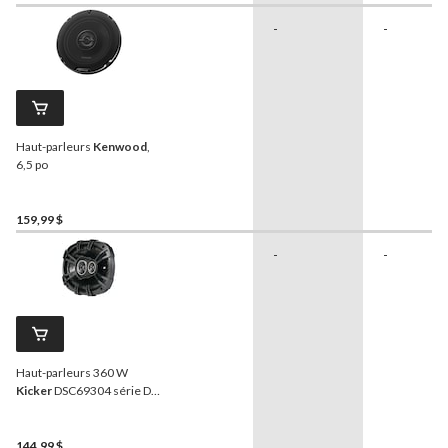
-
-
Haut-parleurs
Kenwood
,
6,5 po
159,99 $
-
-
Haut-parleurs 360 W
Kicker
DSC69304 série DS,
6 x 9 po
144,99 $