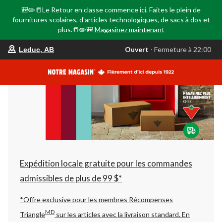
🎒✏️📒Le Retour en classe commence ici. Faites le plein de
fournitures scolaires, d'articles technologiques, de sacs à dos et
plus.📒✏️🎒
Magasinez maintenant
votre
Ouvert
⋅ Fermeture à 22:00
Leduc, AB
magasin
préféré
est
Leduc,
AB,
courament
Ouvert,
Fermeture
à
à
22:00
cliquer
pour
changer
Expédition locale gratuite pour les commandes
admissibles de plus de 99 $*
*Offre exclusive pour les membres Récompenses
MD
Triangle
sur les articles avec la livraison standard.
En