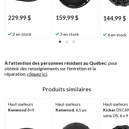
229,99 $
159,99 $
144,99 $
2 en stock
3 en stock
6 en stock
À l'attention des personnes résidant au Québec
: pour
obtenir des renseignements sur l'entretien et la
réparation,
cliquez ici.
Produits similaires
Haut-parleurs
Haut-parleurs
Haut-parleurs
Kenwood
6×9
Kenwood
, 6,5 po
Kicker
DSC69
série DS, 6 x 9