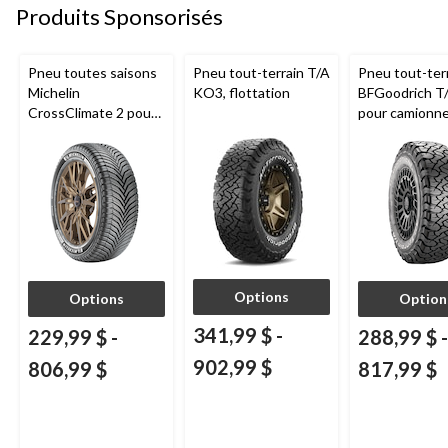
Produits Sponsorisés
Pneu toutes saisons
Pneu tout-terrain T/A
Pneu tout-ter
Michelin
KO3, flottation
BFGoodrich T
CrossClimate 2 pour
pour camionne
véhicules de tourisme
VUS
et multisegments
Options
Options
Option
341,99 $
-
229,99 $
-
288,99 $
-
902,99 $
806,99 $
817,99 $