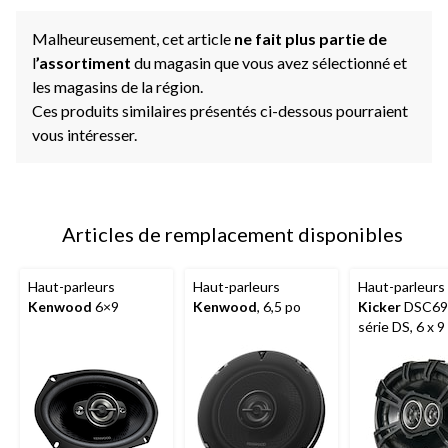
Malheureusement, cet article
ne fait plus partie de
l
’assortiment
du magasin que vous avez sélectionné et
les magasins de la région.
Ces produits similaires présentés ci-dessous pourraient
vous intéresser.
Articles de remplacement disponibles
Haut-parleurs
Haut-parleurs
Haut-parleurs
Kenwood
6×9
Kenwood
, 6,5 po
Kicker
DSC69
série DS, 6 x 9