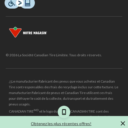
© 2026 La Société Canadian Tire Limitée. Tous droits réservés.
△Le manufacturier/fabricant des pneus que vous achetez et Canadian
Tire sont responsables des frais de recyclage inclus sur cette facture. Le
manufacturier/fabricant de pneus et Canadian Tire utilisent ces frais
pour défrayer le coût de la collecte, du transport et du traitement des
pneus usagés.
MD
CANADIAN TIRE
et le logo du triangle CANADIAN TIRE sont des
marques de commerce déposées de la Société Canadian Tire Limitée.
Obtenez les plus récentes offres!