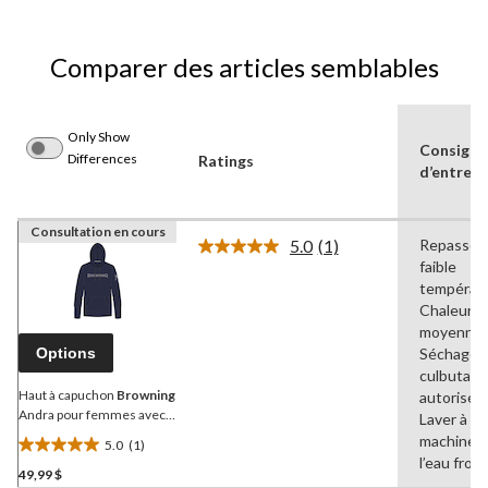
Comparer des articles semblables
Only Show
Consigne
Differences
Ratings
d’entreti
Consultation en cours
5.0
(1)
Repasser 
Lire
faible
1
commentaire.
températu
Lien
Chaleur
vers
moyenne,
la
Options
Séchage p
même
page.
culbutage
Haut à capuchon
Browning
autorisé,
Andra pour femmes avec
Laver à la
poche kangourou pour la
machine à
5.0
(1)
chasse et la randonnée,
5.0
l’eau froid
violet
49,99 $
étoile(s)