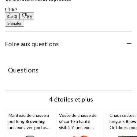
Utile?
(0)
(0)
Signaler
Foire aux questions
Questions
4 étoiles et plus
Manteau de chasse à
Veste de chasse de
Chaussettes 
poil long
Browning
sécurité à haute
longues
Brow
unisexe avec poches
visibilité unisexe
Outdoors pou
réchauffe-mains à
Browning
Blaze avec
hommes pour 