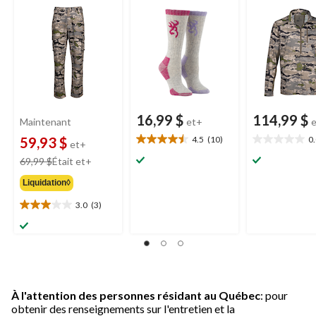
poches pour la
hommes pour la
chasse et la
chasse et la
randonnée,
randonnée, gris
camouflage
16,99 $
114,99 $
Maintenant
et+
59,93 $
4.5
(10)
0
et+
4.5
0.0
étoile(s)
étoile(s)
prix
69,99 $
Était
et+
sur
sur
était
Liquidation◊
5.
5.
à
10
partir
3.0
(3)
3.0
évaluations
de
étoile(s)
69,99 $
sur
5.
3
évaluations
À l'attention des personnes résidant au Québec
: pour
obtenir des renseignements sur l'entretien et la