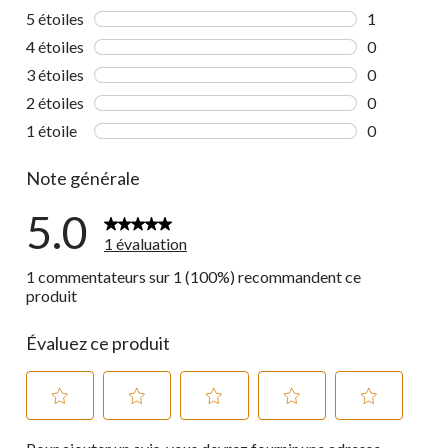
5 étoiles
étoiles
1
1 commentai
4 étoiles
étoiles
0
0 commentai
3 étoiles
étoiles
0
0 commentai
2 étoiles
étoiles
0
0 commentai
1 étoile
étoiles
0
0 commentai
Note générale
5.0
1 évaluation
1 commentateurs sur 1 (100%) recommandent ce
produit
Évaluez ce produit
Sélectionnez
Sélectionnez
Sélectionnez
Sélectionnez
Sélectionnez