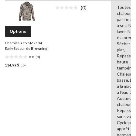
sur
(0)
Toutes le
5.
Aucune
chaleurs,
cote
1
pour
pas netto
évaluation
ce
à sec, Ne 
produit.
Options
laver, Ne 
Lien
essorer,
vers
Chemise à col SM2104
la
Sécher à
même
Early Season de
Browning
plat,
page.
Repasser 
0.0
(0)
0.0
haute
114,99 $
Et+
étoile(s)
températu
sur
Chaleur
5.
basse, La
à la machi
à l’eau tiè
Aucune
chaleur/Ai
Repasser
sans vape
Cycle pou
apprêt
permanen