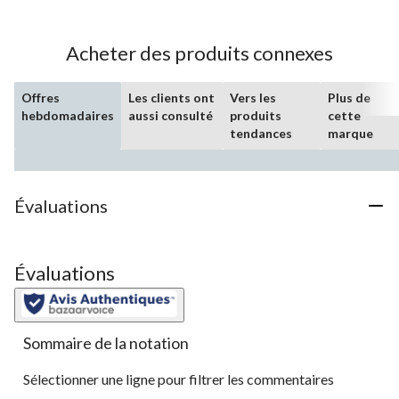
5.
17
évaluations
Acheter des produits connexes
Offres
Les clients ont
Vers les
Plus de
hebdomadaires
aussi consulté
produits
cette
tendances
marque
Évaluations
Évaluations
Sommaire de la notation
Sélectionner une ligne pour filtrer les commentaires