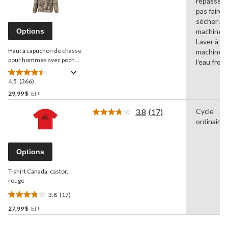
repasser,
les
366
pas faire
commentaires.
sécher à l
Lien
Options
machine,
vers
Laver à la
la
Haut à capuchon de chasse
même
machine à
page.
pour hommes avec poches
l’eau froid
avant, camouflage
Realtree
Edge
4.5
(366)
4.5
étoile(s)
29,99 $
Et+
sur
3.8
(17)
Cycle
5.
Lire
ordinaire
366
les
17
évaluations
commentaires.
Lien
Options
vers
la
T-shirt Canada, castor,
même
page.
rouge
3.8
(17)
3.8
27,99 $
Et+
étoile(s)
sur