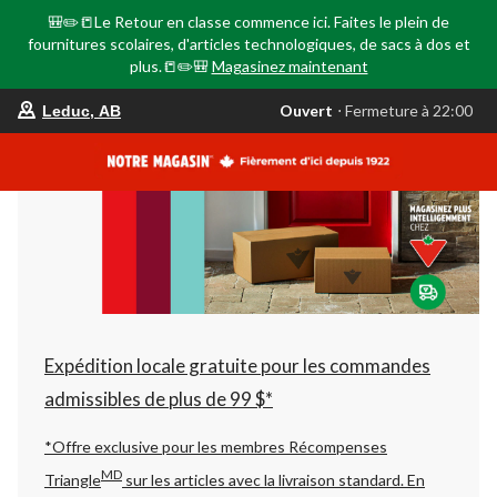
🎒✏️📒Le Retour en classe commence ici. Faites le plein de
fournitures scolaires, d'articles technologiques, de sacs à dos et
plus.📒✏️🎒
Magasinez maintenant
votre
Ouvert
⋅ Fermeture à 22:00
Leduc, AB
magasin
préféré
est
Leduc,
AB,
courament
Ouvert,
Fermeture
à
à
22:00
cliquer
pour
changer
Expédition locale gratuite pour les commandes
admissibles de plus de 99 $*
*Offre exclusive pour les membres Récompenses
MD
Triangle
sur les articles avec la livraison standard.
En