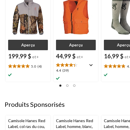
glissière, camouflage
grandes poches à
chasse et la
rabat, orange
randonnée, tai
variées, gris
Aperçu
Aperçu
Aperç
199,99 $
44,99 $
16,99 $
et+
et+
et
5.0
(4)
4
5.0
4.9
4.4
4.4
(39)
étoile(s)
étoile(s)
étoile(s)
sur
sur
sur
5.
5.
5.
4
10
39
évaluations
évaluations
évaluations
Produits Sponsorisés
Camisole Hanes Red
Camisole Hanes Red
Camisole Han
Label, col ras du cou,
Label, homme, blanc,
Label, homme, 