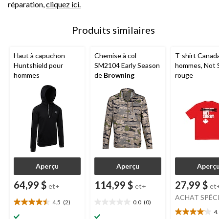
réparation,
cliquez ici.
Produits similaires
Haut à capuchon
Chemise à col
T-shirt Canada
Huntshield pour
SM2104 Early Season
hommes, Not S
hommes
de
Browning
rouge
Aperçu
Aperçu
Aperç
64,99 $
114,99 $
27,99 $
et+
et+
et
ACHAT SPÉC
4.5
(2)
0.0
(0)
4.5
0.0
4
étoile(s)
étoile(s)
4.1