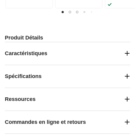
sur
sur
étoile(s)
5.
5.
sur
2
5.
évaluations
8
évaluations
Produit Détails
Caractéristiques
Spécifications
Ressources
Commandes en ligne et retours