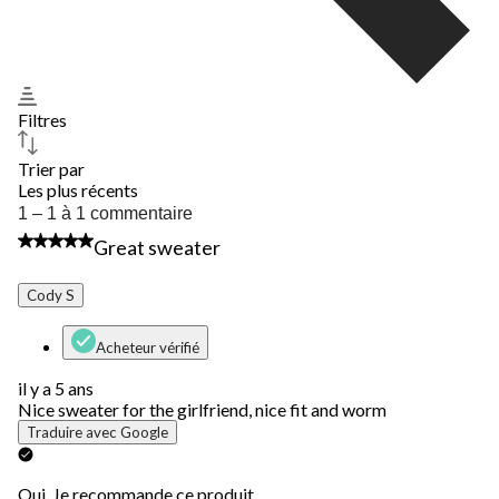
Filtres
Trier par
Les plus récents
1
1 – 1 à 1 commentaire
à
5 étoile(s) sur 5.
Great sweater
1
à
1
Cody S
commentaire.
Acheteur vérifié
il y a 5 ans
Nice sweater for the girlfriend, nice fit and worm
Traduire avec Google
Oui, Je recommande ce produit.