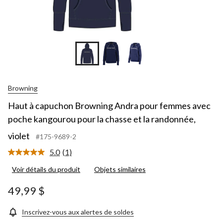
Browning
Haut à capuchon Browning Andra pour femmes avec
poche kangourou pour la chasse et la randonnée,
violet
#175-9689-2
5.0
(1)
Lire
1
Voir détails du produit
Objets similaires
commentaire.
Lien
vers
49,99 $
la
même
page.
Inscrivez-vous aux alertes de soldes