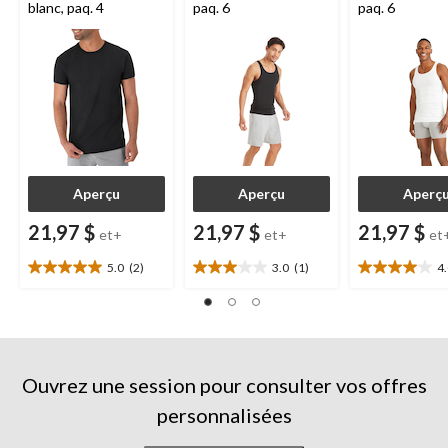
blanc, paq. 4
paq. 6
paq. 6
Aperçu
Aperçu
Aperç
21,97 $
21,97 $
21,97 $
et+
et+
et
5.0
(2)
3.0
(1)
4
5.0
3.0
4.0
étoile(s)
étoile(s)
étoile(s)
sur
sur
sur
5.
5.
5.
2
1
4
évaluations
évaluation
évaluations
Ouvrez une session pour consulter vos offres
personnalisées