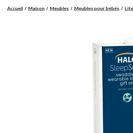
Accueil
Maison
Meubles
Meubles pour bébés
Lite