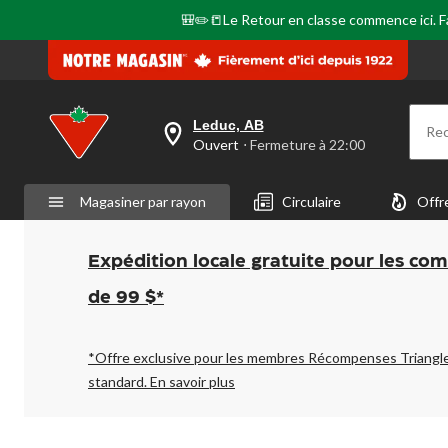
🎒✏️📒Le Retour en classe commence ici. Fai
Leduc, AB
Re
votre
Ouvert
⋅ Fermeture à 22:00
magasin
préféré
est
Magasiner par rayon
Circulaire
Offr
Leduc,
AB,
courament
Ouvert,
Expédition locale gratuite pour les co
Fermeture
à
de 99 $*
à
22:00
cliquer
pour
*Offre exclusive pour les membres Récompenses Triangl
changer
standard.
En savoir plus