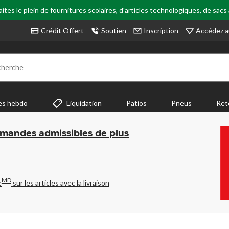
tes le plein de fournitures scolaires, d'articles technologiques, de sacs
Accédez a
Crédit Offert
Soutien
Inscription
cherche
es hebdo
Liquidation
Patios
Pneus
Ret
mmandes admissibles de plus
MD
e
sur les articles avec la livraison