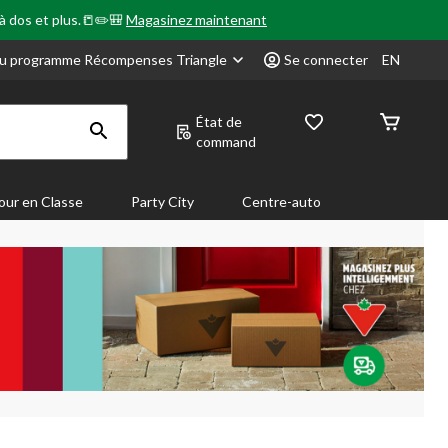
 à dos et plus.📒✏️🎒
Magasinez maintenant
u programme Récompenses Triangle
Se connecter
EN
État de
command
our en Classe
Party City
Centre-auto