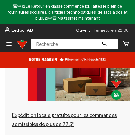
🎒✏️📒Le Retour en classe commence ici. Faites le plein de
fournitures scolaires, d'articles technologiques, de sacs à dos et
plus.📒✏️🎒
Magasinez maintenant
votre
Ouvert
⋅ Fermeture à 22:00
Leduc, AB
magasin
préféré
est
Recherche
Leduc,
AB,
courament
Ouvert,
Fermeture
à
à
22:00
cliquer
pour
changer
Expédition locale gratuite pour les commandes
admissibles de plus de 99 $*