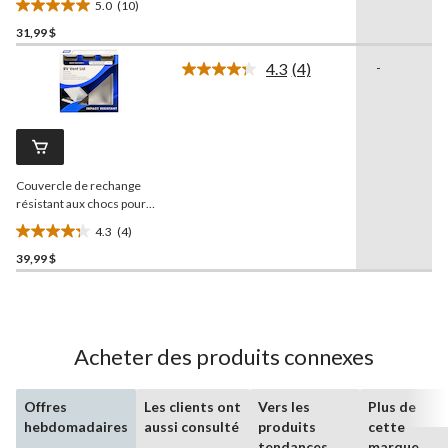
5.0
(10)
5.0
31,99 $
étoile(s)
sur
4.3
(4)
-
5.
Lire
les
10
4
évaluations
commentaires.
Lien
vers
la
Couvercle de rechange
même
page.
résistant aux chocs pour
évent de VR
Camco
,
4.3
(4)
Jensen à 93
4.3
39,99 $
étoile(s)
sur
5.
4
évaluations
Acheter des produits connexes
Offres
Les clients ont
Vers les
Plus de
hebdomadaires
aussi consulté
produits
cette
tendances
marque