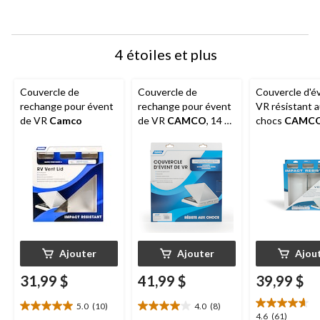
de
de
de
de
de
soumission.
soumission.
soumission.
soumission.
soumission.
4 étoiles et plus
Couvercle de
Couvercle de
Couvercle d'é
rechange pour évent
rechange pour évent
VR résistant 
de VR
Camco
de VR
CAMCO
, 14 x
chocs
CAMC
14 po,
14 po
Ventline 2008+
Ajouter
Ajouter
Ajou
31,99 $
41,99 $
39,99 $
5.0
(10)
4.0
(8)
5.0
4.0
4.6
4.6
(61)