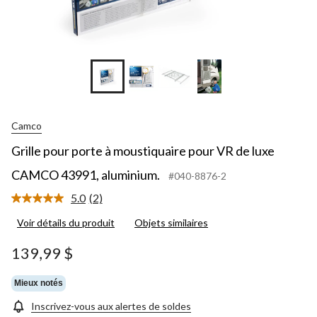
Camco
Grille pour porte à moustiquaire pour VR de luxe
CAMCO 43991, aluminium.
#040-8876-2
5.0
(2)
Lire
les
Voir détails du produit
Objets similaires
2
commentaires.
Lien
139,99 $
vers
la
même
Mieux notés
page.
Inscrivez-vous aux alertes de soldes