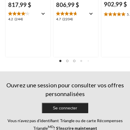
902,99 $
817,99 $
806,99 $
5
5.0
4.2
4.7
4.2
(244)
4.7
(2204)
étoile(s)
étoile(s)
étoile(s)
sur
sur
sur
5.
5.
5.
2
244
2204
évaluations
évaluations
évaluations
Ouvrez une session pour consulter vos offres
personnalisées
Se connecter
Vous n’avez pas d’identifiant Triangle ou de carte Récompenses
MD
Triangle
?
S’inscrire maintenant