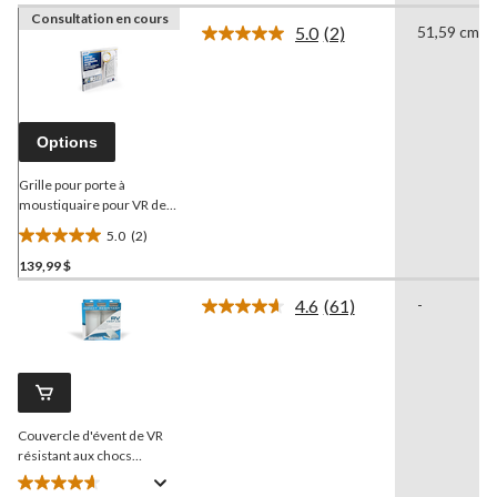
Consultation en cours
5.0
(2)
51,59 cm
Lire
les
2
commentaires.
Lien
vers
Options
la
même
page.
Grille pour porte à
moustiquaire pour VR de
luxe
CAMCO
43991,
5.0
(2)
aluminium.
5.0
139,99 $
étoile(s)
sur
4.6
(61)
-
5.
Lire
les
2
61
évaluations
commentaires.
Lien
vers
la
Couvercle d'évent de VR
même
page.
résistant aux chocs
CAMCO
, 14 x 14 po