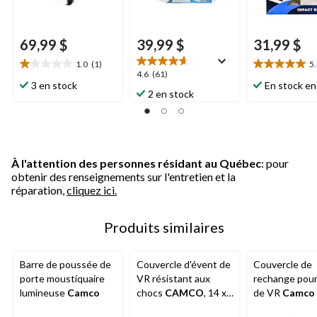
69,99 $
39,99 $
31,99 $
1.0
(1)
5
1.0
5.0
4.6
4.6
(61)
étoile(s)
étoile(s)
3 en stock
En stock en
étoile(s)
2 en stock
sur
sur
sur
5.
5.
5.
1
10
61
évaluation
évaluations
évaluations
À l'attention des personnes résidant au Québec
: pour
obtenir des renseignements sur l'entretien et la
réparation,
cliquez ici.
Produits similaires
Barre de poussée de
Couvercle d'évent de
Couvercle de
porte moustiquaire
VR résistant aux
rechange pour
lumineuse
Camco
chocs
CAMCO
, 14 x
de VR
Camco
14 po