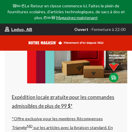
🎒✏️📒Le Retour en classe commence ici. Faites le plein de
fournitures scolaires, d'articles technologiques, de sacs à dos et
plus.📒✏️🎒
Magasinez maintenant
votre
Ouvert
⋅ Fermeture à 22:00
Leduc, AB
magasin
préféré
est
Leduc,
AB,
courament
Ouvert,
Fermeture
à
à
22:00
cliquer
pour
changer
Expédition locale gratuite pour les commandes
admissibles de plus de 99 $*
*Offre exclusive pour les membres Récompenses
MD
Triangle
sur les articles avec la livraison standard.
En