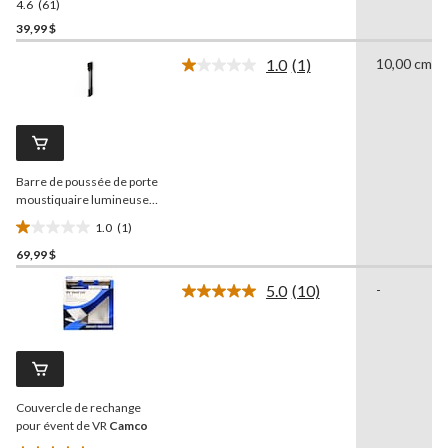
4.6
(61)
4.6
étoile(s)
39,99 $
sur
1.0
(1)
10,00 cm
5.
Lire
61
1
commentaire.
évaluations
Lien
vers
la
même
Barre de poussée de porte
page.
moustiquaire lumineuse
Camco
1.0
(1)
1.0
69,99 $
étoile(s)
sur
5.0
(10)
-
5.
Lire
les
1
10
évaluation
commentaires.
Lien
vers
la
Couvercle de rechange
même
page.
pour évent de VR
Camco