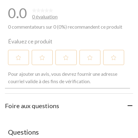
0.0
0 évaluation
0 commentateurs sur 0 (0%) recommandent ce produit
Évaluez ce produit
Sélectionnez
Sélectionnez
Sélectionnez
Sélectionnez
Sélectionnez
Pour ajouter un avis, vous devrez fournir une adresse
pour
pour
pour
pour
pour
évaluer
évaluer
évaluer
évaluer
évaluer
courriel valide à des fins de vérification.
l'article
l'article
l'article
l'article
l'article
à
à
à
à
à
1
2
3
4
5
étoile.
étoiles.
étoiles.
étoiles.
étoiles.
Foire aux questions
Cette
Cette
Cette
Cette
Cette
action
action
action
action
action
ouvrira
ouvrira
ouvrira
ouvrira
ouvrira
le
le
le
le
le
Questions
formulaire
formulaire
formulaire
formulaire
formulaire