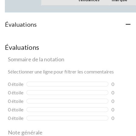
Évaluations
Évaluations
Sommaire de la notation
Sélectionner une ligne pour filtrer les commentaires
0 étoile
étoiles
0
0 commentai
0 étoile
étoiles
0
0 commentai
0 étoile
étoiles
0
0 commentai
0 étoile
étoiles
0
0 commentai
0 étoile
étoiles
0
0 commentai
Note générale