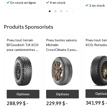
étoile(s)
étoile(s)
En stock en ligne
4 en stock
étoile(s)
2 en stock
sur
sur
sur
5.
5.
5.
10
8
61
évaluations
évaluations
évaluations
Produits Sponsorisés
Pneu tout-terrain
Pneu toutes saisons
Pneu tout-ter
BFGoodrich T/A KO3
Michelin
KO3, flottati
pour camionnettes et
CrossClimate 2 pour
VUS
véhicules de tourisme
et multisegments
Option
Options
Options
341,99 $
-
288,99 $
-
229,99 $
-