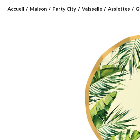
G
Accueil
Maison
Party City
Vaisselle
Assiettes
G
as
So
S
P
Sp
8 