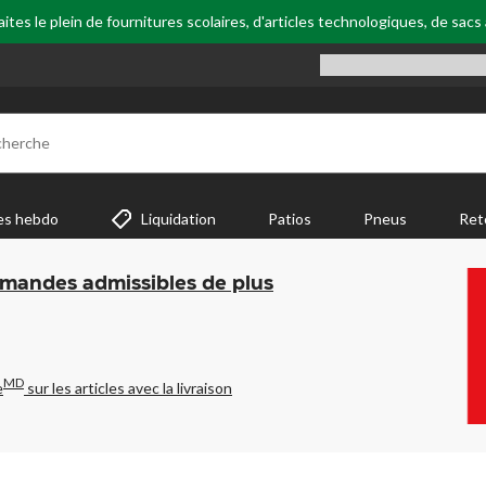
tes le plein de fournitures scolaires, d'articles technologiques, de sacs
cherche
es hebdo
Liquidation
Patios
Pneus
Ret
mmandes admissibles de plus
MD
e
sur les articles avec la livraison