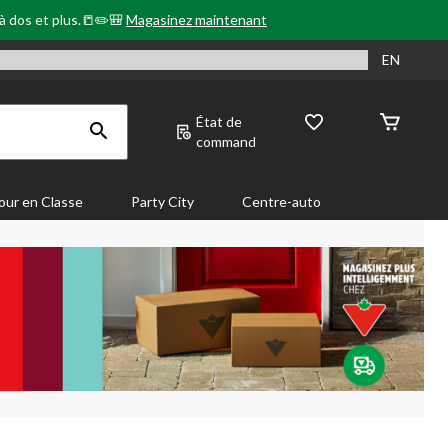
 à dos et plus.📒✏️🎒
Magasinez maintenant
EN
État de
command
our en Classe
Party City
Centre-auto