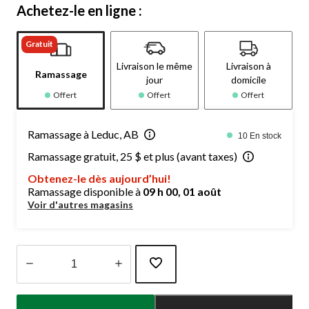
Achetez-le en ligne :
Gratuit
Livraison le même
Livraison à
Ramassage
jour
domicile
Offert
Offert
Offert
Ramassage à Leduc, AB
10 En stock
Ramassage gratuit, 25 $ et plus (avant taxes)
Obtenez-le dès aujourd’hui!
Ramassage disponible à
09 h 00, 01 août
Voir d'autres magasins
Quantité
mise