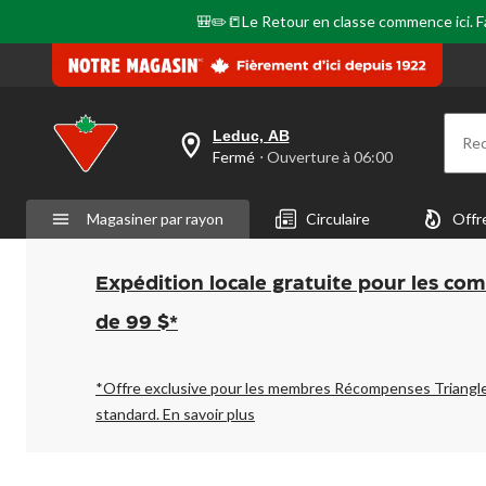
🎒✏️📒Le Retour en classe commence ici. Fai
Leduc, AB
Re
votre
Fermé
⋅ Ouverture à 06:00
magasin
préféré
est
Magasiner par rayon
Circulaire
Offr
Leduc,
AB,
courament
Fermé,
Expédition locale gratuite pour les co
Ouverture
à
de 99 $*
à
06:00
cliquer
pour
*Offre exclusive pour les membres Récompenses Triangl
changer
standard.
En savoir plus