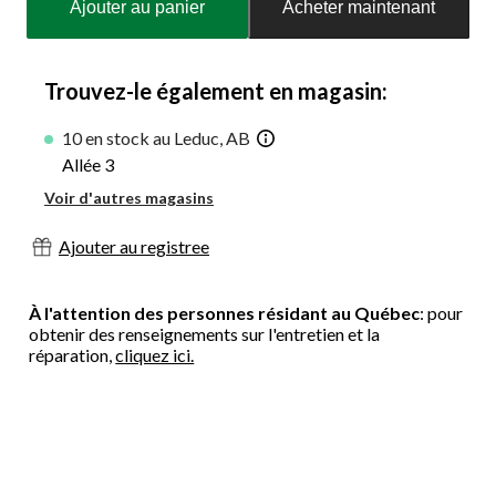
Ajouter au panier
Acheter maintenant
à
jour
à
1
Trouvez-le également en magasin:
10 en stock au Leduc, AB
Allée 3
Voir d'autres magasins
Ajouter au registree
À l'attention des personnes résidant au Québec
: pour
obtenir des renseignements sur l'entretien et la
réparation,
cliquez ici.