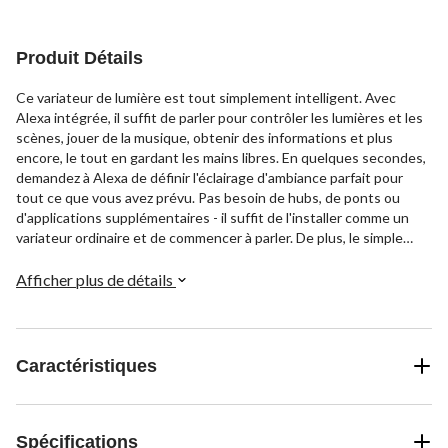
1
1
évaluation
évaluation
Produit Détails
Ce variateur de lumière est tout simplement intelligent. Avec
Alexa intégrée, il suffit de parler pour contrôler les lumières et les
scènes, jouer de la musique, obtenir des informations et plus
encore, le tout en gardant les mains libres. En quelques secondes,
demandez à Alexa de définir l'éclairage d'ambiance parfait pour
tout ce que vous avez prévu. Pas besoin de hubs, de ponts ou
d'applications supplémentaires - il suffit de l'installer comme un
variateur ordinaire et de commencer à parler. De plus, le simple
interrupteur marche/arrêt permet un contrôle manuel facile
lorsque vous le souhaitez. L'assistant mains libres idéal pour votre
Afficher plus de détails
maison intelligente.
Caractéristiques
Spécifications