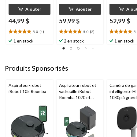
Ajouter
Ajouter
Ajou
44,99 $
59,99 $
52,99 $
5.0
(1)
5.0
(2)
5
5.0
5.0
5.0
étoile(s)
étoile(s)
étoile(s)
1 en stock
2 en stock
1 en stock
sur
sur
sur
5.
5.
5.
1
2
1
évaluation
évaluations
évaluation
Produits Sponsorisés
Aspirateur-robot
Aspirateur robot et
Caméra de ga
iRobot 105 Roomba
vadrouille iRobot
intelligente H
Roomba 1020 et
1080p à grand
station AutoEmpty
Chamberlain, v
nocturne, rés
aux intempéri