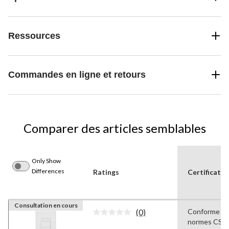
Ressources
Commandes en ligne et retours
Comparer des articles semblables
Only Show
Differences
Ratings
Certificatio
Consultation en cours
(0)
Conforme au
Aucune
normes CSA
cote