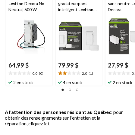
Leviton
Decora No
gradateur/pont
sans neutre
L
Neutral, 600 W
intelligent
Leviton
Decora
Decora sans fil neutre
64,99 $
79,99 $
27,99 $
0.0
(0)
2.0
(1)
0
0.0
2.0
0.0
étoile(s)
étoile(s)
étoile(s)
2 en stock
4 en stock
2 en stock
sur
sur
sur
5.
5.
5.
1
évaluation
À l'attention des personnes résidant au Québec
: pour
obtenir des renseignements sur l'entretien et la
réparation,
cliquez ici.