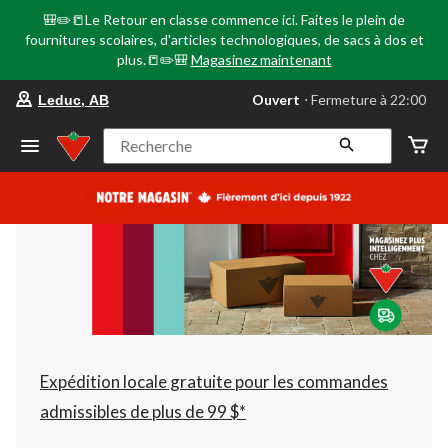
🎒✏️📒Le Retour en classe commence ici. Faites le plein de
fournitures scolaires, d'articles technologiques, de sacs à dos et
plus.📒✏️🎒
Magasinez maintenant
votre
Ouvert
⋅ Fermeture à 22:00
Leduc, AB
magasin
préféré
est
Recherche
Leduc,
AB,
courament
Ouvert,
Fermeture
à
à
22:00
cliquer
pour
changer
Expédition locale gratuite pour les commandes
admissibles de plus de 99 $*