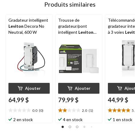
Produits similaires
Gradateur intelligent
Trousse de
Télécommand
Leviton
Decora No
gradateur/pont
gradateur inte
Neutral, 600 W
intelligent
Leviton
à 3 voies
Levi
Decora sans fil neutre
DD00R-744 De
blanc
Ajouter
Ajouter
Ajou
64,99 $
79,99 $
44,99 $
0.0
(0)
2.0
(1)
5
0.0
2.0
5.0
étoile(s)
étoile(s)
étoile(s)
2 en stock
4 en stock
1 en stock
sur
sur
sur
5.
5.
5.