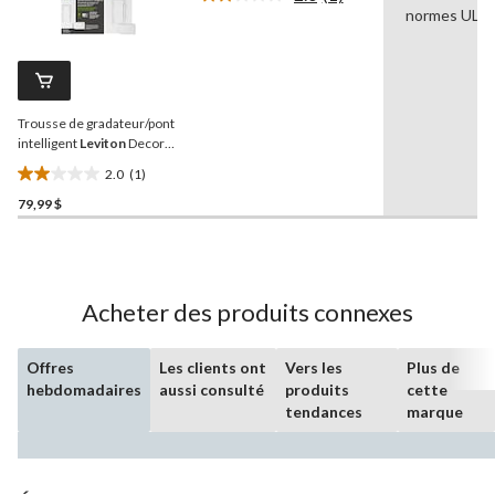
5.
Lire
normes UL
1
commentaire.
Lien
vers
la
même
Trousse de gradateur/pont
page.
intelligent
Leviton
Decora
sans fil neutre
2.0
(1)
2.0
79,99 $
étoile(s)
sur
5.
1
évaluation
Acheter des produits connexes
Offres
Les clients ont
Vers les
Plus de
hebdomadaires
aussi consulté
produits
cette
tendances
marque