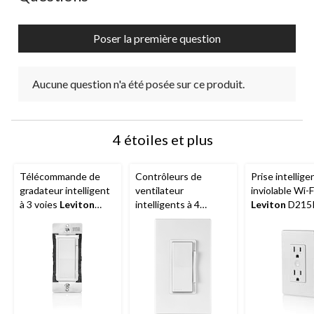
formulaire
formulaire
formulaire
formulaire
formulaire
de
de
de
de
de
Poser la première question
soumission.
soumission.
soumission.
soumission.
soumission.
Aucune question n'a été posée sur ce produit.
4 étoiles et plus
Télécommande de
Contrôleurs de
Prise intellige
gradateur intelligent
ventilateur
inviolable Wi-F
à 3 voies
Leviton
intelligents à 4
Leviton
D215
DD00R-744 Decora,
vitesses
Leviton
Decora, 15 A, 
blanc
DW4SF-742 Decora,
2e génération,
blanc
aucun concen
nécessaire