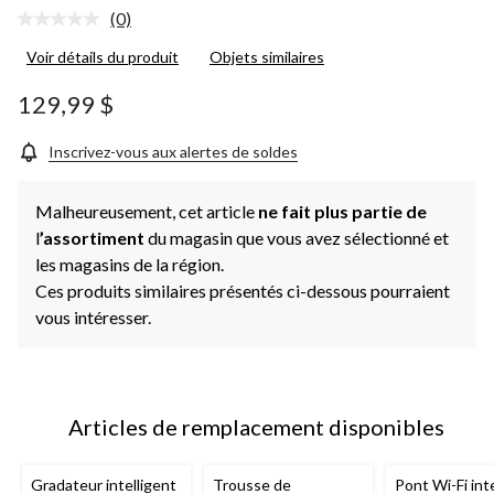
(0)
Aucune
cote
Voir détails du produit
Objets similaires
pour
ce
produit.
129,99 $
Lien
vers
la
Inscrivez-vous aux alertes de soldes
même
page.
Malheureusement, cet article
ne fait plus partie de
l
’assortiment
du magasin que vous avez sélectionné et
les magasins de la région.
Ces produits similaires présentés ci-dessous pourraient
vous intéresser.
Articles de remplacement disponibles
Gradateur intelligent
Trousse de
Pont Wi-Fi int