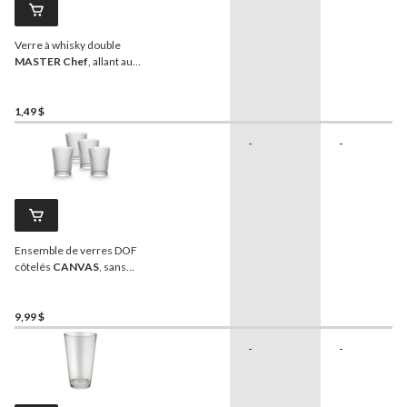
Verre à whisky double
MASTER Chef
, allant au
lave-vaisselle, 13 oz
1,49 $
-
-
Ensemble de verres DOF
côtelés
CANVAS
, sans
plomb, paq. 4
9,99 $
-
-