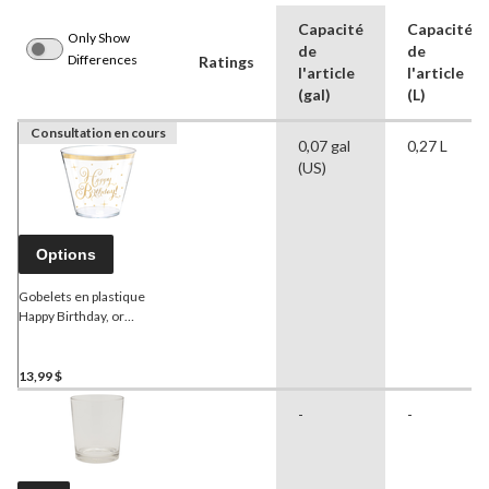
Capacité
Capacité
Only Show
de
de
Differences
Ratings
l'article
l'article
(gal)
(L)
Consultation en cours
0,07 gal
0,27 L
(US)
Options
Gobelets en plastique
Happy Birthday, or
métallique, paq. 30
13,99 $
-
-