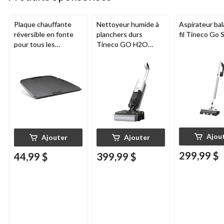
Plaque chauffante
Nettoyeur humide à
Aspirateur bal
réversible en fonte
planchers durs
fil Tineco Go S
pour tous les
Tineco GO H2O
barbecues portatifs
HammerHead
au gaz Napoleon de
série Q285
Ajou
Ajouter
Ajouter
299,99 $
44,99 $
399,99 $