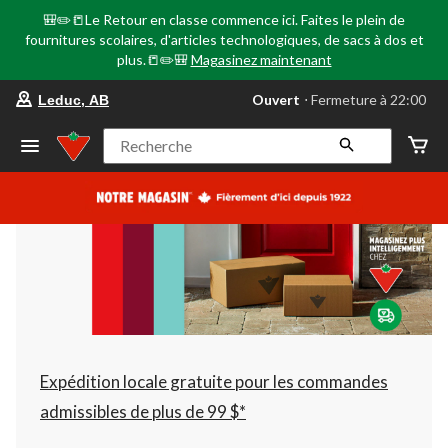
🎒✏️📒Le Retour en classe commence ici. Faites le plein de
fournitures scolaires, d'articles technologiques, de sacs à dos et
plus.📒✏️🎒
Magasinez maintenant
votre
Ouvert
⋅ Fermeture à 22:00
Leduc, AB
magasin
préféré
est
Recherche
Leduc,
AB,
courament
Ouvert,
Fermeture
à
à
22:00
cliquer
pour
changer
Expédition locale gratuite pour les commandes
admissibles de plus de 99 $*