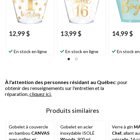
paq. 30
12,99 $
13,99 $
14,99 $
En stock en ligne
En stock en ligne
En stock en
À l'attention des personnes résidant au Québec
: pour
obtenir des renseignements sur l'entretien et la
réparation,
cliquez ici.
Produits similaires
Gobelet à couvercle
Gobelet en acier
Verre à gin
MA
en bambou
CANVAS
inoxydable ISOLÉ
Chef
, allant au
avec pailles et
Woods
, 900 mL
vaisselle, 16 o