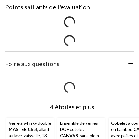
Points saillants de l'evaluation
Foire aux questions
4 étoiles et plus
Verre à whisky double
Ensemble de verres
Gobelet à cou
MASTER Chef
, allant
DOF côtelés
en bambou
C
au lave-vaisselle, 13
CANVAS
, sans plomb,
avec pailles et