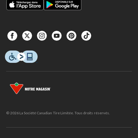
© 2026 La Société Canadian Tire Limitée. Tous droits réservés.