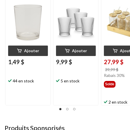
oz
paq. 4
plateau, paq. 6
Ajouter
Ajouter
Ajou
1,49 $
9,99 $
27,99 $
prix
39,99 $
était
Rabais 30%
44 en stock
5 en stock
39,99
Solde
2 en stock
Produits Sponsorisés