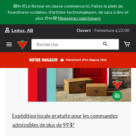
🎒✏️📒Le Retour en classe commence ici. Faites le plein de
fournitures scolaires, d'articles technologiques, de sacs à dos et
plus.📒✏️🎒
Magasinez maintenant
votre
Ouvert
⋅ Fermeture à 22:00
Leduc, AB
magasin
préféré
est
Recherche
Leduc,
AB,
courament
Ouvert,
Fermeture
à
à
22:00
cliquer
pour
changer
Expédition locale gratuite pour les commandes
admissibles de plus de 99 $*