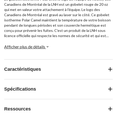
Canadiens de Montréal de la LNH est un gobelet rouge de 20 oz
qui met en valeur votre attachement à l'équipe. Le logo des
Canadiens de Montréal est gravé au laser sur le côté. Ce gobelet
isotherme Polar Camel maintient la température de votre boisson
pendant de longues périodes et son couvercle hermétique est
conçu pour prévenir les fuites. C'est un produit de la LNH sous
licence officielle qui respecte les normes de sécurité et qui est
sans BPA. Va au lave-vaisselle pour un nettoyage facile. Ce
gobelet est un moyen pratique d'afficher votre esprit d'équipe à la
Afficher plus de détails
maison ou sur la route.
Caractéristiques
Spécifications
Ressources