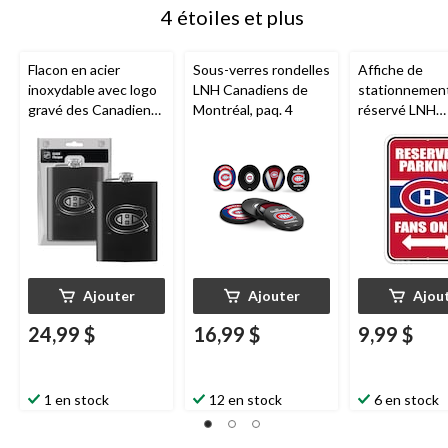
4 étoiles et plus
Flacon en acier
Sous-verres rondelles
Affiche de
inoxydable avec logo
LNH Canadiens de
stationnemen
gravé des Canadiens
Montréal, paq. 4
réservé LNH
de Montréal, 8 oz
Canadiens de
Montréal
Ajouter
Ajouter
Ajou
24,99 $
16,99 $
9,99 $
1 en stock
12 en stock
6 en stock