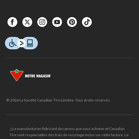
© 2026 La Société Canadian Tire Limitée. Tous droits réservés.
△Le manufacturier/fabricant des pneus que vous achetez et Canadian
Tire sont responsables des frais de recyclage inclus sur cette facture. Le