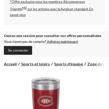
*Offre exclusive pour les membres Récompenses
MD
Triangle
sur les articles avec la livraison standard.
En
savoir plus
Ouvrez une session pour consulter vos offres personnalisées
Vous n’avez pas de compte?
Adhérez maintenant
Se connecter
Accueil
Sports et loisirs
Sports d'équipe
Zone des pa