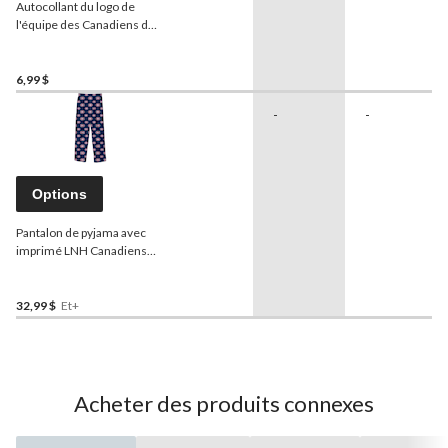
Autocollant du logo de
l'équipe des Canadiens de
Montréal de la LNH, 5 x 7
po
6,99 $
-
-
Options
Pantalon de pyjama avec
imprimé LNH Canadiens
de Montréal, jeunes, tailles
variées
32,99 $
Et+
Acheter des produits connexes