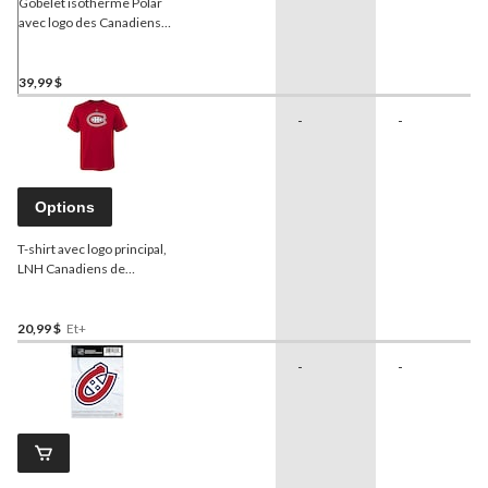
Gobelet isotherme Polar
avec logo des Canadiens
de Montréal de la LNH,
rouge, 20 oz
39,99 $
-
-
Options
T-shirt avec logo principal,
LNH Canadiens de
Montréal, jeune, choix de
tailles
20,99 $
Et+
-
-