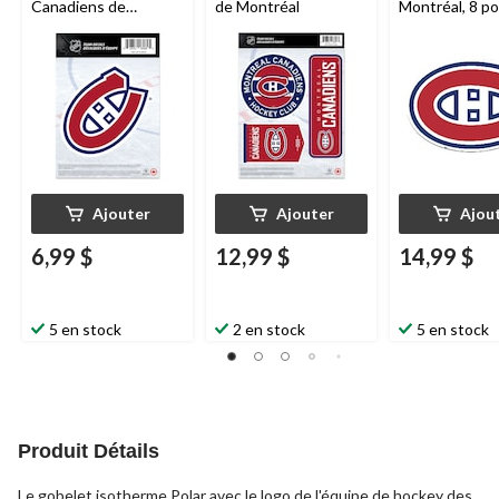
Canadiens de
de Montréal
Montréal, 8 po
Montréal de la LNH, 5
x 7 po
Ajouter
Ajouter
Ajou
6,99 $
12,99 $
14,99 $
5 en stock
2 en stock
5 en stock
Produit Détails
Le gobelet isotherme Polar avec le logo de l'équipe de hockey des