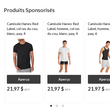
Produits Sponsorisés
Camisole Hanes Red
Camisole Hanes Red
Camisole Han
Label, col ras du cou,
Label, homme, col ras
Label, homme, 
blanc, paq. 4
du cou, blanc, paq. 4
paq. 6
Aperçu
Aperçu
Aperç
21,97 $
21,97 $
21,97 $
et+
et+
et