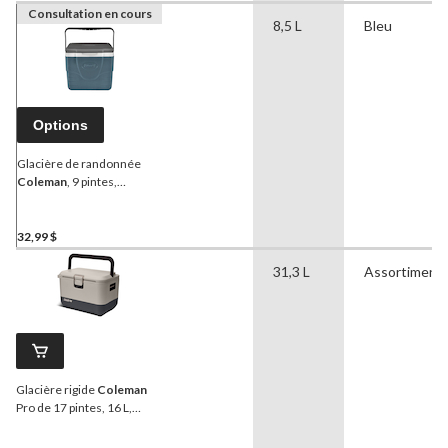
Consultation en cours
8,5 L
Bleu
Options
Glacière de randonnée
Coleman
, 9 pintes,
capacité de 9 canettes,
bleu ardoise, 8,5 L
32,99 $
31,3 L
Assortiment
Glacière rigide
Coleman
Pro de 17 pintes, 16 L,
taupe