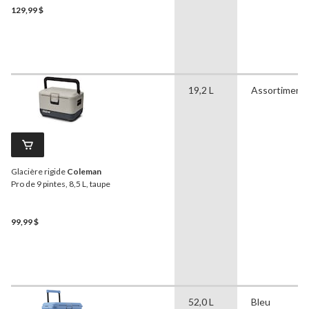
129,99 $
19,2 L
Assortiment
Glacière rigide
Coleman
Pro de 9 pintes, 8,5 L, taupe
99,99 $
52,0 L
Bleu