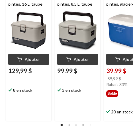
pintes, 16 L, taupe
pintes, 8,5 L, taupe
pintes, glacièr
voyage portati
bleu océan, 15
Ajouter
Ajouter
Ajou
129,99 $
99,99 $
39,99 $
prix
59,99 $
était
Rabais 33%
8 en stock
3 en stock
59,99
Solde
20 en stock