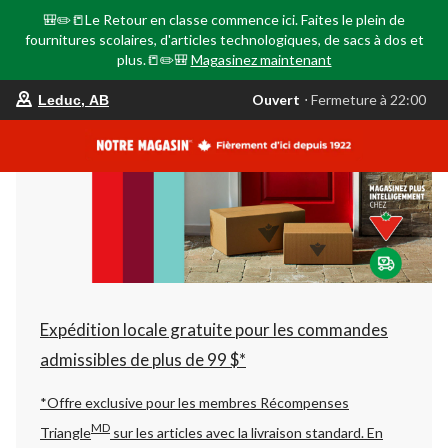
🎒✏️📒Le Retour en classe commence ici. Faites le plein de
fournitures scolaires, d'articles technologiques, de sacs à dos et
plus.📒✏️🎒
Magasinez maintenant
votre
Ouvert
⋅ Fermeture à 22:00
Leduc, AB
magasin
préféré
est
Leduc,
AB,
courament
Ouvert,
Fermeture
à
à
22:00
cliquer
pour
changer
Expédition locale gratuite pour les commandes
admissibles de plus de 99 $*
*Offre exclusive pour les membres Récompenses
MD
Triangle
sur les articles avec la livraison standard.
En