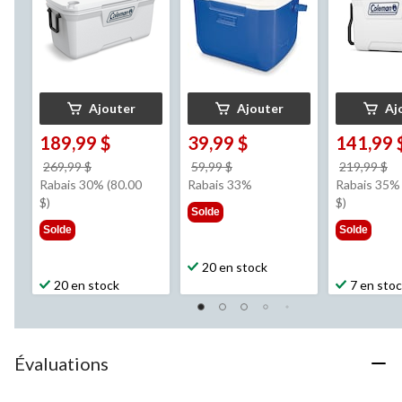
Ajouter
Ajouter
Aj
189,99 $
39,99 $
141,99 
prix
prix
pr
269,99 $
59,99 $
219,99 $
était
était
ét
Rabais 30% (80.00
Rabais 33%
Rabais 35% 
269,99 $
59,99 $
2
$)
$)
Solde
Solde
Solde
20 en stock
20 en stock
7 en sto
Évaluations