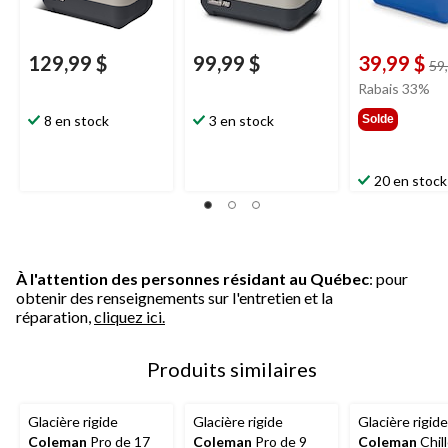
129,99 $
99,99 $
39,99 $
59
Rabais 33%
8 en stock
3 en stock
Solde
20 en stock
À l'attention des personnes résidant au Québec
: pour
obtenir des renseignements sur l'entretien et la
réparation,
cliquez ici.
Produits similaires
Glacière rigide
Glacière rigide
Glacière rigide
Coleman
Pro de 17
Coleman
Pro de 9
Coleman
Chill