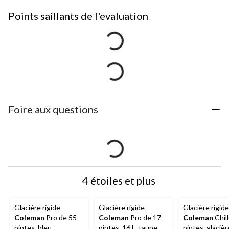
Points saillants de l'evaluation
Foire aux questions
4 étoiles et plus
Glacière rigide
Glacière rigide
Glacière rigide
Coleman
Pro de 55
Coleman
Pro de 17
Coleman
Chill
pintes, bleu
pintes, 16 L, taupe
pintes, glacièr