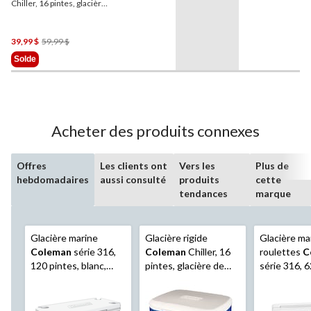
Chiller, 16 pintes, glacière
de voyage portative, bleu
océan, 15,1 L
Prix
39,99 $
59,99 $
Était
Solde
59,99 $
Acheter des produits connexes
Offres
Les clients ont
Vers les
Plus de
hebdomadaires
aussi consulté
produits
cette
tendances
marque
Glacière marine
Glacière rigide
Glacière ma
Coleman
série 316,
Coleman
Chiller, 16
roulettes
C
120 pintes, blanc,
pintes, glacière de
série 316, 6
113,5 L
voyage portative,
blanche, 58,
bleu océan, 15,1 L