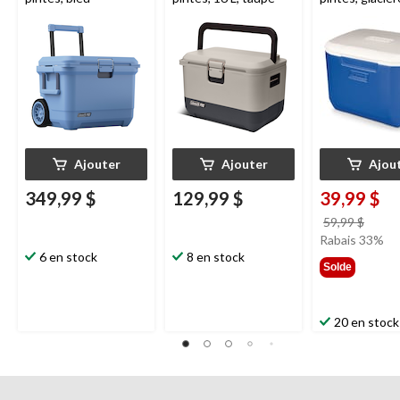
voyage portati
bleu océan, 15
Ajouter
Ajouter
Ajou
349,99 $
129,99 $
39,99 $
prix
59,99 $
était
Rabais 33%
6 en stock
8 en stock
59,99
Solde
20 en stock