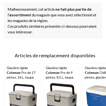
Malheureusement, cet article
ne fait plus partie de
l
’assortiment
du magasin que vous avez sélectionné et
les magasins de la région.
Ces produits similaires présentés ci-dessous pourraient
vous intéresser.
Articles de remplacement disponibles
Glacière rigide
Glacière rigide
Glacière rigide
Coleman
Pro de 17
Coleman
Pro de 9
Coleman
Chill
pintes, 16 L, taupe
pintes, 8,5 L, taupe
pintes, glacièr
voyage portati
bleu océan, 15