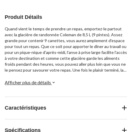
Produit Détails
Quand vient le temps de prendre un repas, emportez-le partout
avec la glacière de randonnée Coleman de 8,5 L (9 pintes). Assez
grande pour contenir 9 canettes, vous aurez amplement d'espace
pour tout un repas. Que ce soit pour apporter le dîner au travail ou
pour un pique-nique d'après-midi, l'anse à prise large facilite l'accès
à votre destination et comme cette glacière garde les aliments
froids pendant des heures, vous pouvez aller plus loin que vous ne
le pensez pour savourer votre repas. Une fois le plaisir terminé, la
surface EZ-Clean se nettoie facilement pour que vous soyez prêt
pour votre prochaine aventure amusante.
Afficher plus de détails
Caractéristiques
Spécifications