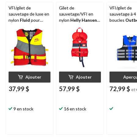
VFI/gilet de
Gilet de
VFI/gilet de
sauvetage de luxe en
sauvetage/VFI en
sauvetage à 4
nylon
Fluid
pour
nylon
Helly Hansen
boucles
Outb
adulte, choix de
pour bébés, rouge
adultes, tailles
couleurs, grand/très
variées
grand
Ajouter
Ajouter
Aperç
37,99 $
57,99 $
72,99 $
et
9 en stock
16 en stock