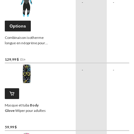
-
-
Options
Combinaison isotherme
longue en néoprène pour
femmes
Body Glove
Elite,
noir, tailles variées
129,99 $
Et+
-
-
Masque et tuba
Body
Glove
Wiper pour adultes
59,99 $