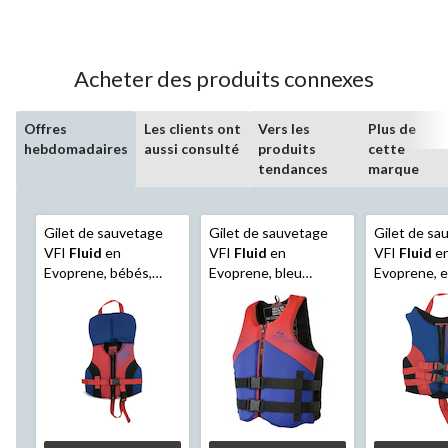
Acheter des produits connexes
Offres
Les clients ont
Vers les
Plus de
hebdomadaires
aussi consulté
produits
cette
tendances
marque
Gilet de sauvetage
Gilet de sauvetage
Gilet de sa
VFI
Fluid
en
VFI
Fluid
en
VFI
Fluid
e
Evoprene, bébés,
Evoprene, bleu
Evoprene, e
bleu marine/rouge
marine/rouge, tailles
bleu marine
variées