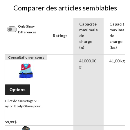
Comparer des articles semblables
Capacité
Capacité
Only Show
maximale
maximale
Differences
Ratings
de
de
charge
charge
(g)
(kg)
Consultation en cours
41000,00
41,00 kg
g
Options
Gilet de sauvetage VFI
nylon
Body Glove
pour
jeunes, tailles variées
59,99 $