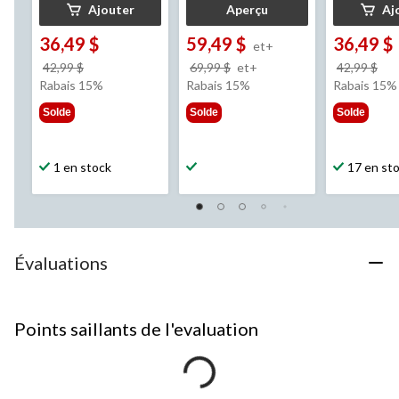
Ajouter
Aperçu
Aj
36,49 $
59,49 $
36,49 $
et+
prix
prix
pri
42,99 $
69,99 $
et+
42,99 $
était
était
éta
Rabais 15%
Rabais 15%
Rabais 15%
42,99 $
à
42,
Solde
Solde
Solde
partir
de
69,99 $
1 en stock
17 en st
Évaluations
Points saillants de l'evaluation