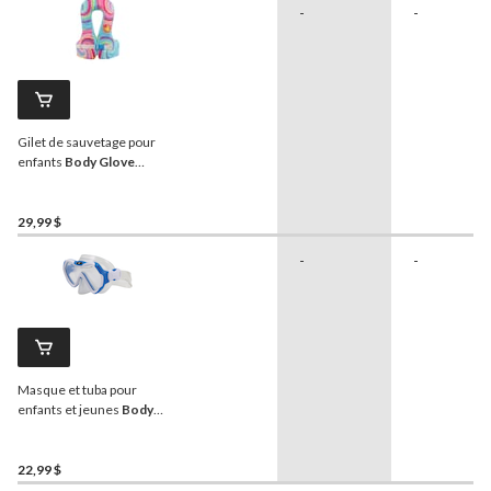
-
-
Gilet de sauvetage pour
enfants
Body Glove
Paddle Pals Splash,
dispositif de flottaison pour
enfants
29,99 $
-
-
Masque et tuba pour
enfants et jeunes
Body
Glove
Grape, couleurs
assorties
22,99 $