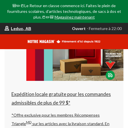
🎒✏️📒Le Retour en classe commence ici. Faites le plein de
fournitures scolaires, d'articles technologiques, de sacs à dos et
plus.📒✏️🎒
Magasinez maintenant
votre
Ouvert
⋅ Fermeture à 22:00
Leduc, AB
magasin
préféré
est
Leduc,
AB,
courament
Ouvert,
Fermeture
à
à
22:00
cliquer
pour
changer
Expédition locale gratuite pour les commandes
admissibles de plus de 99 $*
*Offre exclusive pour les membres Récompenses
MD
Triangle
sur les articles avec la livraison standard.
En