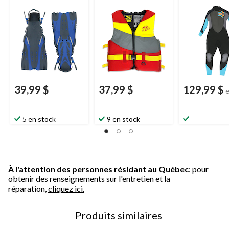
adulte, choix de
femmes
Body
couleurs, grand/très
Elite, noir, taill
grand
variées
39,99 $
37,99 $
129,99 $
5 en stock
9 en stock
À l'attention des personnes résidant au Québec
: pour
obtenir des renseignements sur l'entretien et la
réparation,
cliquez ici.
Produits similaires