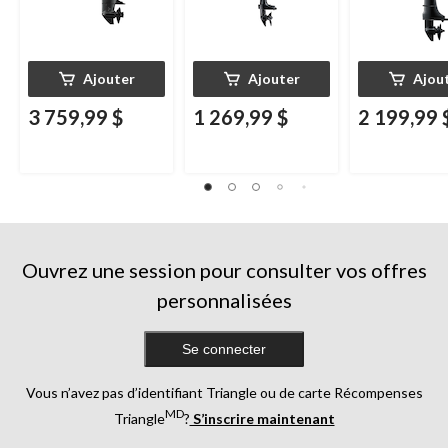
Ajouter
Ajouter
Ajou
3 759,99 $
1 269,99 $
2 199,99 
Ouvrez une session pour consulter vos offres
personnalisées
Se connecter
Vous n’avez pas d’identifiant Triangle ou de carte Récompenses
MD
Triangle
?
S’inscrire maintenant