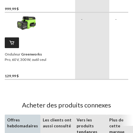
intelligente et protection
Volt Guard
999,99 $
-
-
Onduleur
Greenworks
Pro, 60 V, 300 W, outil seul
129,99 $
Acheter des produits connexes
Offres
Les clients ont
Vers les
Plus de
hebdomadaires
aussi consulté
produits
cette
tendances
marque