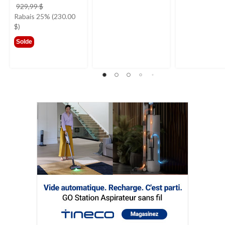
prix
929,99 $
était
Rabais 25% (230.00
929,99 $
$)
Solde