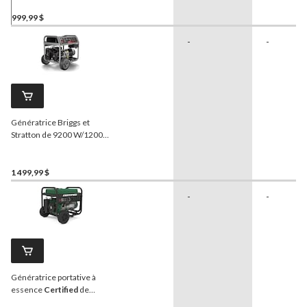
Stratton
avec CO Guard,
technologie silencieuse
999,99 $
-
-
Génératrice Briggs et
Stratton de 9200 W/12000
W à technologie CO Guard
1 499,99 $
-
-
Génératrice portative à
essence
Certified
de
7500/9375 W avec jauge