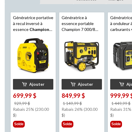
Génératrice portative
Génératrice à
Génératrice
à recul inversé à
essence portable
à onduleur 
essence
Champion
Champion 7 000/8
carburants
Power Equipment
, 1
750 W avec la
500 W Cha
850 W/2 500 W
technologie CO
avec techn
Shield
Shield
Ajouter
Ajouter
Aj
699,99 $
849,99 $
999,99 
prix
prix
929,99 $
1 149,99 $
1 449,99 $
était
était
Rabais 25% (230.00
Rabais 26% (300.00
Rabais 31%
929,99 $
1 149,99 $
$)
$)
$)
Solde
Solde
Solde