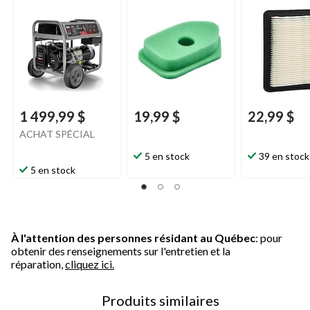
technologie CO
Stratton
, pour
de
Briggs &
Guard
moteurs Briggs de 3
Stratton
ou 4 HP
1 499,99 $
19,99 $
22,99 $
ACHAT SPÉCIAL
5 en stock
39 en stock
5 en stock
À l'attention des personnes résidant au Québec
: pour
obtenir des renseignements sur l'entretien et la
réparation,
cliquez ici.
Produits similaires