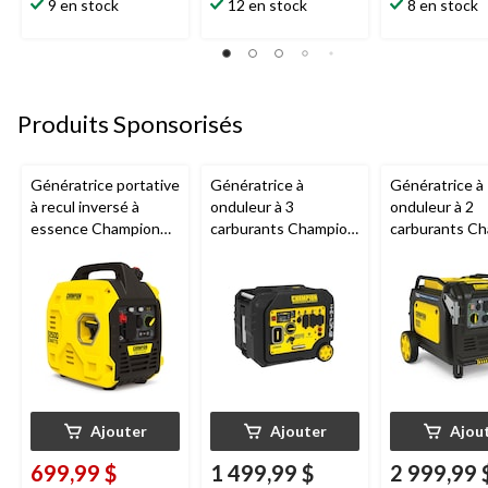
9 en stock
12 en stock
8 en stock
Produits Sponsorisés
Génératrice portative
Génératrice à
Génératrice à
à recul inversé à
onduleur à 3
onduleur à 2
essence Champion
carburants Champion,
carburants C
Power Equipment, 1
5500 W
châssis ouvert
850 W/2 500 W
W/8 500 W
Ajouter
Ajouter
Ajou
699,99 $
1 499,99 $
2 999,99 