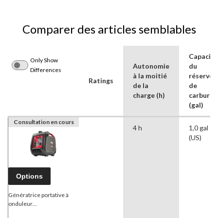
Comparer des articles semblables
Capacité
Only Show
Autonomie
du
Differences
à la moitié
réservoi
Ratings
de la
de
charge (h)
carburan
(gal)
Consultation en cours
4 h
1,0 gal
(US)
Options
Génératrice portative à
onduleur
2400/1800 W
Briggs &