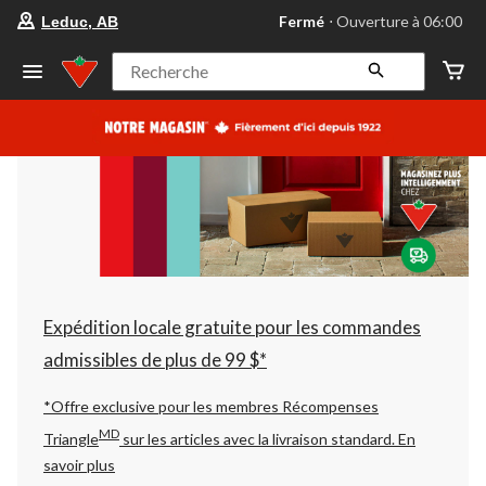
votre
Fermé
⋅ Ouverture à 06:00
Leduc, AB
magasin
préféré
est
Recherche
Leduc,
AB,
courament
Fermé,
Ouverture
à
à
06:00
cliquer
pour
changer
Expédition locale gratuite pour les commandes
admissibles de plus de 99 $*
*Offre exclusive pour les membres Récompenses
MD
Triangle
sur les articles avec la livraison standard.
En
savoir plus