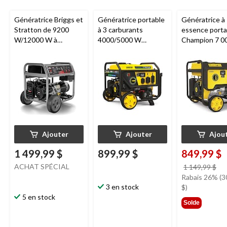
Génératrice Briggs et
Génératrice portable
Génératrice à
Stratton de 9200
à 3 carburants
essence porta
W/12000 W à
4000/5000 W
Champion 7 0
technologie CO
Champion avec
750 W avec la
Guard
technologie CO
technologie 
Shield et démarrage
Shield
électrique
Ajouter
Ajouter
Ajou
1 499,99 $
899,99 $
849,99 $
ACHAT SPÉCIAL
pri
1 149,99 $
éta
Rabais 26% (3
3 en stock
1 
$)
5 en stock
Solde