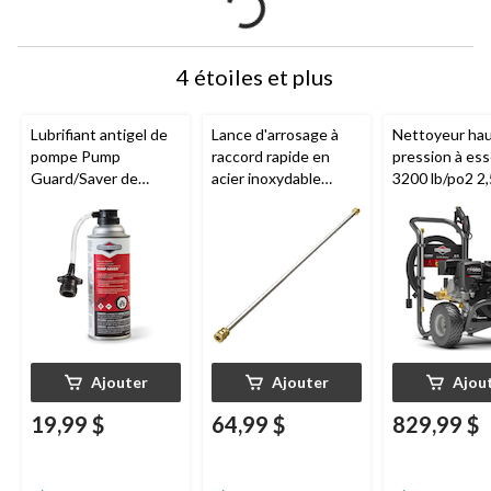
4 étoiles et plus
Lubrifiant antigel de
Lance d'arrosage à
Nettoyeur ha
pompe Pump
raccord rapide en
pression à es
Guard/Saver de
acier inoxydable
3200 lb/po2 2,
Briggs & Stratton
Briggs & Stratton
Briggs & Str
6151 pour
compatible avec
nettoyeurs haute
nettoyeur haute
pression, 10,7 oz
pression à essence
de 4 000 lb/po2, 83,82
cm (33 po)
Ajouter
Ajouter
Ajou
19,99 $
64,99 $
829,99 $