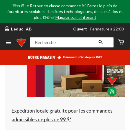
🎒✏️📒Le Retour en classe commence ici. Faites le plein de
fournitures scolaires, d'articles technologiques, de sacs à dos et
plus.📒✏️🎒
Magasinez maintenant
votre
Ouvert
⋅ Fermeture à 22:00
Leduc, AB
magasin
préféré
est
Recherche
Leduc,
AB,
courament
Ouvert,
Fermeture
à
à
22:00
cliquer
pour
changer
Expédition locale gratuite pour les commandes
admissibles de plus de 99 $*