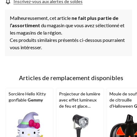
Inscrivez-vous aux alertes de soldes
Malheureusement, cet article
ne fait plus partie de
l
’assortiment
du magasin que vous avez sélectionné et
les magasins de la région.
Ces produits similaires présentés ci-dessous pourraient
vous intéresser.
Articles de remplacement disponibles
Sorcière Hello Kitty
Projecteur de lumière
Moule de souf
gonflable
Gemmy
avec effet lumineux
de citrouille
de feu et glace
d'Halloween
G
Gemmy
, orange, 2-
17 po, noir/or
1/2 po, décoration
intérieure/extérieure
pour l'Halloween