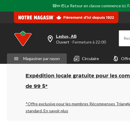
la
même
🎒✏️📒Le Retour en classe commence ici. Fai
page.
Leduc, AB
Re
votre
Ouvert
⋅ Fermeture à 22:00
magasin
préféré
est
Magasiner par rayon
Circulaire
Offr
Leduc,
AB,
courament
Ouvert,
Expédition locale gratuite pour les co
Fermeture
à
de 99 $*
à
22:00
cliquer
pour
*Offre exclusive pour les membres Récompenses Triangl
changer
standard.
En savoir plus