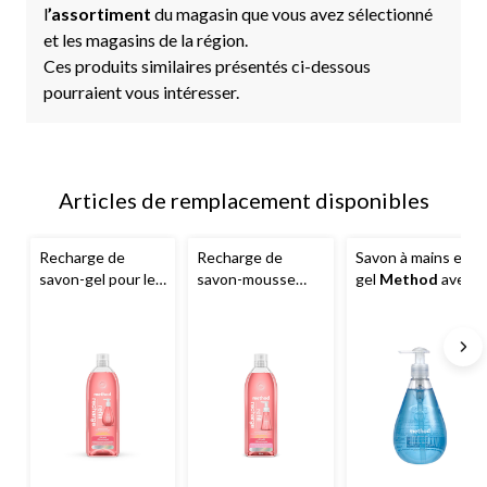
l
’assortiment
du magasin que vous avez sélectionné
et les magasins de la région.
Ces produits similaires présentés ci-dessous
pourraient vous intéresser.
Articles de remplacement disponibles
Recharge de
Recharge de
Savon à mains en
savon-gel pour les
savon-mousse
gel
Method
avec
mains
method
, 1 L
pour les mains
pompe, parfum
method
, 828 mL
minéraux marins,
354 mL