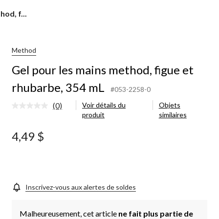
od, f...
Method
Gel pour les mains method, figue et
rhubarbe, 354 mL
#053-2258-0
(0)
Voir détails du
Objets
Aucune
produit
similaires
cote
pour
ce
4,49 $
produit.
Lien
vers
la
même
page.
Inscrivez-vous aux alertes de soldes
Malheureusement, cet article
ne fait plus partie de