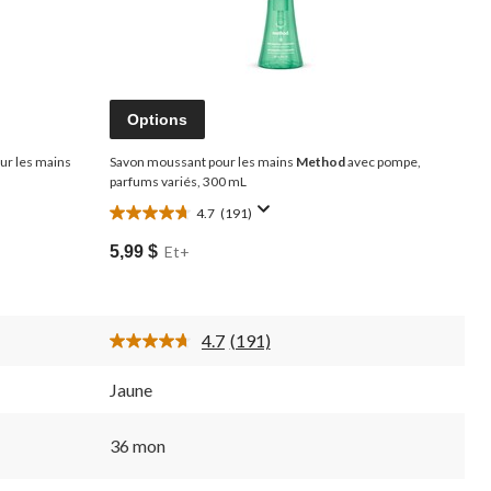
Options
ur les mains
Savon moussant pour les mains
Method
avec pompe,
parfums variés, 300 mL
4.7
(191)
4.7
étoile(s)
5,99 $
Et+
sur
5.
191
évaluations
4.7
(191)
Lire
les
191
Jaune
aires.
commentaires.
Lien
vers
36 mon
la
même
page.