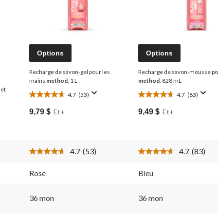
Options
Options
Recharge de savon-gel pour les
Recharge de savon-mousse po
mains
method
, 1 L
method
, 828 mL
 et
4.7
(53)
4.7
(83)
4.7
4.7
étoile(s)
étoile(s)
9,79 $
Et+
9,49 $
Et+
sur
sur
5.
5.
53
83
évaluations
évaluations
4.7
(53)
4.7
(83)
Lire
Lire
les
les
53
83
Rose
Bleu
commentaires.
comment
Lien
Lien
vers
vers
36 mon
36 mon
la
la
même
même
page.
page.