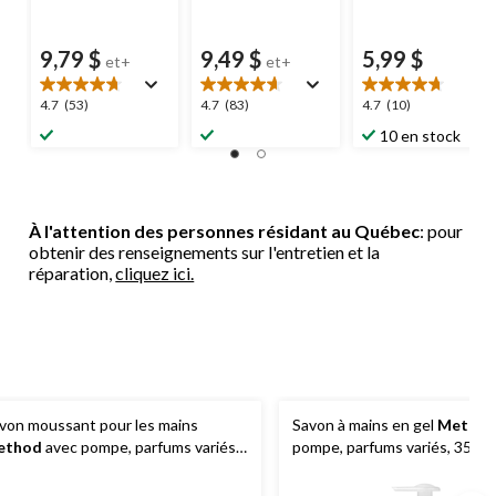
9,79 $
9,49 $
5,99 $
et+
et+
4.7
4.7
4.7
4.7
(53)
4.7
(83)
4.7
(10)
étoile(s)
étoile(s)
étoile(s)
10 en stock
sur
sur
sur
5.
5.
5.
53
83
10
évaluations
évaluations
évaluations
À l'attention des personnes résidant au Québec
: pour
obtenir des renseignements sur l'entretien et la
réparation,
cliquez ici.
von moussant pour les mains
Savon à mains en gel
Metho
ethod
avec pompe, parfums variés,
pompe, parfums variés, 354 
0 mL