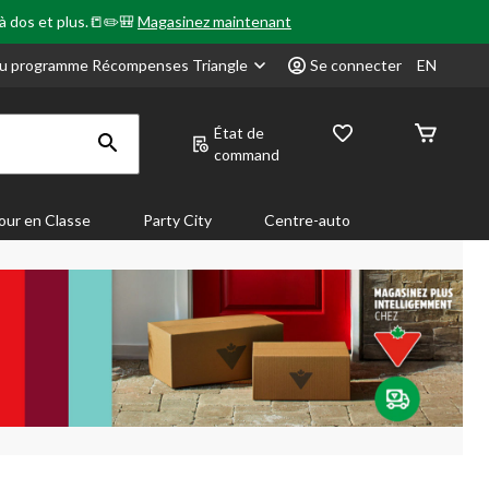
 à dos et plus.📒✏️🎒
Magasinez maintenant
u programme Récompenses Triangle
Se connecter
EN
État de
command
our en Classe
Party City
Centre-auto