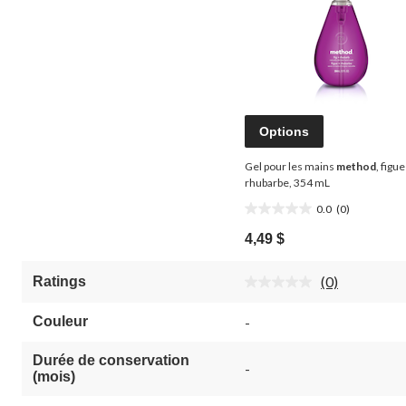
Options
Gel pour les mains
method
, figue
rhubarbe, 354 mL
0.0
(0)
0.0
étoile(s)
4,49 $
sur
5.
(0)
Ratings
Aucune
cote
pour
Couleur
-
ce
produit.
Lien
Durée de conservation
-
vers
(mois)
la
même