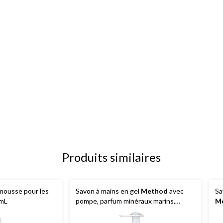
Produits similaires
mousse pour les
Savon à mains en gel
Method
avec
Sa
 mL
pompe, parfum minéraux marins,
M
354 mL
30