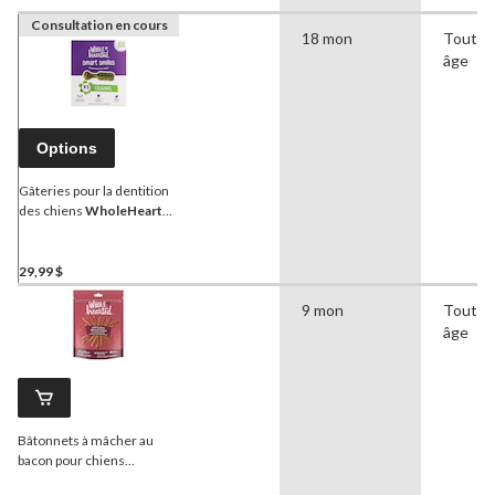
Consultation en cours
18 mon
Tout
âge
Options
Gâteries pour la dentition
des chiens
WholeHearted
Smart Smiles, très petit,
paq. 84, 742 g
29,99 $
9 mon
Tout
âge
Bâtonnets à mâcher au
bacon pour chiens
WholeHearted
Soft &