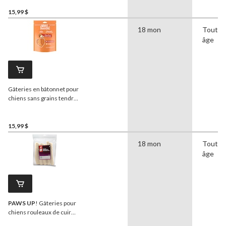
Slims, 453 g
15,99 $
18 mon
Tout
âge
Gâteries en bâtonnet pour
chiens sans grains tendres
et moelleuses
WholeHearted
, poulet,
453 g
15,99 $
18 mon
Tout
âge
PAWS UP
! Gâteries pour
chiens rouleaux de cuir
brut de boeuf, 10 po, paq. 5,