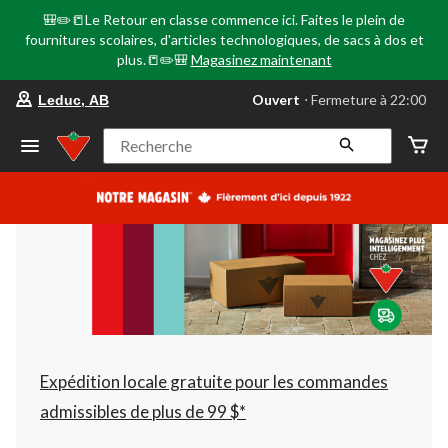
🎒✏️📒Le Retour en classe commence ici. Faites le plein de
fournitures scolaires, d'articles technologiques, de sacs à dos et
plus.📒✏️🎒
Magasinez maintenant
votre
Ouvert
⋅ Fermeture à 22:00
Leduc, AB
magasin
préféré
est
Recherche
Leduc,
AB,
courament
Ouvert,
Fermeture
à
à
22:00
cliquer
pour
changer
Expédition locale gratuite pour les commandes
admissibles de plus de 99 $*