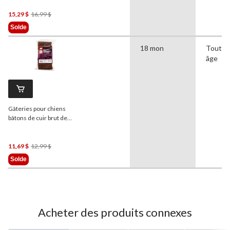
530 g
Prix
15,29 $
16,99 $
Était
Solde
16,99 $
18 mon
Tout
âge
Gâteries pour chiens
bâtons de cuir brut de
boeuf
PAWS UP
!, paq. 100,
900 g
Prix
11,69 $
12,99 $
Était
Solde
12,99 $
Acheter des produits connexes