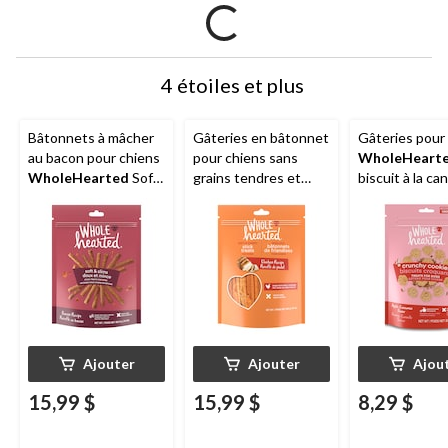
4 étoiles et plus
Bâtonnets à mâcher
Gâteries en bâtonnet
Gâteries pour
au bacon pour chiens
pour chiens sans
WholeHeart
WholeHearted
Soft
grains tendres et
biscuit à la can
& Slims, 453 g
moelleuses
250 g
WholeHearted
,
poulet, 453 g
Ajouter
Ajouter
Ajou
15,99 $
15,99 $
8,29 $