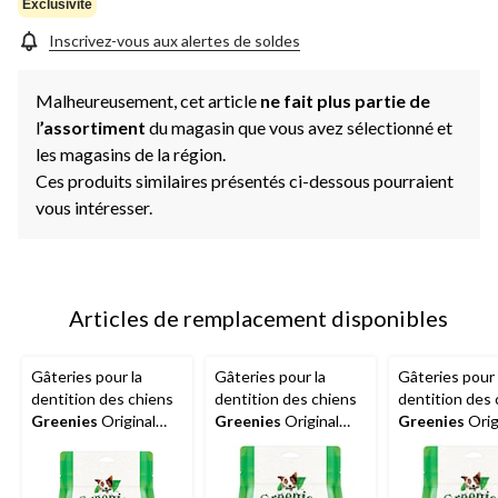
Exclusivité
Inscrivez-vous aux alertes de soldes
Malheureusement, cet article
ne fait plus partie de
l
’assortiment
du magasin que vous avez sélectionné et
les magasins de la région.
Ces produits similaires présentés ci-dessous pourraient
vous intéresser.
Articles de remplacement disponibles
Gâteries pour la
Gâteries pour la
Gâteries pour 
dentition des chiens
dentition des chiens
dentition des 
Greenies
Original
Greenies
Original
Greenies
Orig
petit, 340 g
grand, 340 g
teenie, 340 g