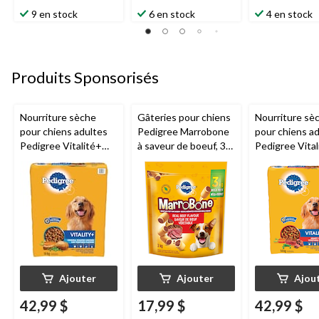
9 en stock
6 en stock
4 en stock
Produits Sponsorisés
Nourriture sèche
Gâteries pour chiens
Nourriture sè
pour chiens adultes
Pedigree Marrobone
pour chiens a
Pedigree Vitalité+
à saveur de boeuf, 3
Pedigree Vital
original poulet rôti et
kg
saveur de boe
légumes, 14 kg
légumes, 14 k
Ajouter
Ajouter
Ajou
42,99 $
17,99 $
42,99 $