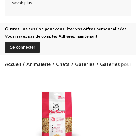
savoir plus
Ouvrez une session pour consulter vos offres personnalisées
Vous n’avez pas de compte?
Adhérez maintenant
Se connecter
Gâteries
Accueil
Animalerie
Chats
Gâteries
Gâteries pour c
pour
chats
PureSnacks
lyophilisées,
crevette,
7
g