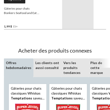
Gâteries pour chats
Bonkers Seafood and Eat It,
biscuits aux fruits de mer,
formats variés
1,99 $
Et+
Acheter des produits connexes
Offres
Les clients ont
Vers les
Plus de
hebdomadaires
aussi consulté
produits
cette
tendances
marque
Gâteries pour chats
Gâteries pour chats
Gâteries po
classiques Whiskas
classiques Whiskas
classiques 
Temptations
saveur
Temptations
saveur
Temptatio
de boeuf copieux,
de mélange de fruits
saveur de t
350 g
de mer, 350 g
format Mega