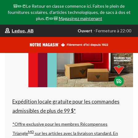
🎒✏️📒Le Retour en classe commence ici. Faites le plein de
fournitures scolaires, d'articles technologiques, de sacs à dos et
plus.📒✏️🎒
Magasinez maintenant
votre
Ouvert
⋅ Fermeture à 22:00
Leduc, AB
magasin
préféré
est
Leduc,
AB,
courament
Ouvert,
Fermeture
à
à
22:00
cliquer
pour
changer
Expédition locale gratuite pour les commandes
admissibles de plus de 99 $*
*Offre exclusive pour les membres Récompenses
MD
Triangle
sur les articles avec la livraison standard.
En