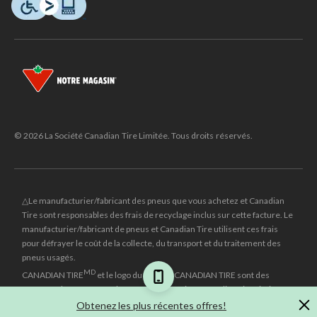
© 2026 La Société Canadian Tire Limitée. Tous droits réservés.
△Le manufacturier/fabricant des pneus que vous achetez et Canadian
Tire sont responsables des frais de recyclage inclus sur cette facture. Le
manufacturier/fabricant de pneus et Canadian Tire utilisent ces frais
pour défrayer le coût de la collecte, du transport et du traitement des
pneus usagés.
MD
CANADIAN TIRE
et le logo du triangle CANADIAN TIRE sont des
marques de commerce déposées de la Société Canadian Tire Limitée.
Obtenez les plus récentes offres!