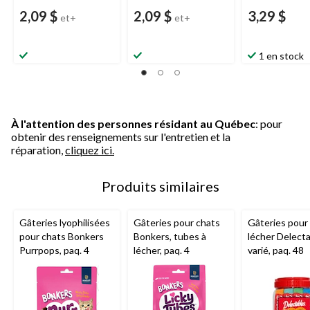
2,09 $
2,09 $
3,29 $
et+
et+
1 en stock
À l'attention des personnes résidant au Québec
: pour
obtenir des renseignements sur l'entretien et la
réparation,
cliquez ici.
Produits similaires
Gâteries lyophilisées
Gâteries pour chats
Gâteries pour 
pour chats Bonkers
Bonkers, tubes à
lécher Delecta
Purrpops, paq. 4
lécher, paq. 4
varié, paq. 48