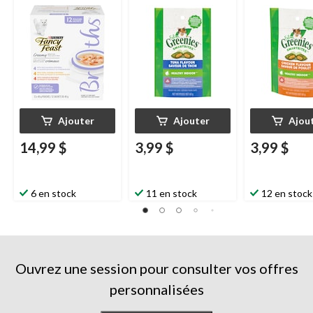
Fancy Feast
Indoor à saveur de
Indoor à save
bouillons crémeux, 40
thon, 60 g
poulet, 60 g
g, paq. 12
Ajouter
Ajouter
Ajou
14,99 $
3,99 $
3,99 $
6 en stock
11 en stock
12 en stock
Ouvrez une session pour consulter vos offres
personnalisées