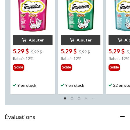
Ajouter
Ajouter
Aj
5,29 $
5,29 $
5,29 $
prix
prix
5,99 $
5,99 $
5
était
était
Rabais 12%
Rabais 12%
Rabais 12%
5,99 $
5,99 $
Solde
Solde
Solde
9 en stock
9 en stock
22 en st
Évaluations