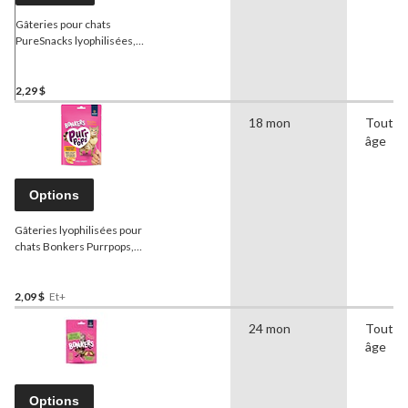
Gâteries pour chats
PureSnacks lyophilisées,
crevette, 7 g
2,29 $
18 mon
Tout
âge
Options
Gâteries lyophilisées pour
chats Bonkers Purrpops,
paq. 4
2,09 $
Et+
24 mon
Tout
âge
Options