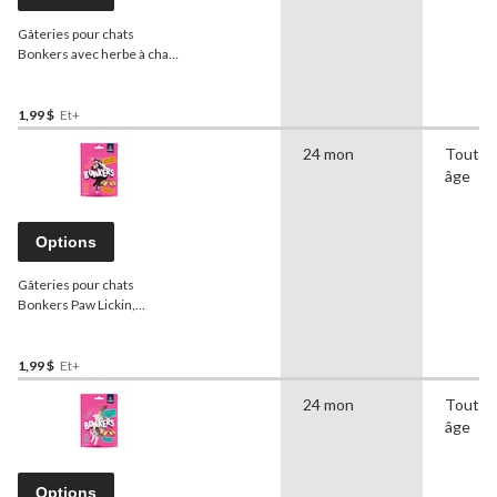
Gâteries pour chats
Bonkers avec herbe à chat,
biscuit au poulet et au
cheddar, formats variés
1,99 $
Et+
24 mon
Tout
âge
Options
Gâteries pour chats
Bonkers Paw Lickin,
biscuits à saveur de poulet,
formats variés
1,99 $
Et+
24 mon
Tout
âge
Options