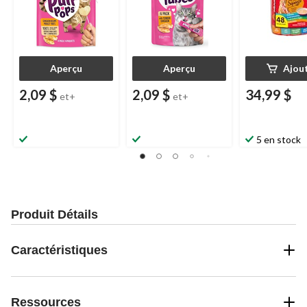
Aperçu
Aperçu
Ajou
2,09 $
2,09 $
34,99 $
et+
et+
5 en stock
Produit Détails
Caractéristiques
Ressources