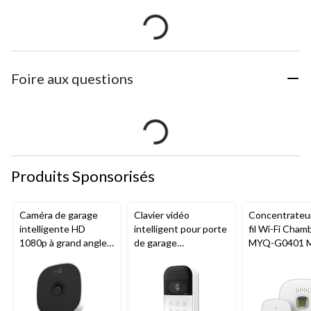
Foire aux questions
Produits Sponsorisés
Caméra de garage
Clavier vidéo
Concentrateu
intelligente HD
intelligent pour porte
fil Wi-Fi Cham
1080p à grand angle
de garage
MYQ-G0401 
Chamberlain, vision
Chamberlain, vision
pour porte de
nocturne, résistante
nocturne, résistant
aux intempéries
aux intempéries,
blanc