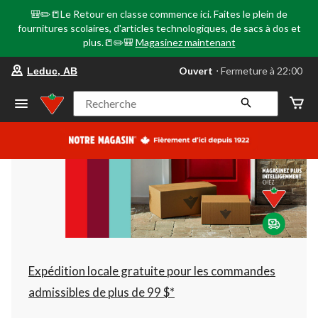
🎒✏️📒Le Retour en classe commence ici. Faites le plein de
fournitures scolaires, d'articles technologiques, de sacs à dos et
plus.📒✏️🎒
Magasinez maintenant
votre
Ouvert
⋅ Fermeture à 22:00
Leduc, AB
magasin
préféré
est
Recherche
Leduc,
AB,
courament
Ouvert,
Fermeture
à
à
22:00
cliquer
pour
changer
Expédition locale gratuite pour les commandes
admissibles de plus de 99 $*