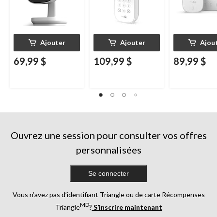
Ajouter
Ajouter
Ajou
69,99 $
109,99 $
89,99 $
Ouvrez une session pour consulter vos offres
personnalisées
Se connecter
Vous n’avez pas d’identifiant Triangle ou de carte Récompenses
MD
Triangle
?
S’inscrire maintenant