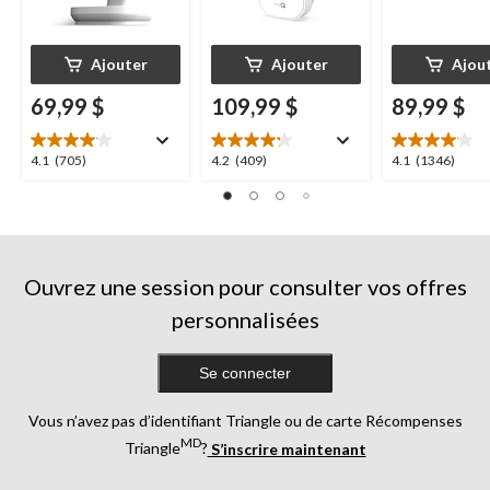
Ajouter
Ajouter
Ajou
69,99 $
109,99 $
89,99 $
4.1
4.2
4.1
4.1
(705)
4.2
(409)
4.1
(1346)
étoile(s)
étoile(s)
étoile(s)
sur
sur
sur
5.
5.
5.
705
409
1346
évaluations
évaluations
évaluations
Ouvrez une session pour consulter vos offres
personnalisées
Se connecter
Vous n’avez pas d’identifiant Triangle ou de carte Récompenses
MD
Triangle
?
S’inscrire maintenant