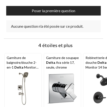
Poser la première question
Aucune question n'a été posée sur ce produit.
4 étoiles et plus
Garniture de
Garniture de soupape
Robinetterie 
baignoire/douche 2-
Delta
Ara série 17,
douche
Delta
en-1
Delta
Monitor
seule, chrome
Monitor 14 Se
série 17, acier
H2Okinetic, n
inoxydable