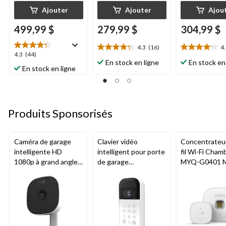
Ajouter
Ajouter
Ajou
499,99 $
279,99 $
304,99 $
4.3
(16)
4
4.3
4.2
4.3
4.3
(44)
étoile(s)
étoile(s)
En stock en ligne
En stock en
étoile(s)
En stock en ligne
sur
sur
sur
5.
5.
5.
16
13
44
évaluations
évaluations
évaluations
Produits Sponsorisés
Caméra de garage
Clavier vidéo
Concentrateu
intelligente HD
intelligent pour porte
fil Wi-Fi Cham
1080p à grand angle
de garage
MYQ-G0401 
Chamberlain, vision
Chamberlain, vision
pour porte de
nocturne, résistante
nocturne, résistant
aux intempéries
aux intempéries,
blanc