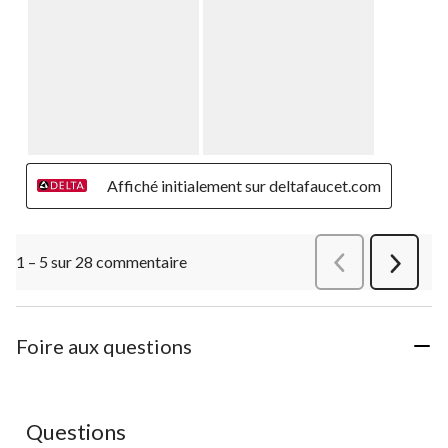
Affiché initialement sur deltafaucet.com
1 – 5 sur 28 commentaire
Précédentcommen
Suivant
commen
Foire aux questions
Aucune question n'a été posée sur ce produit.
Questions