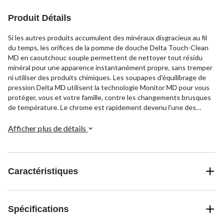
Produit Détails
Si les autres produits accumulent des minéraux disgracieux au fil
du temps, les orifices de la pomme de douche Delta Touch-Clean
MD en caoutchouc souple permettent de nettoyer tout résidu
minéral pour une apparence instantanément propre, sans tremper
ni utiliser des produits chimiques. Les soupapes d'équilibrage de
pression Delta MD utilisent la technologie Monitor MD pour vous
protéger, vous et votre famille, contre les changements brusques
de température. Le chrome est rapidement devenu l'une des
finitions les plus populaires dans tous les styles de décoration de
la salle de bains, grâce à sa brillance étonnante et à sa polyvalence
Afficher plus de détails
innée. Associé à des lignes nettes et à des blancs éclatants, il crée
un contraste audacieux et moderne, mais il convient tout aussi
bien avec les styles vintage et les espaces traditionnels pour
apporter une touche de nostalgie. Les robinets, douches et
Caractéristiques
toilettes WaterSense de Delta utilisent au moins 20 % d'eau en
moins que la norme de l'industrie, ce qui vous permet d'économiser
de l'argent sans compromettre la performance.
Spécifications