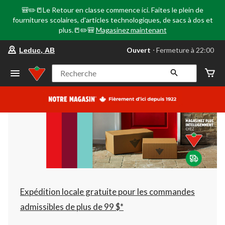
🎒✏️📒Le Retour en classe commence ici. Faites le plein de
fournitures scolaires, d'articles technologiques, de sacs à dos et
plus.📒✏️🎒
Magasinez maintenant
votre
Ouvert
⋅ Fermeture à 22:00
Leduc, AB
magasin
préféré
est
Recherche
Leduc,
AB,
courament
Ouvert,
Fermeture
à
à
22:00
cliquer
pour
changer
Expédition locale gratuite pour les commandes
admissibles de plus de 99 $*