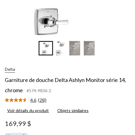
Delta
Garniture de douche Delta Ashlyn Monitor série 14,
chrome
#574-9836-2
4.6
(28)
Lire
les
Voir détails du produit
Objets similaires
28
commentaires.
Lien
169,99 $
vers
la