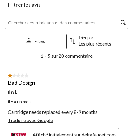
Filtrer les avis
Zone de recherche de sujet et d'avis
Trier par
Filtres
Les plus récents
1
1 – 5 sur 28 commentaire
à
5
sur
28
1 étoile(s) sur 5.
commentaire.
Bad Design
jfw1
il y a un mois
Cartridge needs replaced every 8-9 months
Traduire avec Google
Affiché initialement sur deltafaucet.com