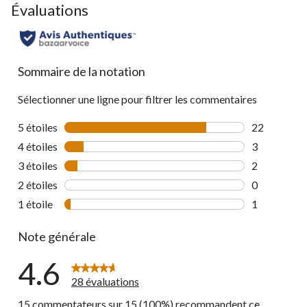
Évaluations
Sommaire de la notation
Sélectionner une ligne pour filtrer les commentaires
5 étoiles
étoiles
22
22 commenta
4 étoiles
étoiles
3
3 commentai
3 étoiles
étoiles
2
2 commentai
2 étoiles
étoiles
0
0 commentai
1 étoile
étoiles
1
1 commentai
Note générale
4.6
28 évaluations
15 commentateurs sur 15 (100%) recommandent ce