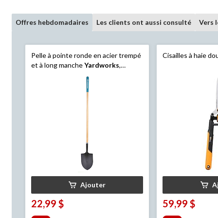
Offres hebdomadaires
Les clients ont aussi consulté
Vers 
Pelle à pointe ronde en acier trempé
Cisailles à haie d
et à long manche
Yardworks
,
manche en bois dur, 62 po
Ajouter
A
22,99 $
59,99 $