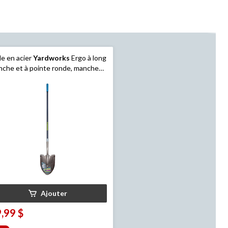
le en acier
Yardworks
Ergo à long
che et à pointe ronde, manche
fibre de verre de 57 po
Ajouter
,99 $