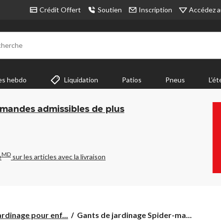
Accédez a
Crédit Offert
Soutien
Inscription
cherche
es hebdo
Liquidation
Patios
Pneus
L’ét
mmandes admissibles de plus
MD
e
sur les articles avec la livraison
Gants
ardinage pour enf...
Gants de jardinage Spider-ma...