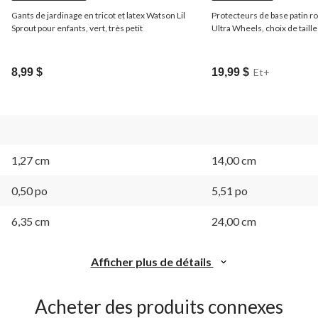
Gants de jardinage en tricot et latex Watson Lil
Protecteurs de base patin r
Sprout pour enfants, vert, très petit
Ultra Wheels, choix de taille
8,99 $
19,99 $
Et+
1,27 cm
14,00 cm
0,50 po
5,51 po
6,35 cm
24,00 cm
Afficher plus de détails
Acheter des produits connexes