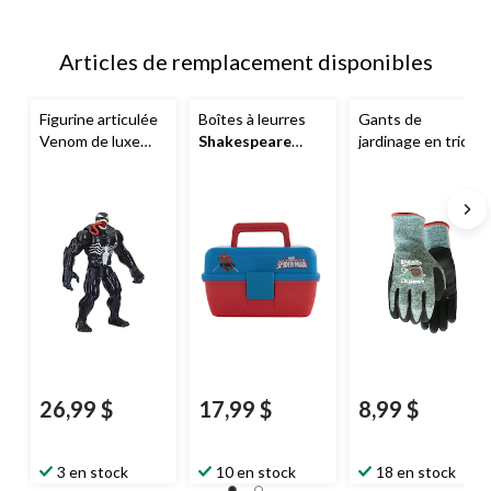
Articles de remplacement disponibles
Figurine articulée
Boîtes à leurres
Gants de
Venom de luxe
Shakespeare
jardinage en tricot
Spiderman
Titan,
Spiderman
et latex Watson Lil
pour enfants de 4
Sprout pour
ans et plus
enfants, vert, très
petit
26,99 $
17,99 $
8,99 $
3 en stock
10 en stock
18 en stock