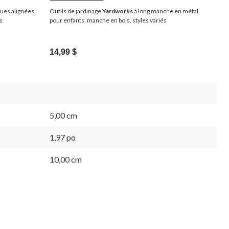
oues alignées
Outils de jardinage
Yardworks
à long manche en métal
s
pour enfants, manche en bois, styles variés
14,99 $
5,00 cm
1,97 po
10,00 cm