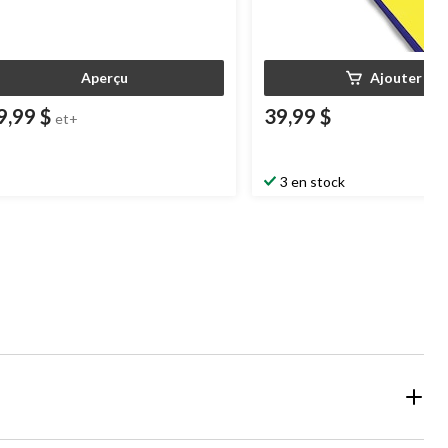
Aperçu
Ajouter
9,99 $
39,99 $
et+
3 en stock