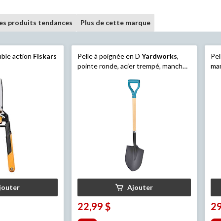
les produits tendances
Plus de cette marque
ouble action
Fiskars
Pelle à poignée en D
Yardworks
,
Pel
pointe ronde, acier trempé, manche
man
en bois de 40 po
en 
jouter
Ajouter
22,99 $
29