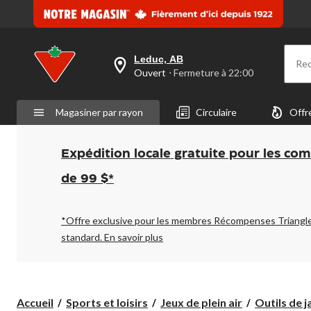
Leduc, AB
Re
votre
Ouvert
⋅ Fermeture à 22:00
magasin
préféré
est
Magasiner par rayon
Circulaire
Offr
Leduc,
AB,
courament
Ouvert,
Expédition locale gratuite pour les co
Fermeture
à
de 99 $*
à
22:00
cliquer
pour
*Offre exclusive pour les membres Récompenses Triangl
changer
standard.
En savoir plus
Accueil
Sports et loisirs
Jeux de plein air
Outils de j