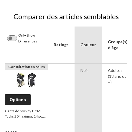
Comparer des articles semblables
Only Show
Differences
Groupe(s)
Ratings
Couleur
d’âge
Consultation en cours
Noir
Adultes
(18 ans et
+)
Options
Gants de hockey
CCM
Tacks 204, sénior, 14 po,
noir et blanc