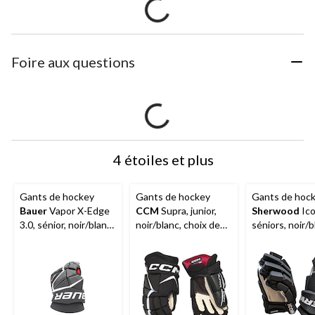
Foire aux questions
4 étoiles et plus
Gants de hockey
Gants de hockey
Gants de hoc
Bauer
Vapor X-Edge
CCM
Supra, junior,
Sherwood
Ico
3.0, sénior, noir/blanc,
noir/blanc, choix de
séniors, noir/b
14 po
tailles
choix de taille