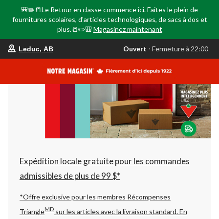
🎒✏️📒Le Retour en classe commence ici. Faites le plein de
fournitures scolaires, d'articles technologiques, de sacs à dos et
plus.📒✏️🎒
Magasinez maintenant
votre
Ouvert
⋅ Fermeture à 22:00
Leduc, AB
magasin
préféré
est
Leduc,
AB,
courament
Ouvert,
Fermeture
à
à
22:00
cliquer
pour
changer
Expédition locale gratuite pour les commandes
admissibles de plus de 99 $*
*Offre exclusive pour les membres Récompenses
MD
Triangle
sur les articles avec la livraison standard.
En