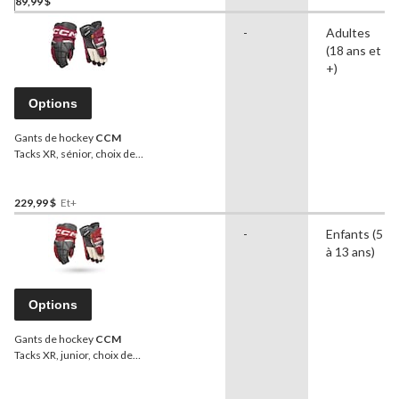
89,99 $
-
Adultes
(18 ans et
+)
Options
Gants de hockey
CCM
Tacks XR, sénior, choix de
couleurs et de tailles
229,99 $
Et+
-
Enfants (5
à 13 ans)
Options
Gants de hockey
CCM
Tacks XR, junior, choix de
couleurs et de tailles