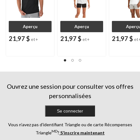
Aperçu
Aperçu
Aperç
21,97 $
21,97 $
21,97 $
et+
et+
et
Ouvrez une session pour consulter vos offres
personnalisées
Se connecter
Vous n’avez pas d’identifiant Triangle ou de carte Récompenses
MD
Triangle
?
S’inscrire maintenant