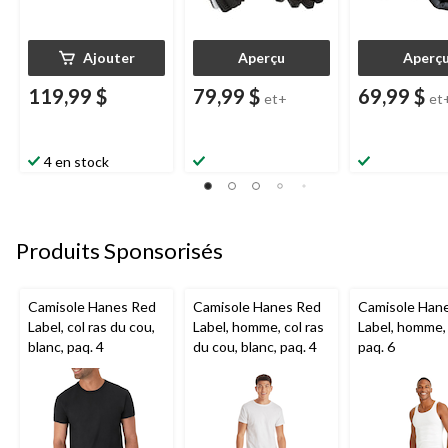
Ajouter
Aperçu
Aperç
119,99 $
79,99 $
69,99 $
et+
et
4 en stock
Produits Sponsorisés
Camisole Hanes Red
Camisole Hanes Red
Camisole Han
Label, col ras du cou,
Label, homme, col ras
Label, homme, 
blanc, paq. 4
du cou, blanc, paq. 4
paq. 6