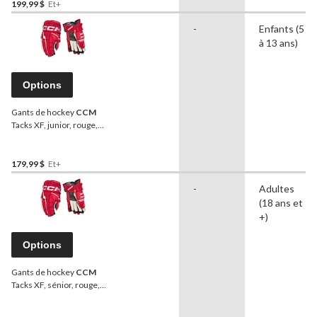
199,99 $
Et+
-
Enfants (5
à 13 ans)
Options
Gants de hockey
CCM
Tacks XF, junior, rouge,
choix de tailles
179,99 $
Et+
-
Adultes
(18 ans et
+)
Options
Gants de hockey
CCM
Tacks XF, sénior, rouge,
choix de tailles