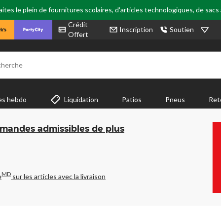
tes le plein de fournitures scolaires, d'articles technologiques, de sacs
Crédit
Inscription
Soutien
Offert
cherche
es hebdo
Liquidation
Patios
Pneus
Ret
mmandes admissibles de plus
MD
e
sur les articles avec la livraison