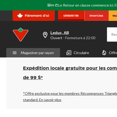
🎒✏️📒Le Retour en classe commence ici. Fai
Leduc, AB
Re
votre
Ouvert
⋅ Fermeture à 22:00
magasin
préféré
est
Magasiner par rayon
Circulaire
Offr
Leduc,
AB,
courament
Ouvert,
Expédition locale gratuite pour les co
Fermeture
à
de 99 $*
à
22:00
cliquer
pour
*Offre exclusive pour les membres Récompenses Triangl
changer
standard.
En savoir plus