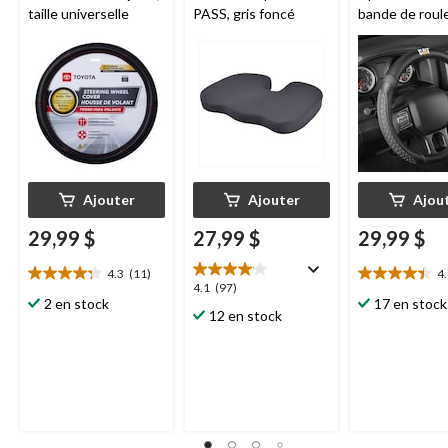
taille universelle
PASS, gris foncé
bande de rou
de pneu, noir
Ajouter
Ajouter
Ajou
29,99 $
27,99 $
29,99 $
4.3
(11)
4
4.3
4.4
4.1
4.1
(97)
étoile(s)
étoile(s)
2 en stock
17 en stock
étoile(s)
12 en stock
sur
sur
sur
5.
5.
5.
11
5
97
évaluations
évaluations
évaluations