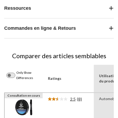
Ressources
Commandes en ligne & Retours
Comparer des articles semblables
Only Show
Utilisatio
Differences
Ratings
du produit
Consultation en cours
2.5
(8)
Automobil
Lire
les
8
commentaires.
Lien