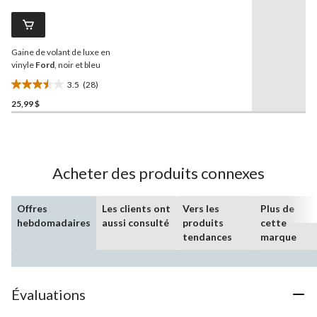
évaluations
commentaires.
Lien
vers
la
Gaine de volant de luxe en
même
page.
vinyle
Ford
, noir et bleu
3.5
(28)
3.5
25,99 $
étoile(s)
sur
5.
28
évaluations
Acheter des produits connexes
Offres
Les clients ont
Vers les
Plus de
hebdomadaires
aussi consulté
produits
cette
tendances
marque
Évaluations