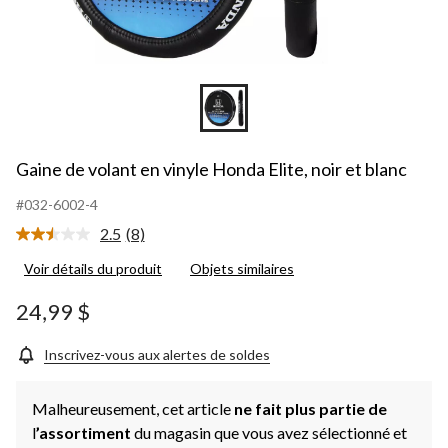
Gaine de volant en vinyle Honda Elite, noir et blanc
#032-6002-4
2.5
(8)
Lire
les
Voir détails du produit
Objets similaires
8
commentaires.
Lien
24,99 $
vers
la
même
Inscrivez-vous aux alertes de soldes
page.
Malheureusement, cet article
ne fait plus partie de
l
’assortiment
du magasin que vous avez sélectionné et