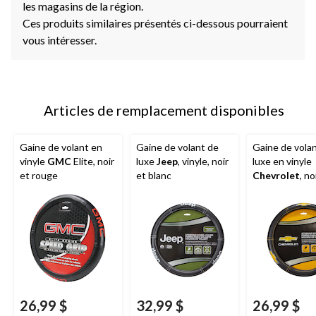
les magasins de la région.
Ces produits similaires présentés ci-dessous pourraient
vous intéresser.
Articles de remplacement disponibles
Gaine de volant en
Gaine de volant de
Gaine de vola
vinyle
GMC
Elite, noir
luxe
Jeep
, vinyle, noir
luxe en vinyle
et rouge
et blanc
Chevrolet
, no
26,99 $
32,99 $
26,99 $