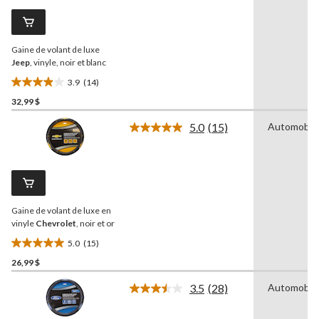
commentaires.
Lien
vers
la
Gaine de volant de luxe
même
page.
Jeep
, vinyle, noir et blanc
3.9
(14)
3.9
32,99 $
étoile(s)
sur
5.0
(15)
Automobil
5.
Lire
les
14
15
évaluations
commentaires.
Lien
vers
la
Gaine de volant de luxe en
même
page.
vinyle
Chevrolet
, noir et or
5.0
(15)
5.0
26,99 $
étoile(s)
sur
3.5
(28)
Automobil
5.
Lire
les
15
28