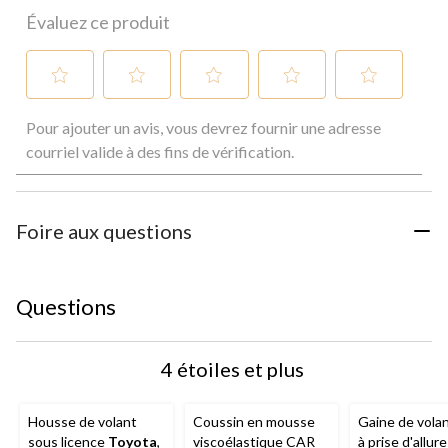
Évaluez ce produit
Sélectionnez
Sélectionnez
Sélectionnez
Sélectionnez
Sélectionnez
Pour ajouter un avis, vous devrez fournir une adresse
pour
pour
pour
pour
pour
évaluer
évaluer
évaluer
évaluer
évaluer
courriel valide à des fins de vérification.
l'article
l'article
l'article
l'article
l'article
à
à
à
à
à
1
2
3
4
5
étoile.
étoiles.
étoiles.
étoiles.
étoiles.
Foire aux questions
Cette
Cette
Cette
Cette
Cette
action
action
action
action
action
ouvrira
ouvrira
ouvrira
ouvrira
ouvrira
le
le
le
le
le
Questions
formulaire
formulaire
formulaire
formulaire
formulaire
de
de
de
de
de
soumission.
soumission.
soumission.
soumission.
soumission.
4 étoiles et plus
Housse de volant
Coussin en mousse
Gaine de vola
sous licence
Toyota
,
viscoélastique CAR
à prise d'allure