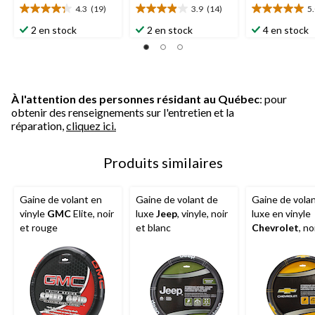
4.3
(19)
3.9
(14)
5
4.3
3.9
5.0
étoile(s)
étoile(s)
étoile(s)
2 en stock
2 en stock
4 en stock
sur
sur
sur
5.
5.
5.
19
14
15
évaluations
évaluations
évaluations
À l'attention des personnes résidant au Québec
: pour
obtenir des renseignements sur l'entretien et la
réparation,
cliquez ici.
Produits similaires
Gaine de volant en
Gaine de volant de
Gaine de vola
vinyle
GMC
Elite, noir
luxe
Jeep
, vinyle, noir
luxe en vinyle
et rouge
et blanc
Chevrolet
, no