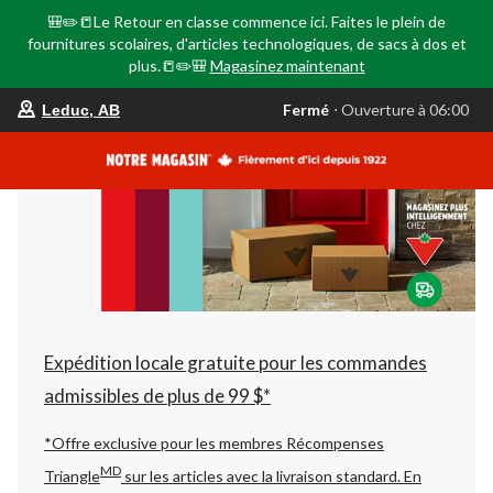
🎒✏️📒Le Retour en classe commence ici. Faites le plein de
fournitures scolaires, d'articles technologiques, de sacs à dos et
plus.📒✏️🎒
Magasinez maintenant
votre
Fermé
⋅ Ouverture à 06:00
Leduc, AB
magasin
préféré
est
Leduc,
AB,
courament
Fermé,
Ouverture
à
à
06:00
cliquer
pour
changer
Expédition locale gratuite pour les commandes
admissibles de plus de 99 $*
*Offre exclusive pour les membres Récompenses
MD
Triangle
sur les articles avec la livraison standard.
En