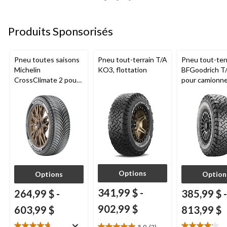
Produits Sponsorisés
Pneu toutes saisons
Pneu tout-terrain T/A
Pneu tout-ter
Michelin
KO3, flottation
BFGoodrich T
CrossClimate 2 pour
pour camionne
véhicules de tourisme
VUS
et multisegments
Options
Options
Option
341,99 $
-
264,99 $
-
385,99 $
-
902,99 $
603,99 $
813,99 $
5.0
(2)