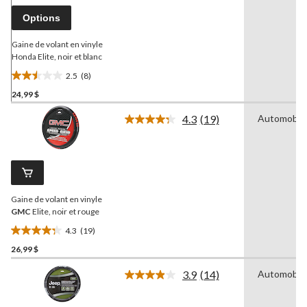
vers
Options
la
même
page.
Gaine de volant en vinyle
Honda Elite, noir et blanc
2.5
(8)
2.5
24,99 $
étoile(s)
sur
4.3
(19)
Automobil
5.
Lire
les
8
19
évaluations
commentaires.
Lien
vers
la
Gaine de volant en vinyle
même
page.
GMC
Elite, noir et rouge
4.3
(19)
4.3
26,99 $
étoile(s)
sur
3.9
(14)
Automobil
5.
Lire
les
19
14
évaluations