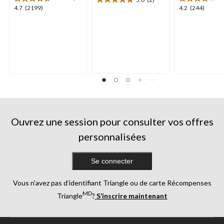
5.0
4.7
4.2
4.7
(2199)
4.2
(244)
étoile(s)
étoile(s)
étoile(s)
sur
sur
sur
5.
5.
5.
2
2199
244
évaluations
évaluations
évaluations
Ouvrez une session pour consulter vos offres
personnalisées
Se connecter
Vous n’avez pas d’identifiant Triangle ou de carte Récompenses
MD
Triangle
?
S’inscrire maintenant