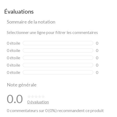
Évaluations
Sommaire de la notation
Sélectionner une ligne pour filtrer les commentaires
0 étoile
étoiles
0
0 commentai
0 étoile
étoiles
0
0 commentai
0 étoile
étoiles
0
0 commentai
0 étoile
étoiles
0
0 commentai
0 étoile
étoiles
0
0 commentai
Note générale
0.0
0 évaluation
0 commentateurs sur 0 (0%) recommandent ce produit