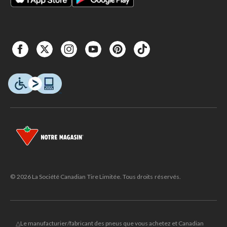
© 2026 La Société Canadian Tire Limitée. Tous droits réservés.
△Le manufacturier/fabricant des pneus que vous achetez et Canadian