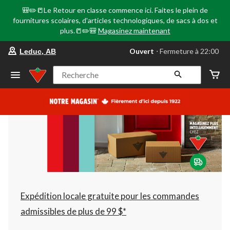
🎒✏️📒Le Retour en classe commence ici. Faites le plein de
fournitures scolaires, d'articles technologiques, de sacs à dos et
plus.📒✏️🎒
Magasinez maintenant
votre
Ouvert
⋅ Fermeture à 22:00
Leduc, AB
magasin
préféré
est
Recherche
Leduc,
AB,
courament
Ouvert,
Fermeture
à
à
22:00
cliquer
pour
changer
Expédition locale gratuite pour les commandes
admissibles de plus de 99 $*