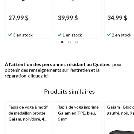
27,99 $
39,99 $
34,99 $
3 en stock
1 en stock
2 en stock
À l'attention des personnes résidant au Québec
: pour
obtenir des renseignements sur l'entretien et la
réparation,
cliquez ici.
Produits similaires
Tapis de yoga à motif
Tapis de yoga imprimé
Gaiam
- Bloc 
de médaillon bronze
Gaiam
en TPE, bleu,
gaufré, noir, 9
Gaiam
, noir/doré, 4
6 mm
mm