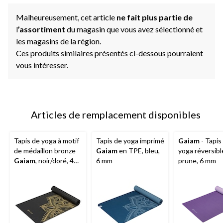
Malheureusement, cet article
ne fait plus partie de
l
’assortiment
du magasin que vous avez sélectionné et
les magasins de la région.
Ces produits similaires présentés ci-dessous pourraient
vous intéresser.
Articles de remplacement disponibles
Tapis de yoga à motif
Tapis de yoga imprimé
Gaiam
- Tapis
de médaillon bronze
Gaiam
en TPE, bleu,
yoga réversibl
Gaiam
, noir/doré, 4
6 mm
prune, 6 mm
mm