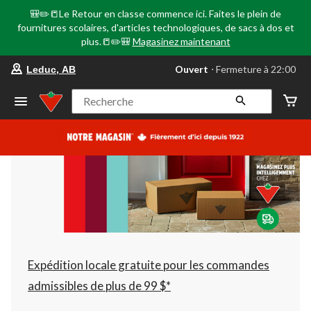
🎒✏️📒Le Retour en classe commence ici. Faites le plein de
fournitures scolaires, d'articles technologiques, de sacs à dos et
plus.📒✏️🎒
Magasinez maintenant
votre
Ouvert
⋅ Fermeture à 22:00
Leduc, AB
magasin
préféré
est
Recherche
Leduc,
AB,
courament
Ouvert,
Fermeture
à
à
22:00
cliquer
pour
changer
Expédition locale gratuite pour les commandes
admissibles de plus de 99 $*