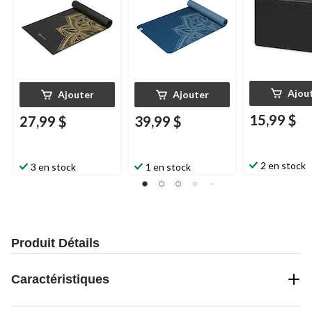
Ajou
Ajouter
Ajouter
15,99 $
27,99 $
39,99 $
2 en stock
3 en stock
1 en stock
Produit Détails
Caractéristiques