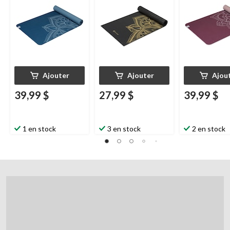
Ajouter
Ajouter
Ajou
39,99 $
27,99 $
39,99 $
1 en stock
3 en stock
2 en stock