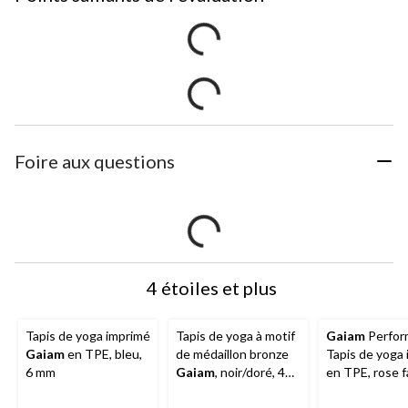
Foire aux questions
4 étoiles et plus
Tapis de yoga imprimé
Tapis de yoga à motif
Gaiam
Perfor
Gaiam
en TPE, bleu,
de médaillon bronze
Tapis de yoga
6 mm
Gaiam
, noir/doré, 4
en TPE, rose f
mm
mm