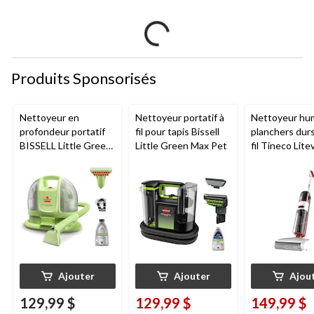
Produits Sponsorisés
Nettoyeur en
Nettoyeur portatif à
Nettoyeur hu
profondeur portatif
fil pour tapis Bissell
planchers dur
BISSELL Little Green
Little Green Max Pet
fil Tineco Lite
Mini avec fil pour
tapis et tissus
d'ameublement
Ajouter
Ajouter
Ajou
129,99 $
129,99 $
149,99 $