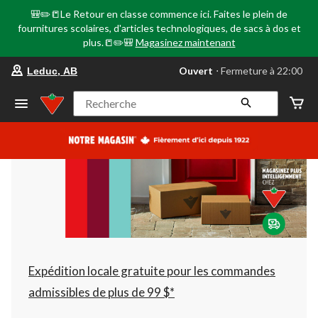
🎒✏️📒Le Retour en classe commence ici. Faites le plein de
fournitures scolaires, d'articles technologiques, de sacs à dos et
plus.📒✏️🎒
Magasinez maintenant
votre
Ouvert
⋅ Fermeture à 22:00
Leduc, AB
magasin
préféré
est
Recherche
Leduc,
AB,
courament
Ouvert,
Fermeture
à
à
22:00
cliquer
pour
changer
Expédition locale gratuite pour les commandes
admissibles de plus de 99 $*