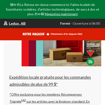
🎒✏️📒Le Retour en classe commence ici. Faites le plein de
fournitures scolaires, d'articles technologiques, de sacs à dos et
plus.📒✏️🎒
Magasinez maintenant
votre
Fermé
⋅ Ouverture à 06:00
Leduc, AB
magasin
préféré
est
Leduc,
AB,
courament
Fermé,
Ouverture
à
à
06:00
cliquer
pour
changer
Expédition locale gratuite pour les commandes
admissibles de plus de 99 $*
*Offre exclusive pour les membres Récompenses
MD
Triangle
sur les articles avec la livraison standard.
En