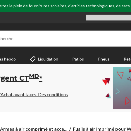
tes le plein de fournitures scolaires, d'articles technologiques, de sacs
cherche
es hebdo
Liquidation
Patios
Pneus
Ret
MD
rgent CT
*
*Achat avant taxes. Des conditions
Fusils
Armes à air comprimé et acce...
Fusils à air imprimé pour W