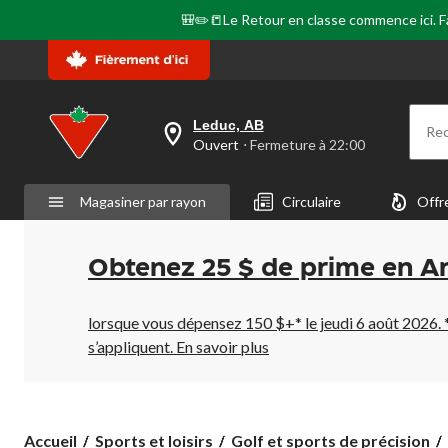
🎒✏️📒Le Retour en classe commence ici. Fai
Leduc, AB
Re
votre
Ouvert
⋅ Fermeture à 22:00
magasin
préféré
est
Magasiner par rayon
Circulaire
Offr
Leduc,
AB,
courament
Ouvert,
Obtenez 25 $ de prime en A
Fermeture
à
à
22:00
lorsque vous dépensez 150 $+* le jeudi 6 août 2026. 
cliquer
s’appliquent.
En savoir plus
pour
changer
Accueil
Sports et loisirs
Golf et sports de précision