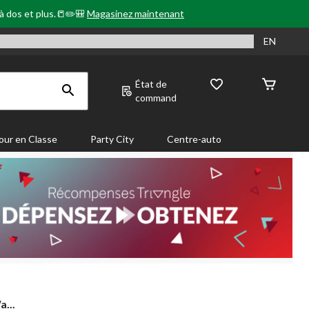
 à dos et plus.📒✏️🎒
Magasinez maintenant
EN
État de
command
our en Classe
Party City
Centre-auto
a...