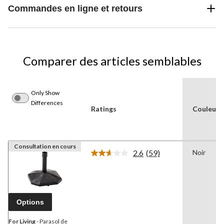
Commandes en ligne et retours
Comparer des articles semblables
Only Show
Differences
Ratings
Couleur
Consultation en cours
2.6
(59)
Noir
Lire
les
59
commentaires.
Lien
vers
Options
la
même
page.
For Living
- Parasol de