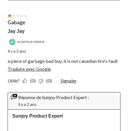
1 étoile(s) sur 5.
Gabage
Jay Jay
ACHETEUR VÉRIFIÉ
il y a 2 ans
a piece of garbage bad buy, it is not canadian tire's fault
Traduire avec Google
Utile?
(0)
(0)
Signaler
Réponse de Sunjoy Product Expert :
il y a 2 ans
Sunjoy Product Expert