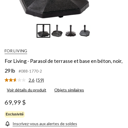
FOR LIVING
For Living - Parasol de terrasse et base en béton, noir,
29 lb
#088-1770-2
2.6
(59)
Lire
les
Voir détails du produit
Objets similaires
59
commentaires.
Lien
69,99 $
vers
la
même
Exclusivité
page.
Inscrivez-vous aux alertes de soldes