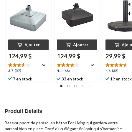
Ajouter
Ajouter
Ajou
124,99 $
124,99 $
29,99 $
3.7
4.1
4.6
3.7
(57)
4.1
(68)
4.6
(38)
étoile(s)
étoile(s)
étoile(s)
7 en stock
33 en stock
19 en stock
sur
sur
sur
5.
5.
5.
57
68
38
évaluations
évaluations
évaluations
Produit Détails
Base/support de parasol en béton For Living qui gardera votre
parasol bien en place. Doté d'un élégant fini noir qui s'harmonise