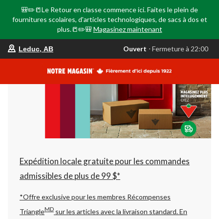
🎒✏️📒Le Retour en classe commence ici. Faites le plein de
fournitures scolaires, d'articles technologiques, de sacs à dos et
plus.📒✏️🎒
Magasinez maintenant
votre
Ouvert
⋅ Fermeture à 22:00
Leduc, AB
magasin
préféré
est
Leduc,
AB,
courament
Ouvert,
Fermeture
à
à
22:00
cliquer
pour
changer
Expédition locale gratuite pour les commandes
admissibles de plus de 99 $*
*Offre exclusive pour les membres Récompenses
MD
Triangle
sur les articles avec la livraison standard.
En