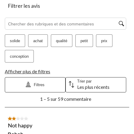
Filtrer les avis
Zone de recherche de sujet et d'avis
solide
achat
qualité
petit
prix
conception
Afficher plus de filtres
Trier par
Filtres
Les plus récents
1
1 – 5 sur 59 commentaire
à
5
sur
59
2 étoile(s) sur 5.
commentaire.
Not happy