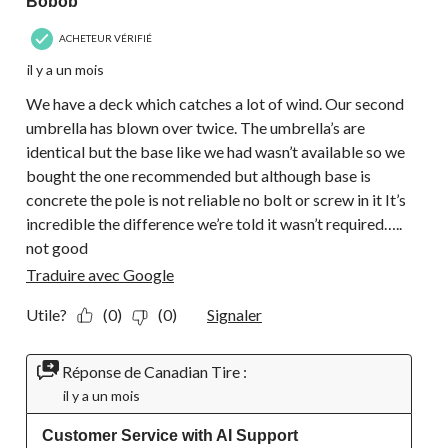
Bobob
ACHETEUR VÉRIFIÉ
il y a un mois
We have a deck which catches a lot of wind. Our second
umbrella has blown over twice. The umbrella’s are
identical but the base like we had wasn’t available so we
bought the one recommended but although base is
concrete the pole is not reliable no bolt or screw in it It’s
incredible the difference we’re told it wasn’t required…..
not good
Traduire avec Google
Utile?
(0)
(0)
Signaler
Réponse de Canadian Tire :
il y a un mois
Customer Service with AI Support