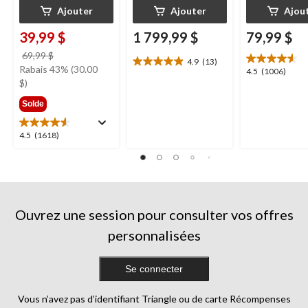
Ajouter
Ajouter
Ajou
39,99 $
1 799,99 $
79,99 $
prix
69,99 $
4.9
(13)
4.9
était
Rabais 43% (30.00
4.5
4.5
(1006)
étoile(s)
69,99 $
$)
étoile(s)
sur
sur
Solde
5.
5.
13
1006
évaluations
4.5
4.5
(1618)
évaluations
étoile(s)
sur
5.
1618
évaluations
Ouvrez une session pour consulter vos offres
personnalisées
Se connecter
Vous n’avez pas d’identifiant Triangle ou de carte Récompenses