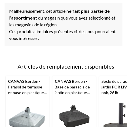
Malheureusement, cet article
ne fait plus partie de
l
’assortiment
du magasin que vous avez sélectionné et
les magasins de la région.
Ces produits similaires présentés ci-dessous pourraient
vous intéresser.
Articles de remplacement disponibles
CANVAS
Borden -
CANVAS
Borden -
Socle de paras
Parasol de terrasse
Base de parasols de
jardin
FOR LI
et base en plastique
jardin en plastique
noir, 26 lb
recyclé, gris, 60 lb
recyclé, noir, 60 lb