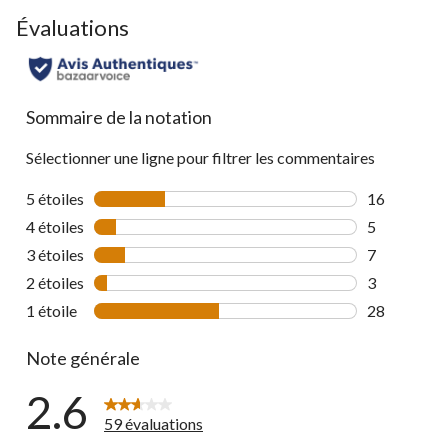
to
Évaluations
go
to
all
reviews
Sommaire de la notation
Sélectionner une ligne pour filtrer les commentaires
5 étoiles
étoiles
16
16 commenta
4 étoiles
étoiles
5
5 commentai
3 étoiles
étoiles
7
7 commentai
2 étoiles
étoiles
3
3 commentai
1 étoile
étoiles
28
28 commenta
Note générale
2.6
59 évaluations