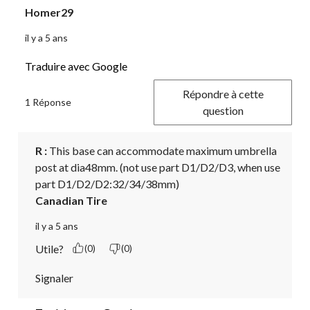
Homer29
il y a 5 ans
Traduire avec Google
Répondre à cette
1 Réponse
question
R :
 This base can accommodate maximum umbrella 
post at dia48mm. (not use part D1/D2/D3, when use 
part D1/D2/D2:32/34/38mm)
Canadian Tire
il y a 5 ans
Utile?
(0)
(0)
Signaler