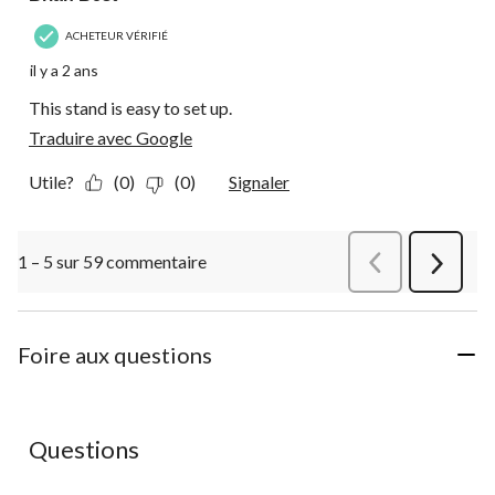
ACHETEUR VÉRIFIÉ
il y a 2 ans
This stand is easy to set up.
Traduire avec Google
Utile?
(0)
(0)
Signaler
1 – 5 sur 59 commentaire
Précédentcommen
Suivant
commen
Foire aux questions
Questions