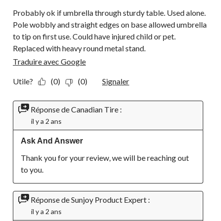
Probably ok if umbrella through sturdy table. Used alone.
Pole wobbly and straight edges on base allowed umbrella
to tip on first use. Could have injured child or pet.
Replaced with heavy round metal stand.
Traduire avec Google
Utile?
(0)
(0)
Signaler
Réponse de Canadian Tire :
il y a 2 ans
Ask And Answer
Thank you for your review, we will be reaching out 
to you.
Réponse de Sunjoy Product Expert :
il y a 2 ans