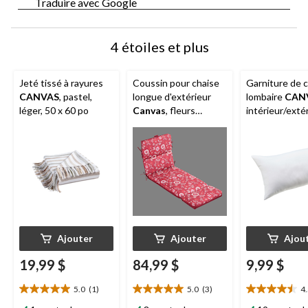
Traduire avec Google
4 étoiles et plus
Jeté tissé à rayures
Coussin pour chaise
Garniture de 
CANVAS
, pastel,
longue d'extérieur
lombaire
CAN
léger, 50 x 60 po
Canvas
, fleurs
intérieur/extér
sauvages, résistant à
x 20 po
l'eau, aux taches et à
la décoloration, 21 x
72 po
Ajouter
Ajouter
Ajou
19,99 $
84,99 $
9,99 $
5.0
(1)
5.0
(3)
4
5.0
5.0
4.5
étoile(s)
étoile(s)
étoile(s)