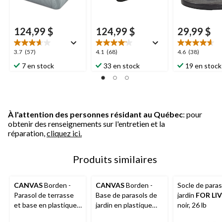
124,99 $
124,99 $
29,99 $
3.7
4.1
4.6
3.7
(57)
4.1
(68)
4.6
(38)
étoile(s)
étoile(s)
étoile(s)
7 en stock
33 en stock
19 en stock
sur
sur
sur
5.
5.
5.
57
68
38
évaluations
évaluations
évaluations
À l'attention des personnes résidant au Québec
: pour
obtenir des renseignements sur l'entretien et la
réparation,
cliquez ici.
Produits similaires
CANVAS
Borden -
CANVAS
Borden -
Socle de paras
Parasol de terrasse
Base de parasols de
jardin
FOR LI
et base en plastique
jardin en plastique
noir, 26 lb
recyclé, gris, 60 lb
recyclé, noir, 60 lb