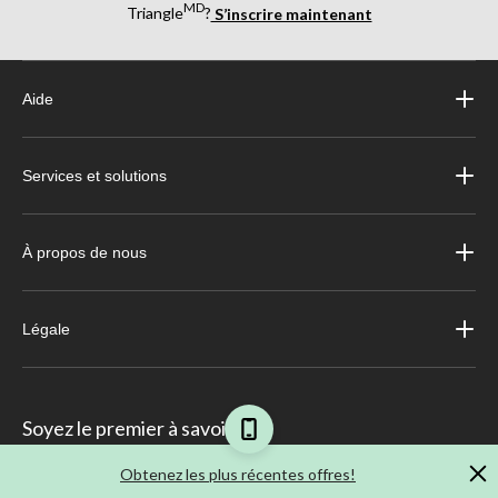
MD
Triangle
?
S’inscrire maintenant
Aide
Services et solutions
À propos de nous
Légale
Soyez le premier à savoir
Obtenez les plus récentes offres!
Recevez votre prospectus hebdomadaire directement par e-mail