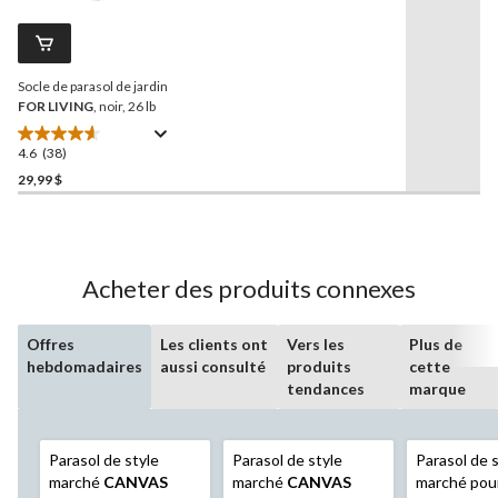
commentaires.
Lien
vers
la
Socle de parasol de jardin
même
page.
FOR LIVING
, noir, 26 lb
4.6
(38)
4.6
étoile(s)
29,99 $
sur
5.
38
évaluations
Acheter des produits connexes
Offres
Les clients ont
Vers les
Plus de
hebdomadaires
aussi consulté
produits
cette
tendances
marque
Parasol de style
Parasol de style
Parasol de 
marché
CANVAS
marché
CANVAS
marché pou