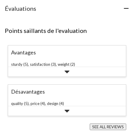
évaluations
évaluations
évaluation
Évaluations
Points saillants de l'evaluation
Avantages
sturdy (5),
satisfaction (3),
weight (2)
Désavantages
quality (5),
price (4),
design (4)
SEE ALL REVIEWS
Click