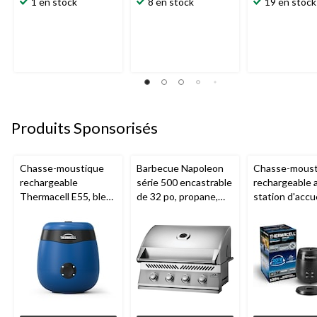
1 en stock
8 en stock
19 en stock
sur
sur
sur
5.
5.
5.
1
3
2
évaluation
évaluations
évaluations
Produits Sponsorisés
Chasse-moustique
Barbecue Napoleon
Chasse-moust
rechargeable
série 500 encastrable
rechargeable 
Thermacell E55, bleu
de 32 po, propane,
station d'accue
royal
acier inoxydable
Thermacell E6
charbon