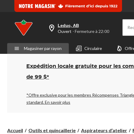
Leduc, AB
Re
votre
Ouvert
⋅ Fermeture à 22:00
magasin
préféré
est
Magasiner par rayon
Circulaire
Offr
Leduc,
AB,
courament
Ouvert,
Expédition locale gratuite pour les co
Fermeture
à
de 99 $*
à
22:00
cliquer
pour
*Offre exclusive pour les membres Récompenses Triangl
changer
standard.
En savoir plus
Accueil
Outils et quincaillerie
Aspirateurs d’atelier