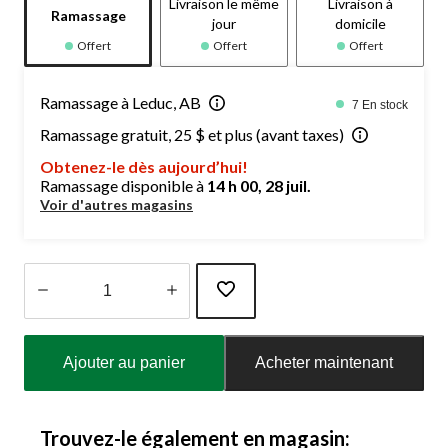
Livraison le même
Livraison à
Ramassage
jour
domicile
Offert
Offert
Offert
Ramassage à Leduc, AB
7 En stock
Ramassage gratuit, 25 $ et plus (avant taxes)
Obtenez-le dès aujourd’hui!
Ramassage disponible à
14 h 00, 28 juil.
Voir d'autres magasins
Quantité
mise
Ajouter au panier
Acheter maintenant
à
jour
à
1
Trouvez-le également en magasin: