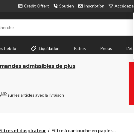
Accédez a
Crédit Offert
Soutien
Inscription
cherche
es hebdo
Liquidation
Patios
Pneus
L’ét
mmandes admissibles de plus
MD
e
sur les articles avec la livraison
Filtre
Filtres et daspirateur
Filtre à cartouche en papier...