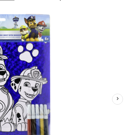
à
colorier
prismatiques
Pat’Patrouille
avec
marqueurs