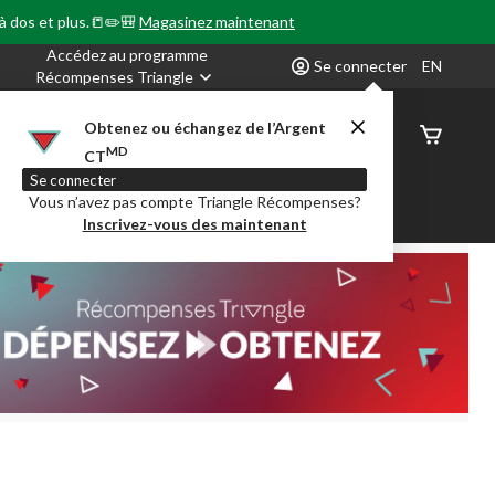
 à dos et plus.📒✏️🎒
Magasinez maintenant
Accédez au programme
Se connecter
EN
Récompenses Triangle
Obtenez ou échangez de l’Argent
État de
MD
CT
command
Se connecter
Vous n’avez pas compte Triangle Récompenses?
our en Classe
Party City
Centre-auto
Inscrivez-vous des maintenant