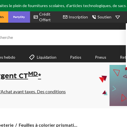
tes le plein de fournitures scolaires, d'articles technologiques, de sacs
Crédit
Inscription
Soutien
Offert
cherche
es hebdo
Liquidation
Patios
Pneus
Ret
MD
rgent CT
*
*Achat avant taxes. Des conditions
Feuilles
eterie
Feuilles à colorier prismati...