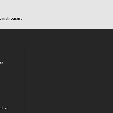
re maintenant
ité
 Québec